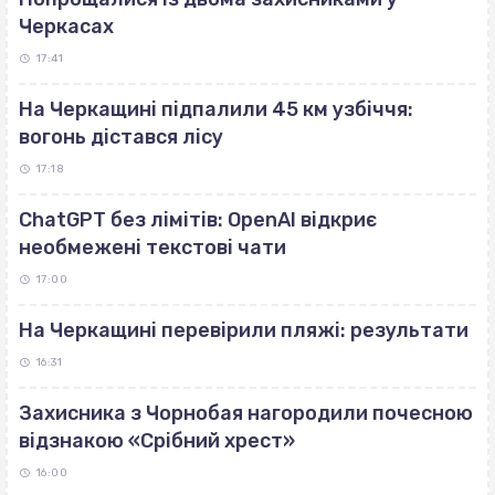
Черкасах
17:41
На Черкащині підпалили 45 км узбіччя:
вогонь дістався лісу
17:18
ChatGPT без лімітів: OpenAI відкриє
необмежені текстові чати
17:00
На Черкащині перевірили пляжі: результати
16:31
Захисника з Чорнобая нагородили почесною
відзнакою «Срібний хрест»
16:00