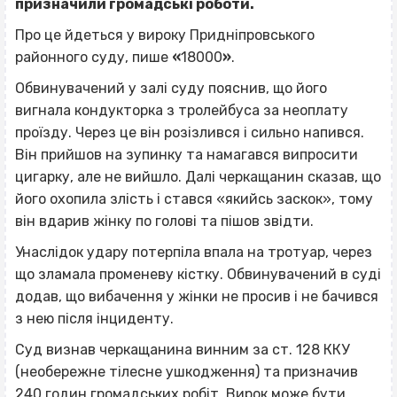
призначили громадські роботи.
Про це йдеться у вироку Придніпровського
районного суду, пише
«
18000
»
.
Обвинувачений у залі суду пояснив, що його
вигнала кондукторка з тролейбуса за неоплату
проїзду. Через це він розізлився і сильно напився.
Він прийшов на зупинку та намагався випросити
цигарку, але не вийшло. Далі черкащанин сказав, що
його охопила злість і стався «якийсь заскок», тому
він вдарив жінку по голові та пішов звідти.
Унаслідок удару потерпіла впала на тротуар, через
що зламала променеву кістку. Обвинувачений в суді
додав, що вибачення у жінки не просив і не бачився
з нею після інциденту.
Суд визнав черкащанина винним за ст. 128 ККУ
(необережне тілесне ушкодження) та призначив
240 годин громадських робіт. Вирок може бути