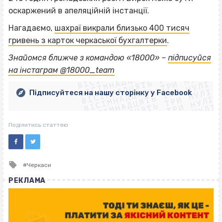
оскаржений в апеляційній інстанції.
Нагадаємо,
шахраї викрали близько 400 тисяч
гривень з карток черкаської бухгалтерки
.
ВІСІМНАДЦЯТЬ ТРИ НУЛІ
Знайомся ближче з командою «18000» –
підписуйся
ВІСІМНАДЦЯТЬ ТРИ НУЛІ
ВІСІМНАДЦЯТЬ ТРИ НУЛІ
на інстаграм @18000_team
ВІСІМНАДЦЯТЬ ТРИ НУЛІ
ВІСІМНАДЦЯТЬ ТРИ НУЛІ
ВІСІМНАДЦЯТЬ ТРИ НУЛІ
Підписуйтеся на нашу сторінку у Facebook
ВІСІМНАДЦЯТЬ ТРИ НУЛІ
ВІСІМНАДЦЯТЬ ТРИ НУЛІ
Поділитись статтею
Tagged
Черкаси
with
РЕКЛАМА