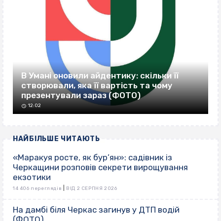
В Умані оновили айдентику: скільки її
створювали, яка її вартість та чому
презентували зараз (ФОТО)
12:02
НАЙБІЛЬШЕ ЧИТАЮТЬ
«Маракуя росте, як бур’ян»: садівник із
Черкащини розповів секрети вирощування
екзотики
|
14 406 переглядів
ВІД 2 СЕРПНЯ 2026
На дамбі біля Черкас загинув у ДТП водій
(ФОТО)