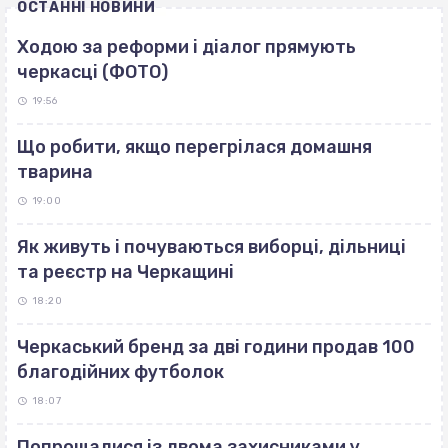
ОСТАННІ НОВИНИ
Ходою за реформи і діалог прямують
черкасці (ФОТО)
19:56
Що робити, якщо перегрілася домашня
тварина
19:00
Як живуть і почуваються виборці, дільниці
та реєстр на Черкащині
18:20
Черкаський бренд за дві години продав 100
благодійних футболок
18:07
Попрощалися із двома захисниками у