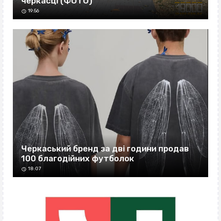
черкасці (ФОТО)
19:56
Черкаський бренд за дві години продав
100 благодійних футболок
18:07