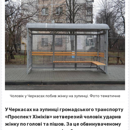
Чоловік у Черкасах побив жінку на зупинці. Фото тематичне
У Черкасах на зупинці громадського транспорту
«Проспект Хіміків» нетверезий чоловік ударив
жінку по голові та пішов. За це обвинуваченому