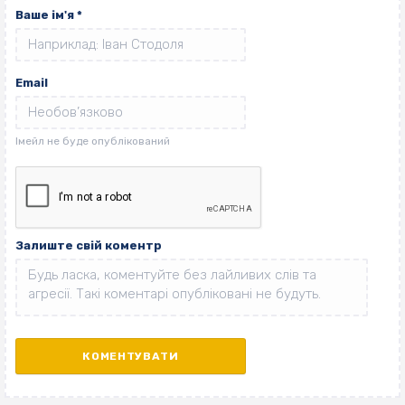
Ваше ім'я
*
Email
Залиште свій коментр