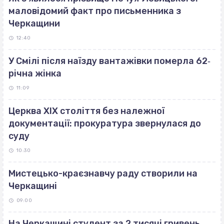
маловідомий факт про письменника з
Черкащини
12:40
У Смілі після наїзду вантажівки померла 62‐
річна жінка
11:09
Церква ХІХ століття без належної
документації: прокуратура звернулася до
суду
10:30
Мистецько-краєзнавчу раду створили на
Черкащині
09:00
На Черкащині студент за 2 тисячі гривень