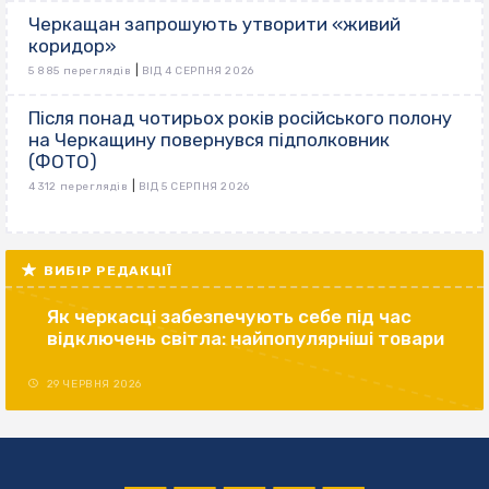
Черкащан запрошують утворити «живий
коридор»
|
5 885 переглядів
ВІД 4 СЕРПНЯ 2026
Після понад чотирьох років російського полону
на Черкащину повернувся підполковник
(ФОТО)
|
4 312 переглядів
ВІД 5 СЕРПНЯ 2026
ВИБІР РЕДАКЦІЇ
Як черкасці забезпечують себе під час
відключень світла: найпопулярніші товари
29 ЧЕРВНЯ 2026