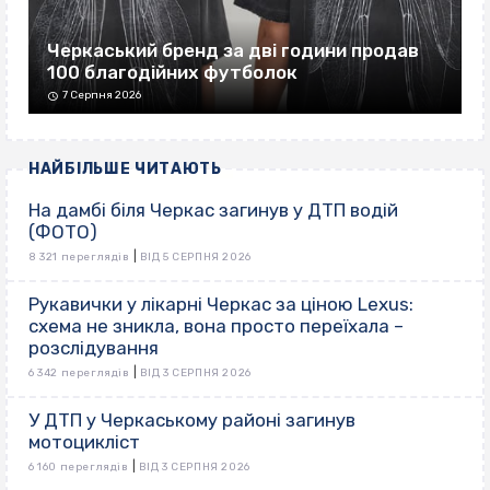
Черкаський бренд за дві години продав
100 благодійних футболок
7 Серпня 2026
НАЙБІЛЬШЕ ЧИТАЮТЬ
На дамбі біля Черкас загинув у ДТП водій
(ФОТО)
|
8 321 переглядів
ВІД 5 СЕРПНЯ 2026
Рукавички у лікарні Черкас за ціною Lexus:
схема не зникла, вона просто переїхала –
розслідування
|
6 342 переглядів
ВІД 3 СЕРПНЯ 2026
У ДТП у Черкаському районі загинув
мотоцикліст
|
6 160 переглядів
ВІД 3 СЕРПНЯ 2026