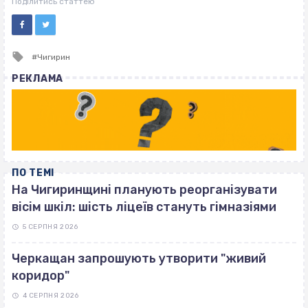
Поділитись статтею
Tagged
Чигирин
with
РЕКЛАМА
ПО ТЕМІ
На Чигиринщині планують реорганізувати
вісім шкіл: шість ліцеїв стануть гімназіями
5 СЕРПНЯ 2026
Черкащан запрошують утворити "живий
коридор"
4 СЕРПНЯ 2026