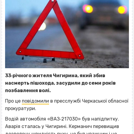
33‐річного жителя Чигирина, який збив
насмерть пішохода, засудили до семи років
позбавлення волі.
Про це
повідомили
в пресслужбі Черкаської обласної
прокуратури.
Водій автомобіля «ВАЗ‐217030» був напідпитку.
Аварія сталась у Чигирині. Керманич перевищив
дозволену швидкість руху, не був уважним і не