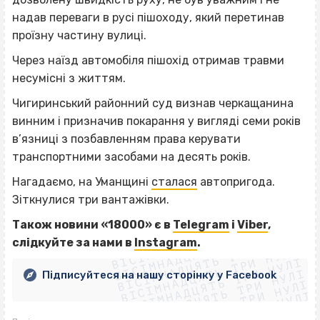
надав переваги в русі пішоходу, який перетинав
проїзну частину вулиці.
Через наїзд автомобіля пішохід отримав травми
несумісні з життям.
Чигиринський районний суд визнав черкащанина
винним і призначив покарання у вигляді семи років
в’язниці з позбавленням права керувати
транспортними засобами на десять років.
Нагадаємо, на Уманщині
сталася
автопригода.
Зіткнулися три вантажівки.
ВІСІМНАДЦЯТЬ ТРИ НУЛІ
Також новини «18000» є в
Telegram
і
Viber
,
ВІСІМНАДЦЯТЬ ТРИ НУЛІ
ВІСІМНАДЦЯТЬ ТРИ НУЛІ
слідкуйте за нами
в
Instagram
.
ВІСІМНАДЦЯТЬ ТРИ НУЛІ
ВІСІМНАДЦЯТЬ ТРИ НУЛІ
ВІСІМНАДЦЯТЬ ТРИ НУЛІ
Підписуйтеся на нашу сторінку у Facebook
ВІСІМНАДЦЯТЬ ТРИ НУЛІ
ВІСІМНАДЦЯТЬ ТРИ НУЛІ