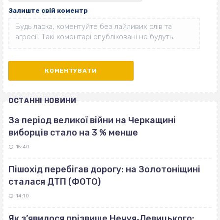
Залиште свій коментр
ОСТАННІ НОВИНИ
За період великої війни на Черкащині
виборців стало на 3 % менше
15:40
Пішохід перебігав дорогу: на Золотоніщині
сталася ДТП (ФОТО)
14:10
Як з’явилося прізвище Нечуя‐Левицького: