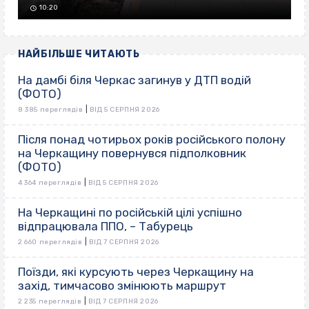
10:20
НАЙБІЛЬШЕ ЧИТАЮТЬ
На дамбі біля Черкас загинув у ДТП водій
(ФОТО)
|
8 385 переглядів
ВІД 5 СЕРПНЯ 2026
Після понад чотирьох років російського полону
на Черкащину повернувся підполковник
(ФОТО)
|
4 364 переглядів
ВІД 5 СЕРПНЯ 2026
На Черкащині по російській цілі успішно
відпрацювала ППО, – Табурець
|
2 660 переглядів
ВІД 7 СЕРПНЯ 2026
Поїзди, які курсують через Черкащину на
захід, тимчасово змінюють маршрут
|
2 235 переглядів
ВІД 7 СЕРПНЯ 2026