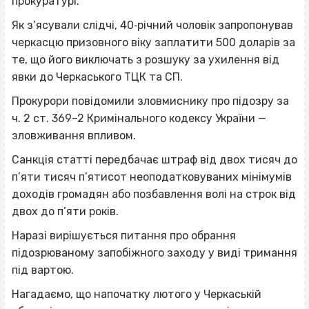
прокуратурі.
Як з’ясували слідчі, 40‐річний чоловік запропонував
черкасцю призовного віку заплатити 500 доларів за
те, що його виключать з розшуку за ухилення від
явки до Черкаського ТЦК та СП.
Прокурори повідомили зловмиснику про підозру за
ч. 2 ст. 369–2 Кримінального кодексу України —
зловживання впливом.
Санкція статті передбачає штраф від двох тисяч до
п’яти тисяч п’ятисот неоподатковуваних мінімумів
доходів громадян або позбавлення волі на строк від
двох до п’яти років.
Наразі вирішується питання про обрання
підозрюваному запобіжного заходу у виді тримання
під вартою.
Нагадаємо, що напочатку лютого у Черкаській