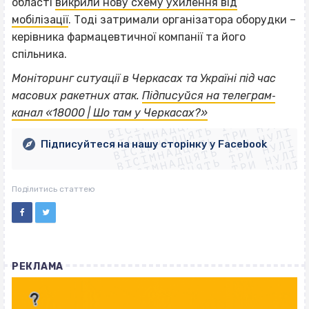
області
викрили нову схему ухилення від
мобілізації
. Тоді затримали організатора оборудки –
керівника фармацевтичної компанії та його
спільника.
Моніторинг ситуації в Черкасах та Україні під час
ВІСІМНАДЦЯТЬ ТРИ НУЛІ
масових ракетних атак.
Підписуйся на телеграм‐
ВІСІМНАДЦЯТЬ ТРИ НУЛІ
ВІСІМНАДЦЯТЬ ТРИ НУЛІ
канал «18000 | Шо там у Черкасах?»
ВІСІМНАДЦЯТЬ ТРИ НУЛІ
ВІСІМНАДЦЯТЬ ТРИ НУЛІ
ВІСІМНАДЦЯТЬ ТРИ НУЛІ
Підписуйтеся на нашу сторінку у Facebook
ВІСІМНАДЦЯТЬ ТРИ НУЛІ
ВІСІМНАДЦЯТЬ ТРИ НУЛІ
Поділитись статтею
РЕКЛАМА