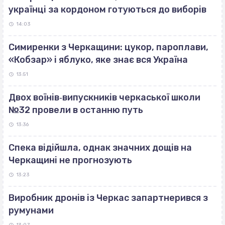
українці за кордоном готуються до виборів
14:03
Симиренки з Черкащини: цукор, пароплави,
«Кобзар» і яблуко, яке знає вся Україна
13:51
Двох воїнів‐випускників черкаської школи
№32 провели в останню путь
13:36
Спека відійшла, однак значних дощів на
Черкащині не прогнозують
13:23
Виробник дронів із Черкас запартнерився з
румунами