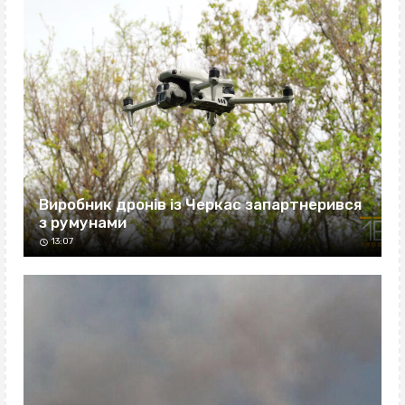
Виробник дронів із Черкас запартнерився
з румунами
13:07