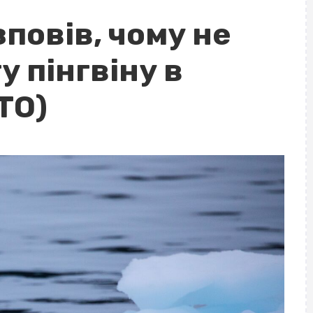
повів, чому не
 пінгвіну в
ТО)