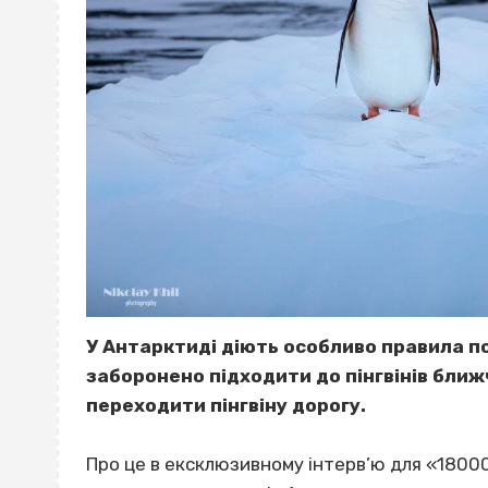
У Антарктиді діють особливо правила п
заборонено підходити до пінгвінів ближ
переходити пінгвіну дорогу.
Про це в ексклюзивному інтерв’ю для «180