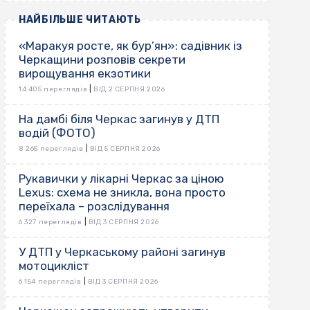
НАЙБІЛЬШЕ ЧИТАЮТЬ
«Маракуя росте, як бур’ян»: садівник із
Черкащини розповів секрети
вирощування екзотики
|
14 405 переглядів
ВІД 2 СЕРПНЯ 2026
На дамбі біля Черкас загинув у ДТП
водій (ФОТО)
|
8 265 переглядів
ВІД 5 СЕРПНЯ 2026
Рукавички у лікарні Черкас за ціною
Lexus: схема не зникла, вона просто
переїхала – розслідування
|
6 327 переглядів
ВІД 3 СЕРПНЯ 2026
У ДТП у Черкаському районі загинув
мотоцикліст
|
6 154 переглядів
ВІД 3 СЕРПНЯ 2026