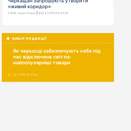
Черкащан запрошують утворити
«живий коридор»
|
5 868 переглядів
ВІД 4 СЕРПНЯ 2026
ВИБІР РЕДАКЦІЇ
Як черкасці забезпечують себе під
час відключень світла:
найпопулярніші товари
29 ЧЕРВНЯ 2026