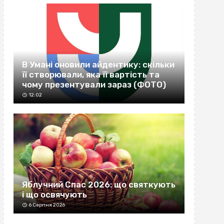
В Умані оновили айдентику: скільки
її створювали, яка її вартість та
чому презентували зараз (ФОТО)
12:02
Яблучний Спас 2026: що святкують
і що освячують
6 Серпня 2026