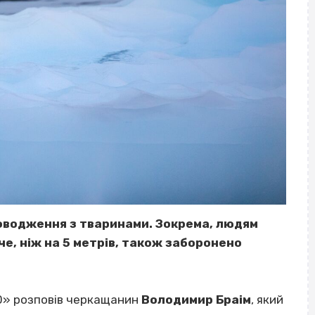
оводження з тваринами. Зокрема, людям
че, ніж на 5 метрів, також заборонено
00» розповів черкащанин
Володимир Браім
, який