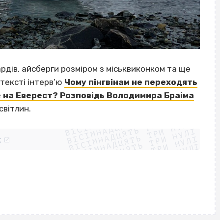
ардів, айсберги розміром з міськвиконком та ще
тексті інтерв’ю
Чому пінгвінам не переходять
де на Еверест? Розповідь Володимира Браіма
ВІСІМНАДЦЯТЬ ТРИ НУЛІ
світлин.
ВІСІМНАДЦЯТЬ ТРИ НУЛІ
ВІСІМНАДЦЯТЬ ТРИ НУЛІ
ВІСІМНАДЦЯТЬ ТРИ НУЛІ
ВІСІМНАДЦЯТЬ ТРИ НУЛІ
ВІСІМНАДЦЯТЬ ТРИ НУЛІ
k
ВІСІМНАДЦЯТЬ ТРИ НУЛІ
ВІСІМНАДЦЯТЬ ТРИ НУЛІ