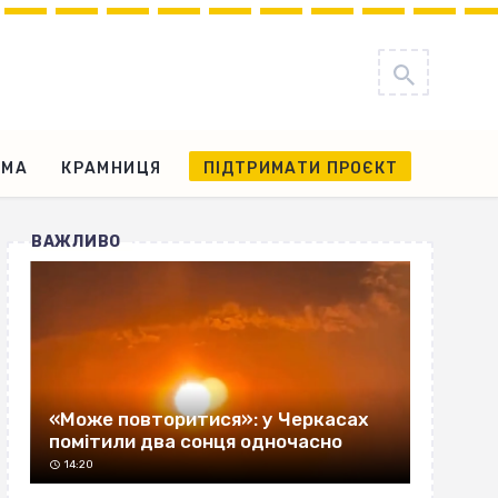
АМА
КРАМНИЦЯ
ПІДТРИМАТИ ПРОЄКТ
ВАЖЛИВО
«Може повторитися»: у Черкасах
помітили два сонця одночасно
14:20