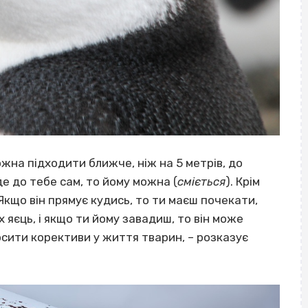
можна підходити ближче, ніж на 5 метрів, до
іде до тебе сам, то йому можна (
сміється
). Крім
Якщо він прямує кудись, то ти маєш почекати,
їх яєць, і якщо ти йому завадиш, то він може
осити корективи у життя тварин, – розказує