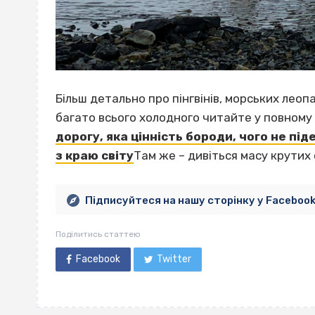
Більш детально про пінгвінів, морських леоп
багато всього холодного читайте у повному 
дорогу, яка цінність бороди, чого не пі
з краю світу
Там же – дивіться масу крутих 
Підписуйтеся на нашу сторінку у Faceboo
Поділитись статтею
Facebook
Twitter