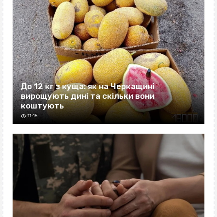
До 12 кг з куща: як на Черкащині
вирощують дині та скільки вони
коштують
11:15