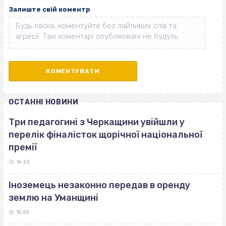
Залиште свій коментр
ОСТАННІ НОВИНИ
Три педагогині з Черкащини увійшли у
перелік фіналісток щорічної національної
премії
16:22
Іноземець незаконно передав в оренду
землю на Уманщині
15:59