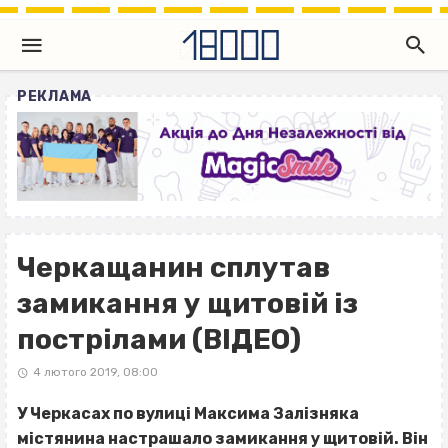
РЕКЛАМА
Черкащанин сплутав
замикання у щитовій із
пострілами (ВІДЕО)
4 лютого 2019, 08:00
У Черкасах по вулиці Максима Залізняка
містянина настрашало замикання у щитовій. Він