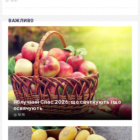
13:37
ВАЖЛИВО
Яблучний Спас 2026: що святкують і що
освячують
12:15