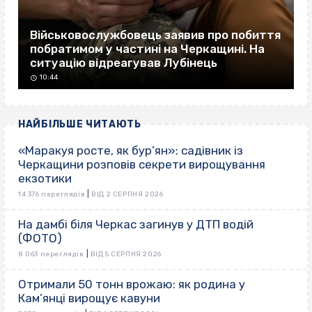
Військовослужбовець заявив про побиття
побратимом у частині на Черкащині. На
ситуацію відреагував Лубінець
10:44
НАЙБІЛЬШЕ ЧИТАЮТЬ
«Маракуя росте, як бур’ян»: садівник із
Черкащини розповів секрети вирощування
екзотики
|
14 376 переглядів
ВІД 2 СЕРПНЯ 2026
На дамбі біля Черкас загинув у ДТП водій
(ФОТО)
|
8 063 переглядів
ВІД 5 СЕРПНЯ 2026
Отримали 50 тонн врожаю: як родина у
Кам’янці вирощує кавуни