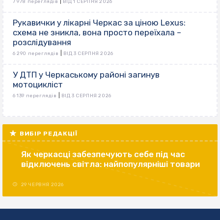
|
7 978 переглядів
ВІД 1 СЕРПНЯ 2026
Рукавички у лікарні Черкас за ціною Lexus:
схема не зникла, вона просто переїхала –
розслідування
|
6 290 переглядів
ВІД 3 СЕРПНЯ 2026
У ДТП у Черкаському районі загинув
мотоцикліст
|
6 139 переглядів
ВІД 3 СЕРПНЯ 2026
ВИБІР РЕДАКЦІЇ
Як черкасці забезпечують себе під час
відключень світла: найпопулярніші товари
29 ЧЕРВНЯ 2026