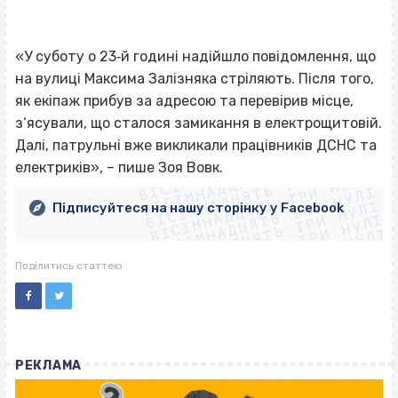
«У суботу о 23‐й годині надійшло повідомлення, що
на вулиці Максима Залізняка стріляють. Після того,
як екіпаж прибув за адресою та перевірив місце,
з‘ясували, що сталося замикання в електрощитовій.
ВІСІМНАДЦЯТЬ ТРИ НУЛІ
Далі, патрульні вже викликали працівників ДСНС та
ВІСІМНАДЦЯТЬ ТРИ НУЛІ
ВІСІМНАДЦЯТЬ ТРИ НУЛІ
електриків», – пише Зоя Вовк.
ВІСІМНАДЦЯТЬ ТРИ НУЛІ
ВІСІМНАДЦЯТЬ ТРИ НУЛІ
ВІСІМНАДЦЯТЬ ТРИ НУЛІ
Підписуйтеся на нашу сторінку у Facebook
ВІСІМНАДЦЯТЬ ТРИ НУЛІ
ВІСІМНАДЦЯТЬ ТРИ НУЛІ
Поділитись статтею
РЕКЛАМА