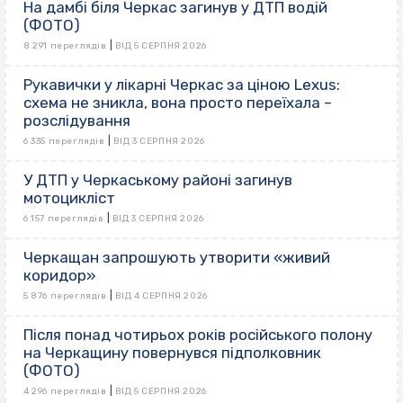
На дамбі біля Черкас загинув у ДТП водій
(ФОТО)
|
8 291 переглядів
ВІД 5 СЕРПНЯ 2026
Рукавички у лікарні Черкас за ціною Lexus:
схема не зникла, вона просто переїхала –
розслідування
|
6 335 переглядів
ВІД 3 СЕРПНЯ 2026
У ДТП у Черкаському районі загинув
мотоцикліст
|
6 157 переглядів
ВІД 3 СЕРПНЯ 2026
Черкащан запрошують утворити «живий
коридор»
|
5 876 переглядів
ВІД 4 СЕРПНЯ 2026
Після понад чотирьох років російського полону
на Черкащину повернувся підполковник
(ФОТО)
|
4 296 переглядів
ВІД 5 СЕРПНЯ 2026