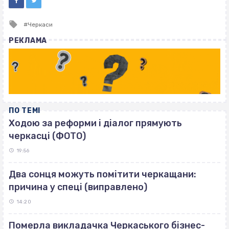
Tagged
Черкаси
with
РЕКЛАМА
ПО ТЕМІ
Ходою за реформи і діалог прямують
черкасці (ФОТО)
19:56
Два сонця можуть помітити черкащани:
причина у спеці (виправлено)
14:20
Померла викладачка Черкаського бізнес-