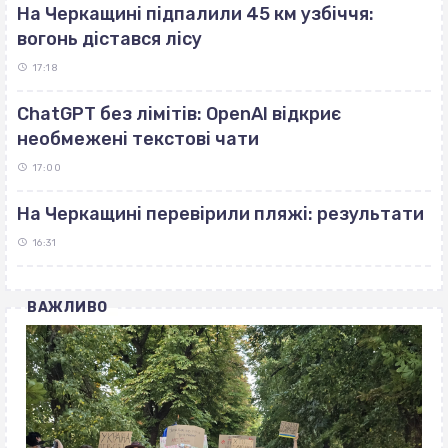
На Черкащині підпалили 45 км узбіччя:
вогонь дістався лісу
17:18
ChatGPT без лімітів: OpenAI відкриє
необмежені текстові чати
17:00
На Черкащині перевірили пляжі: результати
16:31
ВАЖЛИВО