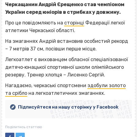
Черкащанин Андрій Єрещенко став чемпіоном
України серед юніорів в стрибках у довжину.
Про це повідомляють на
сторінці
Федерації легкої
атлетики Черкаської області.
На змаганнях Андрій встановив особистий рекорд
– 7 метрів 37 см, посівши перше місце.
Легкоатлет є вихованцем обласної спеціалізованої
дитячо‐юнацької спортивної школи олімпійського
резерву. Тренер хлопця – Лисенко Сергій.
ВІСІМНАДЦЯТЬ ТРИ НУЛІ
Нагадаємо, черкаські спортсмени
здобули золото
ВІСІМНАДЦЯТЬ ТРИ НУЛІ
ВІСІМНАДЦЯТЬ ТРИ НУЛІ
та срібло
на легкоатлетичних змаганнях.
ВІСІМНАДЦЯТЬ ТРИ НУЛІ
ВІСІМНАДЦЯТЬ ТРИ НУЛІ
ВІСІМНАДЦЯТЬ ТРИ НУЛІ
Підписуйтеся на нашу сторінку у Facebook
ВІСІМНАДЦЯТЬ ТРИ НУЛІ
ВІСІМНАДЦЯТЬ ТРИ НУЛІ
Поділитись статтею