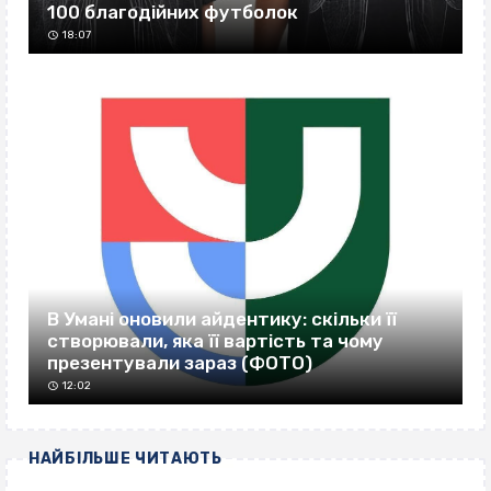
100 благодійних футболок
18:07
В Умані оновили айдентику: скільки її
створювали, яка її вартість та чому
презентували зараз (ФОТО)
12:02
НАЙБІЛЬШЕ ЧИТАЮТЬ