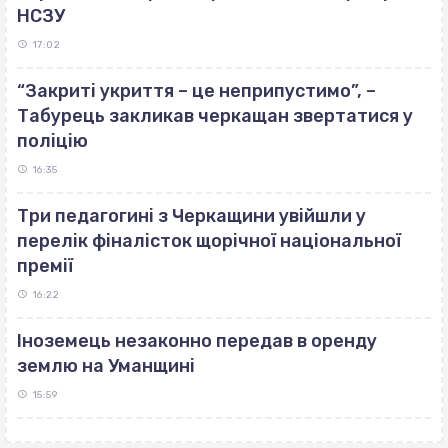
НСЗУ
17:02
“Закриті укриття – це неприпустимо”, –
Табурець закликав черкащан звертатися у
поліцію
16:35
Три педагогині з Черкащини увійшли у
перелік фіналісток щорічної національної
премії
16:22
Іноземець незаконно передав в оренду
землю на Уманщині
15:59