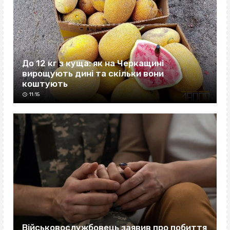
До 12 кг з куща: як на Черкащині
вирощують дині та скільки вони
коштують
11:15
Військовослужбовець заявив про побиття