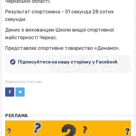
Черкаської області.
Результат спортсмена – 51 секунда 28 сотих
секунди.
Денис є вихованцем Школи вищої спортивної
майстерності Черкас.
ВІСІМНАДЦЯТЬ ТРИ НУЛІ
ВІСІМНАДЦЯТЬ ТРИ НУЛІ
ВІСІМНАДЦЯТЬ ТРИ НУЛІ
Представляє спортивне товариство «Динамо».
ВІСІМНАДЦЯТЬ ТРИ НУЛІ
ВІСІМНАДЦЯТЬ ТРИ НУЛІ
ВІСІМНАДЦЯТЬ ТРИ НУЛІ
Підписуйтеся на нашу сторінку у Facebook
ВІСІМНАДЦЯТЬ ТРИ НУЛІ
ВІСІМНАДЦЯТЬ ТРИ НУЛІ
Поділитись статтею
РЕКЛАМА