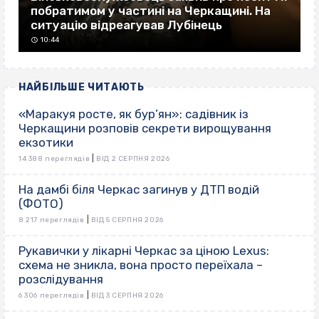
побратимом у частині на Черкащині. На
ситуацію відреагував Лубінець
10:44
НАЙБІЛЬШЕ ЧИТАЮТЬ
«Маракуя росте, як бур’ян»: садівник із
Черкащини розповів секрети вирощування
екзотики
|
14 388 переглядів
ВІД 2 СЕРПНЯ 2026
На дамбі біля Черкас загинув у ДТП водій
(ФОТО)
|
8 217 переглядів
ВІД 5 СЕРПНЯ 2026
Рукавички у лікарні Черкас за ціною Lexus:
схема не зникла, вона просто переїхала –
розслідування
|
6 306 переглядів
ВІД 3 СЕРПНЯ 2026