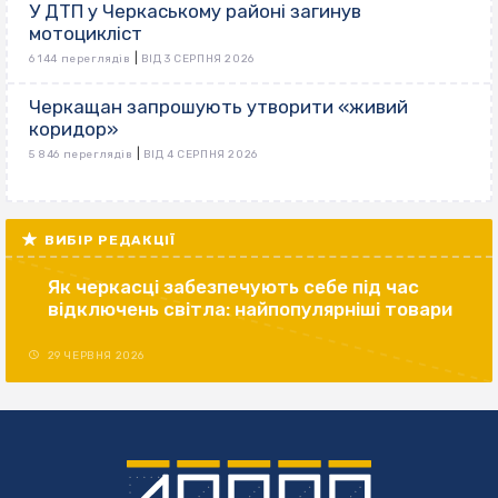
У ДТП у Черкаському районі загинув
мотоцикліст
|
6 144 переглядів
ВІД 3 СЕРПНЯ 2026
Черкащан запрошують утворити «живий
коридор»
|
5 846 переглядів
ВІД 4 СЕРПНЯ 2026
ВИБІР РЕДАКЦІЇ
Як черкасці забезпечують себе під час
відключень світла: найпопулярніші товари
29 ЧЕРВНЯ 2026