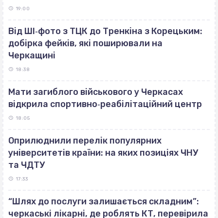
19:00
Від ШІ‐фото з ТЦК до Тренкіна з Корецьким:
добірка фейків, які поширювали на
Черкащині
18:38
Мати загиблого військового у Черкасах
відкрила спортивно‐реабілітаційний центр
18:05
Оприлюднили перелік популярних
університетів країни: на яких позиціях ЧНУ
та ЧДТУ
17:33
“Шлях до послуги залишається складним”:
черкаські лікарні, де роблять КТ, перевірила