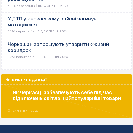
|
6 184 переглядів
ВІД 3 СЕРПНЯ 2026
У ДТП у Черкаському районі загинув
мотоцикліст
|
6 126 переглядів
ВІД 3 СЕРПНЯ 2026
Черкащан запрошують утворити «живий
коридор»
|
5 763 переглядів
ВІД 4 СЕРПНЯ 2026
ВИБІР РЕДАКЦІЇ
Як черкасці забезпечують себе під час
відключень світла: найпопулярніші товари
29 ЧЕРВНЯ 2026