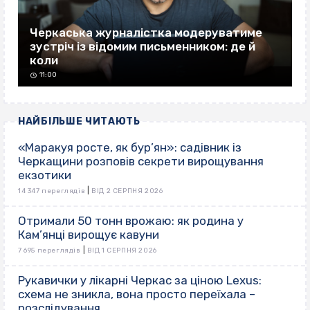
Черкаська журналістка модеруватиме
зустріч із відомим письменником: де й
коли
11:00
НАЙБІЛЬШЕ ЧИТАЮТЬ
«Маракуя росте, як бур’ян»: садівник із
Черкащини розповів секрети вирощування
екзотики
|
14 347 переглядів
ВІД 2 СЕРПНЯ 2026
Отримали 50 тонн врожаю: як родина у
Кам’янці вирощує кавуни
|
7 695 переглядів
ВІД 1 СЕРПНЯ 2026
Рукавички у лікарні Черкас за ціною Lexus:
схема не зникла, вона просто переїхала –
розслідування