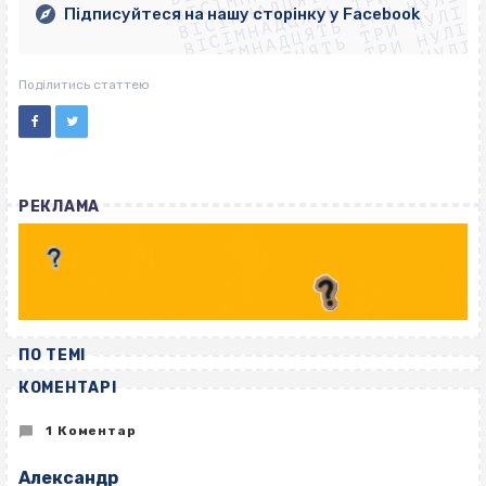
ВІСІМНАДЦЯТЬ ТРИ НУЛІ
ВІСІМНАДЦЯТЬ ТРИ НУЛІ
ВІСІМНАДЦЯТЬ ТРИ НУЛІ
Підписуйтеся на нашу сторінку у Facebook
ВІСІМНАДЦЯТЬ ТРИ НУЛІ
ВІСІМНАДЦЯТЬ ТРИ НУЛІ
Поділитись статтею
РЕКЛАМА
ПО ТЕМІ
КОМЕНТАРІ
1 Коментар
Александр