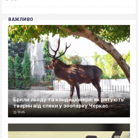
ВАЖЛИВО
Брили льоду та кондиціонери: як рятують
тварин від спеки у зоопарку Черкас
13:25