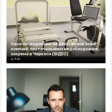
Одне провадження на двох: як пов’язані
компанії‐постачальники медобладнання,
зокрема в Черкаси (ВІДЕО)
11:42