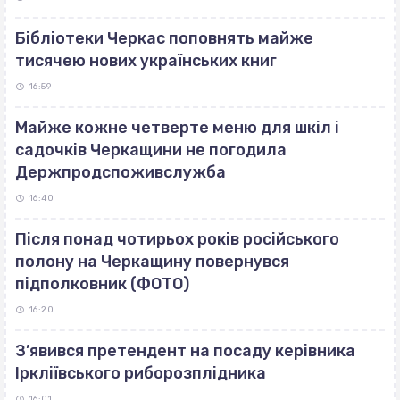
Бібліотеки Черкас поповнять майже
тисячею нових українських книг
16:59
Майже кожне четверте меню для шкіл і
садочків Черкащини не погодила
Держпродспоживслужба
16:40
Після понад чотирьох років російського
полону на Черкащину повернувся
підполковник (ФОТО)
16:20
З’явився претендент на посаду керівника
Іркліївського риборозплідника
16:01