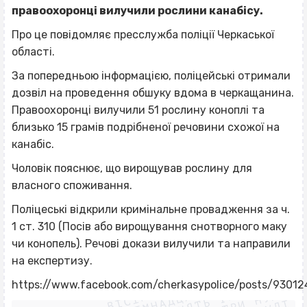
правоохоронці вилучили рослини канабісу.
Про це повідомляє пресслужба поліції Черкаської
області.
За попередньою інформацією, поліцейські отримали
дозвіл на проведення обшуку вдома в черкащанина.
Правоохоронці вилучили 51 рослину коноплі та
близько 15 грамів подрібненої речовини схожої на
канабіс.
Чоловік пояснює, що вирощував рослину для
власного споживання.
Поліцеські відкрили кримінальне провадження за ч.
1 ст. 310 (Посів або вирощування снотворного маку
чи конопель). Речові докази вилучили та направили
на експертизу.
ВІСІМНАДЦЯТЬ ТРИ НУЛІ
ВІСІМНАДЦЯТЬ ТРИ НУЛІ
ВІСІМНАДЦЯТЬ ТРИ НУЛІ
https://www.facebook.com/cherkasypolice/posts/9301