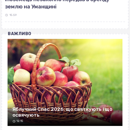
землю на Уманщині
15:59
ВАЖЛИВО
Яблучний Спас 2026: що святкують і що
освячують
12:15