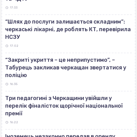
17:33
“Шлях до послуги залишається складним”:
черкаські лікарні, де роблять КТ, перевірила
НСЗУ
17:02
“Закриті укриття – це неприпустимо”, –
Табурець закликав черкащан звертатися у
поліцію
16:35
Три педагогині з Черкащини увійшли у
перелік фіналісток щорічної національної
премії
16:22
Іноземець незаконно передав в оренду