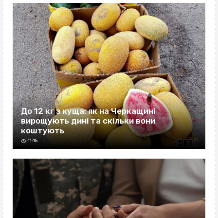
До 12 кг з куща: як на Черкащині
вирощують дині та скільки вони
коштують
11:15