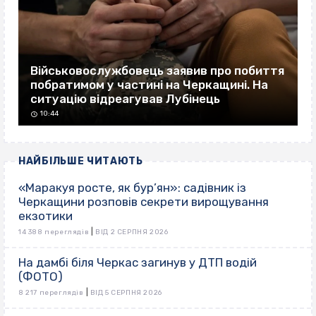
Військовослужбовець заявив про побиття
побратимом у частині на Черкащині. На
ситуацію відреагував Лубінець
10:44
НАЙБІЛЬШЕ ЧИТАЮТЬ
«Маракуя росте, як бур’ян»: садівник із
Черкащини розповів секрети вирощування
екзотики
|
14 388 переглядів
ВІД 2 СЕРПНЯ 2026
На дамбі біля Черкас загинув у ДТП водій
(ФОТО)
|
8 217 переглядів
ВІД 5 СЕРПНЯ 2026