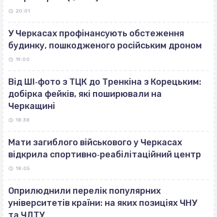
20:01
У Черкасах профінансують обстеження
будинку, пошкодженого російським дроном
19:00
Від ШІ‐фото з ТЦК до Тренкіна з Корецьким:
добірка фейків, які поширювали на
Черкащині
18:38
Мати загиблого військового у Черкасах
відкрила спортивно‐реабілітаційний центр
18:05
Оприлюднили перелік популярних
університетів країни: на яких позиціях ЧНУ
та ЧДТУ