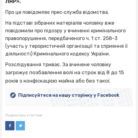
ЛНР».
Про це повідомляє прес‐служба відомства.
На підставі зібраних матеріалів чоловіку вже
повідомили про підозру у вчиненні кримінального
правопорушення, передбаченого ч. 1 ст. 258–3
(участь у терористичній організації та сприяння її
діяльності) Кримінального кодексу України.
Розслідування триває. За вчинене чоловіку
ВІСІМНАДЦЯТЬ ТРИ НУЛІ
позбавлення волі на строк від 8 до 15
загрожує
ВІСІМНАДЦЯТЬ ТРИ НУЛІ
ВІСІМНАДЦЯТЬ ТРИ НУЛІ
років з конфіскацією майна або без такої.
ВІСІМНАДЦЯТЬ ТРИ НУЛІ
ВІСІМНАДЦЯТЬ ТРИ НУЛІ
ВІСІМНАДЦЯТЬ ТРИ НУЛІ
Підписуйтеся на нашу сторінку у Facebook
ВІСІМНАДЦЯТЬ ТРИ НУЛІ
ВІСІМНАДЦЯТЬ ТРИ НУЛІ
Поділитись статтею