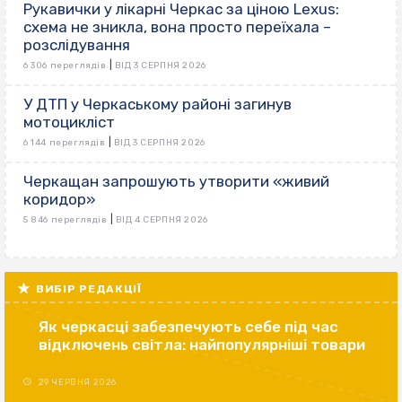
Рукавички у лікарні Черкас за ціною Lexus:
схема не зникла, вона просто переїхала –
розслідування
|
6 306 переглядів
ВІД 3 СЕРПНЯ 2026
У ДТП у Черкаському районі загинув
мотоцикліст
|
6 144 переглядів
ВІД 3 СЕРПНЯ 2026
Черкащан запрошують утворити «живий
коридор»
|
5 846 переглядів
ВІД 4 СЕРПНЯ 2026
ВИБІР РЕДАКЦІЇ
Як черкасці забезпечують себе під час
відключень світла: найпопулярніші товари
29 ЧЕРВНЯ 2026