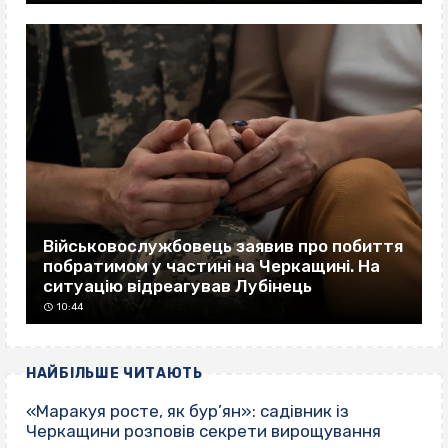
Військовослужбовець заявив про побиття
побратимом у частині на Черкащині. На
ситуацію відреагував Лубінець
10:44
НАЙБІЛЬШЕ ЧИТАЮТЬ
«Маракуя росте, як бур’ян»: садівник із
Черкащини розповів секрети вирощування