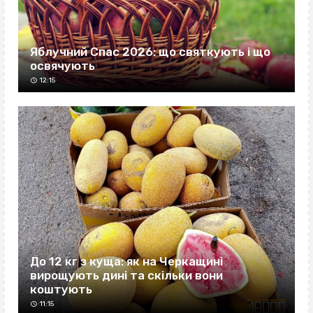
Яблучний Спас 2026: що святкують і що
освячують
12:15
До 12 кг з куща: як на Черкащині
вирощують дині та скільки вони
коштують
11:15