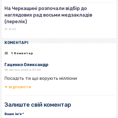
На Черкащині розпочали відбір до
наглядових рад восьми медзакладів
(перелік)
12:20
КОМЕНТАРІ
1 Коментар
Гаценко Олександр
18 лютого 2025 в 07:44
Посадіть тіх що ворують мілліони
ВІДПОВІCТИ
Залиште свій коментар
Ваше ім'я
*