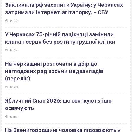
Закликала рф захопити Україну: у Черкасах
затримали інтернет‐агітаторку, – СБУ
13:02
У Черкасах 75-річній пацієнтці замінили
клапан серця без розтину грудної клітки
12:39
На Черкащині розпочали відбір до
наглядових рад восьми медзакладів
(перелік)
12:20
Яблучний Спас 2026: що святкують і що
освячують
12:15
На Звенигородщині чоловіка підозрюють у