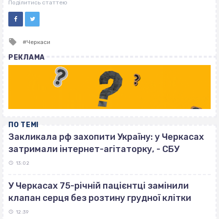
ВІСІМНАДЦЯТЬ ТРИ НУЛІ
Поділитись статтею
Tagged
Черкаси
with
РЕКЛАМА
ПО ТЕМІ
Закликала рф захопити Україну: у Черкасах
затримали інтернет-агітаторку, - СБУ
13:02
У Черкасах 75-річній пацієнтці замінили
клапан серця без розтину грудної клітки
12:39