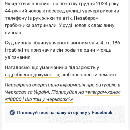
Як йдеться в дописі, на початку грудня 2024 року
44‐річний чоловік посеред вулиці увечері вихопив
телефону із рук жінки та втік. Незабаром
грабіжника затримали. У суді чоловік свою вину
визнав.
Суд визнав обвинуваченого винним за ч. 4 ст. 186
(грабіж) та призначив сім років та один місяць
ув’язнення.
Нагадаємо, що уманчанина підозрюють у
підробленні документів
, щоб заволодіти землею.
Перевірена оперативна інформація про ситуацію в
ВІСІМНАДЦЯТЬ ТРИ НУЛІ
Черкасах та Україні. Підписуйся на
телеграм‐канал
ВІСІМНАДЦЯТЬ ТРИ НУЛІ
ВІСІМНАДЦЯТЬ ТРИ НУЛІ
«18000 | Шо там у Черкасах?»
ВІСІМНАДЦЯТЬ ТРИ НУЛІ
ВІСІМНАДЦЯТЬ ТРИ НУЛІ
ВІСІМНАДЦЯТЬ ТРИ НУЛІ
Підписуйтеся на нашу сторінку у Facebook
ВІСІМНАДЦЯТЬ ТРИ НУЛІ