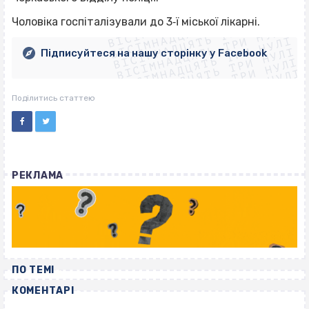
ВІСІМНАДЦЯТЬ ТРИ НУЛІ
ВІСІМНАДЦЯТЬ ТРИ НУЛІ
ВІСІМНАДЦЯТЬ ТРИ НУЛІ
Чоловіка госпіталізували до 3‐ї міської лікарні.
ВІСІМНАДЦЯТЬ ТРИ НУЛІ
ВІСІМНАДЦЯТЬ ТРИ НУЛІ
ВІСІМНАДЦЯТЬ ТРИ НУЛІ
Підписуйтеся на нашу сторінку у Facebook
ВІСІМНАДЦЯТЬ ТРИ НУЛІ
ВІСІМНАДЦЯТЬ ТРИ НУЛІ
Поділитись статтею
РЕКЛАМА
ПО ТЕМІ
КОМЕНТАРІ