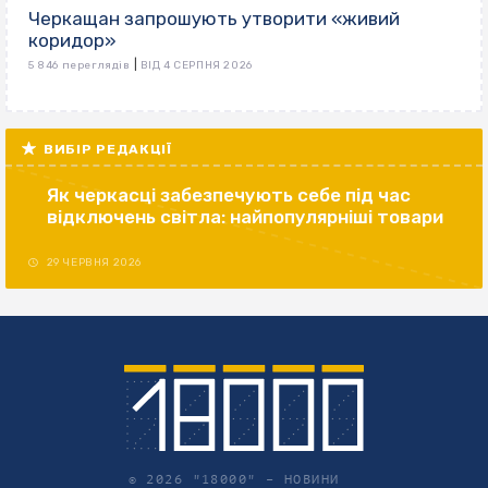
Черкащан запрошують утворити «живий
коридор»
|
5 846 переглядів
ВІД 4 СЕРПНЯ 2026
ВИБІР РЕДАКЦІЇ
Як черкасці забезпечують себе під час
відключень світла: найпопулярніші товари
29 ЧЕРВНЯ 2026
© 2026 "18000" –
НОВИНИ