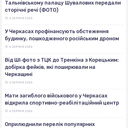
Тальнівському палацу Шувалових передали
сторічні речі (ФОТО)
6 СЕРПНЯ 2026
У Черкасах профінансують обстеження
будинку, пошкодженого російським дроном
6 СЕРПНЯ 2026
Від ШІ‐фото з ТЦК до Тренкіна з Корецьким:
добірка фейків, які поширювали на
Черкащині
6 СЕРПНЯ 2026
Мати загиблого військового у Черкасах
відкрила спортивно-реабілітаційний центр
6 СЕРПНЯ 2026
Оприлюднили перелік популярних