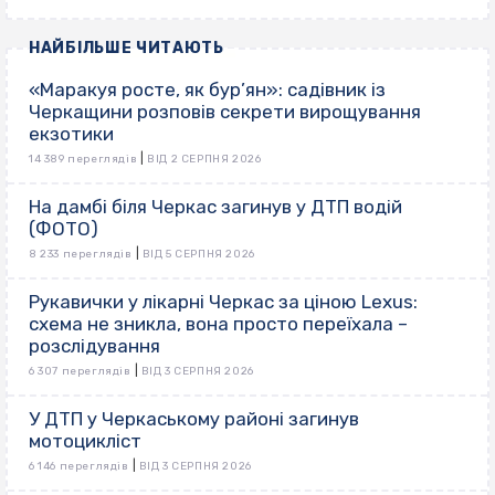
НАЙБІЛЬШЕ ЧИТАЮТЬ
«Маракуя росте, як бур’ян»: садівник із
Черкащини розповів секрети вирощування
екзотики
|
14 389 переглядів
ВІД 2 СЕРПНЯ 2026
На дамбі біля Черкас загинув у ДТП водій
(ФОТО)
|
8 233 переглядів
ВІД 5 СЕРПНЯ 2026
Рукавички у лікарні Черкас за ціною Lexus:
схема не зникла, вона просто переїхала –
розслідування
|
6 307 переглядів
ВІД 3 СЕРПНЯ 2026
У ДТП у Черкаському районі загинув
мотоцикліст
|
6 146 переглядів
ВІД 3 СЕРПНЯ 2026