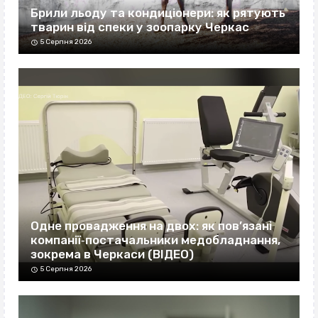
Брили льоду та кондиціонери: як рятують
тварин від спеки у зоопарку Черкас
5 Серпня 2026
Одне провадження на двох: як пов’язані
компанії‐постачальники медобладнання,
зокрема в Черкаси (ВІДЕО)
5 Серпня 2026