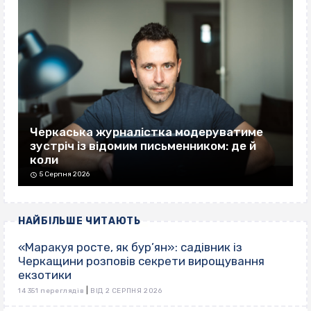
Черкаська журналістка модеруватиме
зустріч із відомим письменником: де й
коли
5 Серпня 2026
НАЙБІЛЬШЕ ЧИТАЮТЬ
«Маракуя росте, як бур’ян»: садівник із
Черкащини розповів секрети вирощування
екзотики
|
14 351 переглядів
ВІД 2 СЕРПНЯ 2026