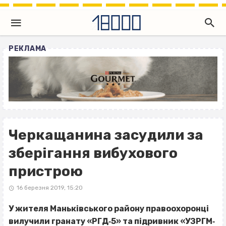
РЕКЛАМА
Черкащанина засудили за
зберігання вибухового
пристрою
16 березня 2019, 15:20
У жителя Маньківського району правоохоронці
вилучили гранату «РГД‐5» та підривник «УЗРГМ‐