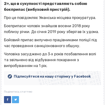
2», що в сукупності представляють собою
боєприпас (вибуховий пристрій).
Про це повідомляє Уманська місцева прокуратура.
Боєприпаси чоловік знайшов восени 2018 року
поблизу річки. До січня 2019 року зберігав їх удома.
Бойовий припас вилучено працівниками поліції під
час проведення санкціонованого обшуку.
Чоловіка засуджено до 3‐х років позбавлення волі
ВІСІМНАДЦЯТЬ ТРИ НУЛІ
та звільнено від відбування покарання з
ВІСІМНАДЦЯТЬ ТРИ НУЛІ
ВІСІМНАДЦЯТЬ ТРИ НУЛІ
випробуванням на 1 рік.
ВІСІМНАДЦЯТЬ ТРИ НУЛІ
ВІСІМНАДЦЯТЬ ТРИ НУЛІ
ВІСІМНАДЦЯТЬ ТРИ НУЛІ
Підписуйтеся на нашу сторінку у Facebook
ВІСІМНАДЦЯТЬ ТРИ НУЛІ
ВІСІМНАДЦЯТЬ ТРИ НУЛІ
Поділитись статтею