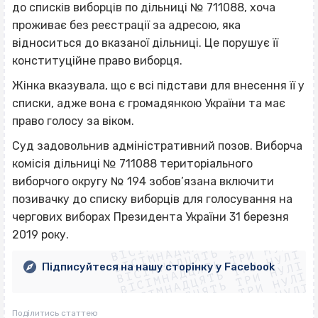
до списків виборців по дільниці № 711088, хоча
проживає без реєстрації за адресою, яка
відноситься до вказаної дільниці. Це порушує її
конституційне право виборця.
Жінка вказувала, що є всі підстави для внесення її у
списки, адже вона є громадянкою України та має
право голосу за віком.
Суд задовольнив адміністративний позов. Виборча
комісія дільниці № 711088 територіального
виборчого округу № 194 зобов’язана включити
позивачку до списку виборців для голосування на
ВІСІМНАДЦЯТЬ ТРИ НУЛІ
чергових виборах Президента України 31 березня
ВІСІМНАДЦЯТЬ ТРИ НУЛІ
ВІСІМНАДЦЯТЬ ТРИ НУЛІ
2019 року.
ВІСІМНАДЦЯТЬ ТРИ НУЛІ
ВІСІМНАДЦЯТЬ ТРИ НУЛІ
ВІСІМНАДЦЯТЬ ТРИ НУЛІ
Підписуйтеся на нашу сторінку у Facebook
ВІСІМНАДЦЯТЬ ТРИ НУЛІ
ВІСІМНАДЦЯТЬ ТРИ НУЛІ
Поділитись статтею