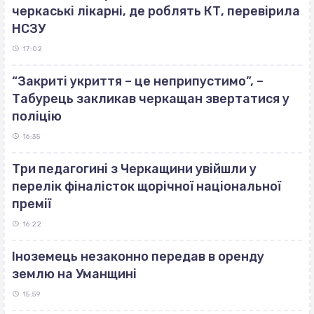
черкаські лікарні, де роблять КТ, перевірила
НСЗУ
17:02
“Закриті укриття – це неприпустимо”, –
Табурець закликав черкащан звертатися у
поліцію
16:35
Три педагогині з Черкащини увійшли у
перелік фіналісток щорічної національної
премії
16:22
Іноземець незаконно передав в оренду
землю на Уманщині
15:59