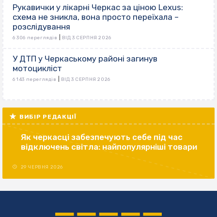
Рукавички у лікарні Черкас за ціною Lexus:
схема не зникла, вона просто переїхала –
розслідування
|
6 306 переглядів
ВІД 3 СЕРПНЯ 2026
У ДТП у Черкаському районі загинув
мотоцикліст
|
6 143 переглядів
ВІД 3 СЕРПНЯ 2026
ВИБІР РЕДАКЦІЇ
Як черкасці забезпечують себе під час
відключень світла: найпопулярніші товари
29 ЧЕРВНЯ 2026