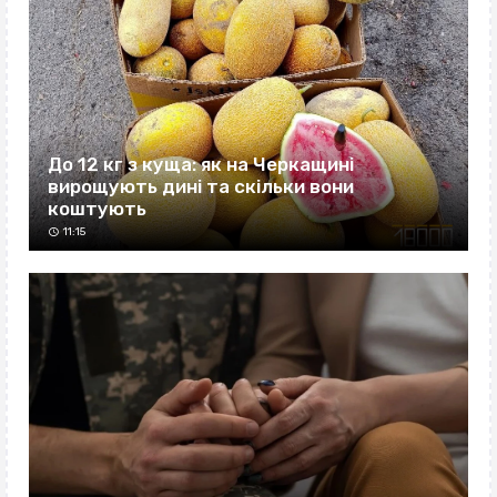
До 12 кг з куща: як на Черкащині
вирощують дині та скільки вони
коштують
11:15