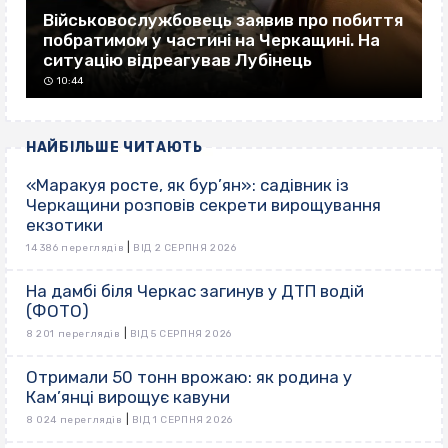
Військовослужбовець заявив про побиття
побратимом у частині на Черкащині. На
ситуацію відреагував Лубінець
10:44
НАЙБІЛЬШЕ ЧИТАЮТЬ
«Маракуя росте, як бур’ян»: садівник із
Черкащини розповів секрети вирощування
екзотики
|
14 386 переглядів
ВІД 2 СЕРПНЯ 2026
На дамбі біля Черкас загинув у ДТП водій
(ФОТО)
|
8 201 переглядів
ВІД 5 СЕРПНЯ 2026
Отримали 50 тонн врожаю: як родина у
Кам’янці вирощує кавуни
|
8 024 переглядів
ВІД 1 СЕРПНЯ 2026