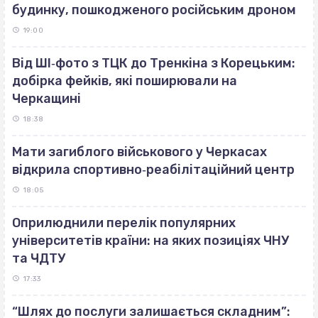
будинку, пошкодженого російським дроном
19:00
Від ШІ‐фото з ТЦК до Тренкіна з Корецьким:
добірка фейків, які поширювали на
Черкащині
18:38
Мати загиблого військового у Черкасах
відкрила спортивно‐реабілітаційний центр
18:05
Оприлюднили перелік популярних
університетів країни: на яких позиціях ЧНУ
та ЧДТУ
17:33
“Шлях до послуги залишається складним”: