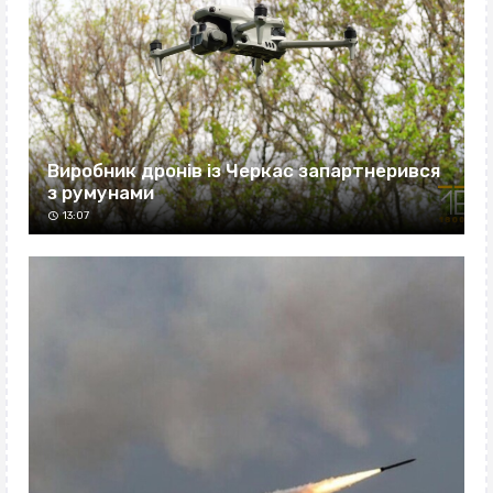
Виробник дронів із Черкас запартнерився
з румунами
13:07