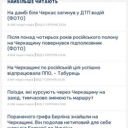
НАЙБІЛЬШЕ ЧИТАЮТЬ
На дамбі біля Черкас загинув у ДТП водій
(ФОТО)
|
8 385 переглядів
ВІД 5 СЕРПНЯ 2026
Після понад чотирьох років російського полону
на Черкащину повернувся підполковник
(ФОТО)
|
4 364 переглядів
ВІД 5 СЕРПНЯ 2026
На Черкащині по російській цілі успішно
відпрацювала ППО, – Табурець
|
2 661 переглядів
ВІД 7 СЕРПНЯ 2026
Поїзди, які курсують через Черкащину на
захід, тимчасово змінюють маршрут
|
2 236 переглядів
ВІД 7 СЕРПНЯ 2026
Пораненого грифа Берліна знайшли на
Черкащині. Він подолав нетиповий для себе