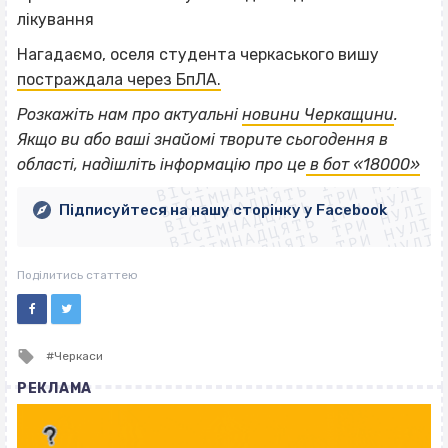
лікування
Нагадаємо, оселя студента черкаського вишу
постраждала через БпЛА.
Розкажіть нам про актуальні
новини Черкащини
.
ВІСІМНАДЦЯТЬ ТРИ НУЛІ
Якщо
ви або ваші знайомі творите сьогодення в
ВІСІМНАДЦЯТЬ ТРИ НУЛІ
ВІСІМНАДЦЯТЬ ТРИ НУЛІ
області, надішліть інформацію про це
в бот «18000»
ВІСІМНАДЦЯТЬ ТРИ НУЛІ
ВІСІМНАДЦЯТЬ ТРИ НУЛІ
ВІСІМНАДЦЯТЬ ТРИ НУЛІ
Підписуйтеся на нашу сторінку у Facebook
ВІСІМНАДЦЯТЬ ТРИ НУЛІ
ВІСІМНАДЦЯТЬ ТРИ НУЛІ
Поділитись статтею
Tagged
Черкаси
with
РЕКЛАМА