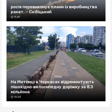
росія перевиконує плани із виробництва
ракет, – Скібіцький
11:29
На Митниці в Черкасах відремонтують
пішохідно‐велосипедну доріжку за 8,3
мільйона
10:20