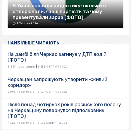
В Умані оновили айдентику: скільки її
створювали, яка її вартість та чому
презентували зараз (ФОТО)
7 Серпня 2026
НАЙБІЛЬШЕ ЧИТАЮТЬ
На дамбі біля Черкас загинув у ДТП водій
(ФОТО)
|
8 347 переглядів
ВІД 5 СЕРПНЯ 2026
Черкащан запрошують утворити «живий
коридор»
|
5 896 переглядів
ВІД 4 СЕРПНЯ 2026
Після понад чотирьох років російського полону
на Черкащину повернувся підполковник
(ФОТО)
|
4 332 переглядів
ВІД 5 СЕРПНЯ 2026