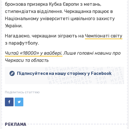
бронзова призерка Кубка Європи з метань,
стипендіатка відділення. Черкащанка працює в
Національному університеті цивільного захисту
України.
Нагадаємо, черкащани зіграють на
Чемпіонаті світу
з парафутболу.
ВІСІМНАДЦЯТЬ ТРИ НУЛІ
Читай «18000» у вайбері.
Лише головні новини про
ВІСІМНАДЦЯТЬ ТРИ НУЛІ
ВІСІМНАДЦЯТЬ ТРИ НУЛІ
Черкаси та область
ВІСІМНАДЦЯТЬ ТРИ НУЛІ
ВІСІМНАДЦЯТЬ ТРИ НУЛІ
ВІСІМНАДЦЯТЬ ТРИ НУЛІ
Підписуйтеся на нашу сторінку у Facebook
ВІСІМНАДЦЯТЬ ТРИ НУЛІ
ВІСІМНАДЦЯТЬ ТРИ НУЛІ
Поділитись статтею
РЕКЛАМА