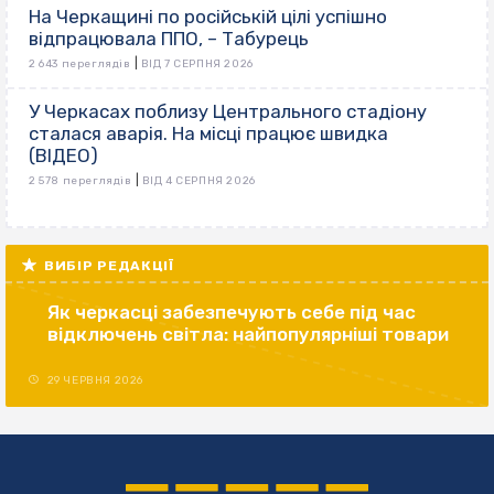
На Черкащині по російській цілі успішно
відпрацювала ППО, – Табурець
|
2 643 переглядів
ВІД 7 СЕРПНЯ 2026
У Черкасах поблизу Центрального стадіону
сталася аварія. На місці працює швидка
(ВІДЕО)
|
2 578 переглядів
ВІД 4 СЕРПНЯ 2026
ВИБІР РЕДАКЦІЇ
Як черкасці забезпечують себе під час
відключень світла: найпопулярніші товари
29 ЧЕРВНЯ 2026