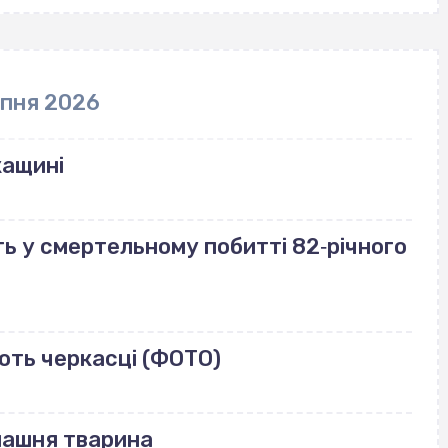
рпня 2026
кащині
ь у смертельному побитті 82‐річного
ють черкасці (ФОТО)
машня тварина