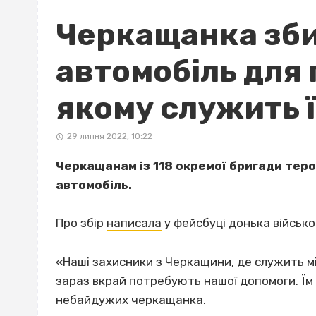
Черкащанка зби
автомобіль для 
якому служить ї
29 липня 2022, 10:22
Черкащанам із 118 окремої бригади тероб
автомобіль.
Про збір
написала
у фейсбуці донька військо
«Наші захисники з Черкащини, де служить мі
зараз вкрай потребують нашої допомоги. Їм
небайдужих черкащанка.