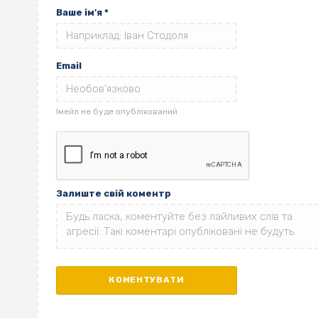
Ваше ім'я
*
Email
Залиште свій коментр