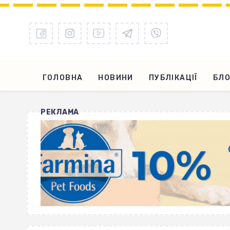
ГОЛОВНА
НОВИНИ
ПУБЛІКАЦІЇ
БЛО
РЕКЛАМА