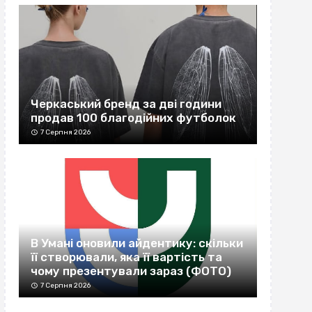
Черкаський бренд за дві години
продав 100 благодійних футболок
7 Серпня 2026
В Умані оновили айдентику: скільки
її створювали, яка її вартість та
чому презентували зараз (ФОТО)
7 Серпня 2026