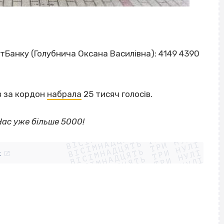
тБанку (Голубнича Оксана Василівна): 4149 4390
в за кордон
набрала
25 тисяч голосів.
ВІСІМНАДЦЯТЬ ТРИ НУЛІ
 Нас уже більше 5000!
ВІСІМНАДЦЯТЬ ТРИ НУЛІ
ВІСІМНАДЦЯТЬ ТРИ НУЛІ
ВІСІМНАДЦЯТЬ ТРИ НУЛІ
ВІСІМНАДЦЯТЬ ТРИ НУЛІ
ВІСІМНАДЦЯТЬ ТРИ НУЛІ
k
ВІСІМНАДЦЯТЬ ТРИ НУЛІ
ВІСІМНАДЦЯТЬ ТРИ НУЛІ