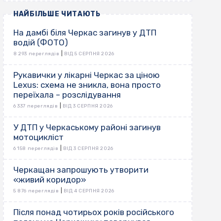
НАЙБІЛЬШЕ ЧИТАЮТЬ
На дамбі біля Черкас загинув у ДТП
водій (ФОТО)
|
8 293 переглядів
ВІД 5 СЕРПНЯ 2026
Рукавички у лікарні Черкас за ціною
Lexus: схема не зникла, вона просто
переїхала – розслідування
|
6 337 переглядів
ВІД 3 СЕРПНЯ 2026
У ДТП у Черкаському районі загинув
мотоцикліст
|
6 158 переглядів
ВІД 3 СЕРПНЯ 2026
Черкащан запрошують утворити
«живий коридор»
|
5 876 переглядів
ВІД 4 СЕРПНЯ 2026
Після понад чотирьох років російського