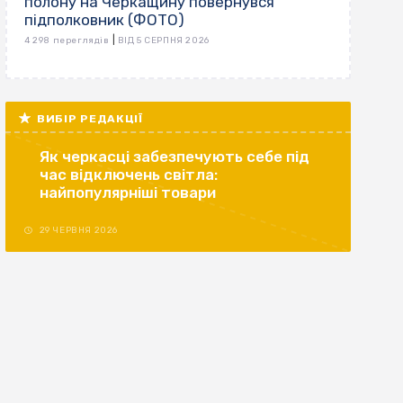
полону на Черкащину повернувся
підполковник (ФОТО)
|
4 298 переглядів
ВІД 5 СЕРПНЯ 2026
ВИБІР РЕДАКЦІЇ
Як черкасці забезпечують себе під
час відключень світла:
найпопулярніші товари
29 ЧЕРВНЯ 2026