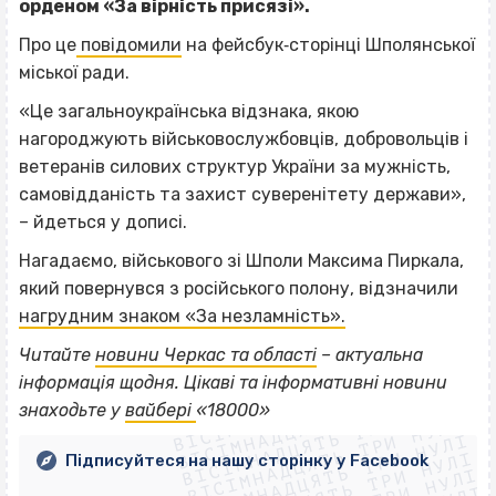
орденом «За вірність присязі».
Про це
повідомили
на фейсбук‐сторінці Шполянської
міської ради.
«Це загальноукраїнська відзнака, якою
нагороджують військовослужбовців, добровольців і
ветеранів силових структур України за мужність,
самовідданість та захист суверенітету держави»,
– йдеться у дописі.
Нагадаємо, військового зі Шполи Максима Пиркала,
який повернувся з російського полону, відзначили
нагрудним знаком «За незламність».
Читайте
новини Черкас та області
– актуальна
ВІСІМНАДЦЯТЬ ТРИ НУЛІ
інформація щодня. Цікаві та інформативні новини
ВІСІМНАДЦЯТЬ ТРИ НУЛІ
ВІСІМНАДЦЯТЬ ТРИ НУЛІ
знаходьте у
вайбері
«18000»
ВІСІМНАДЦЯТЬ ТРИ НУЛІ
ВІСІМНАДЦЯТЬ ТРИ НУЛІ
ВІСІМНАДЦЯТЬ ТРИ НУЛІ
Підписуйтеся на нашу сторінку у Facebook