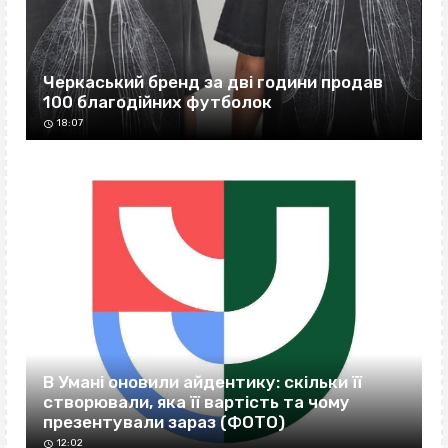
Черкаський бренд за дві години продав
100 благодійних футболок
18:07
В Умані оновили айдентику: скільки її
створювали, яка її вартість та чому
презентували зараз (ФОТО)
12:02