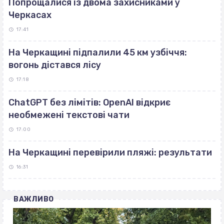
Попрощалися із двома захисниками у
Черкасах
17:41
На Черкащині підпалили 45 км узбіччя:
вогонь дістався лісу
17:18
ChatGPT без лімітів: OpenAI відкриє
необмежені текстові чати
17:00
На Черкащині перевірили пляжі: результати
16:31
ВАЖЛИВО