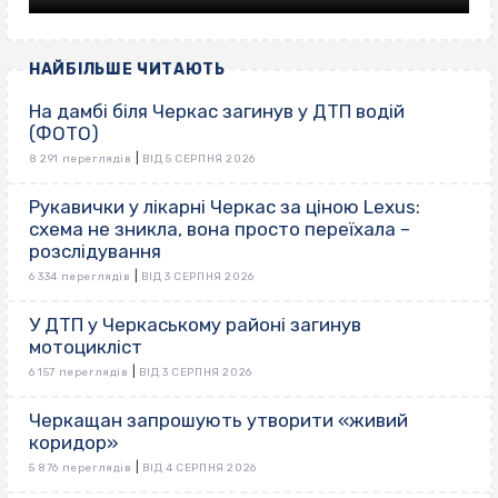
НАЙБІЛЬШЕ ЧИТАЮТЬ
На дамбі біля Черкас загинув у ДТП водій
(ФОТО)
|
8 291 переглядів
ВІД 5 СЕРПНЯ 2026
Рукавички у лікарні Черкас за ціною Lexus:
схема не зникла, вона просто переїхала –
розслідування
|
6 334 переглядів
ВІД 3 СЕРПНЯ 2026
У ДТП у Черкаському районі загинув
мотоцикліст
|
6 157 переглядів
ВІД 3 СЕРПНЯ 2026
Черкащан запрошують утворити «живий
коридор»
|
5 876 переглядів
ВІД 4 СЕРПНЯ 2026