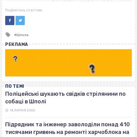
ВІСІМНАДЦЯТЬ ТРИ НУЛІ
ВІСІМНАДЦЯТЬ ТРИ НУЛІ
Поділитись статтею
Tagged
Шпола
with
РЕКЛАМА
ПО ТЕМІ
Поліцейські шукають свідків стрілянини по
собаці в Шполі
14 ЛИПНЯ 2026
Підрядник та інженер заволоділи понад 410
тисячами гривень на ремонті харчоблока на