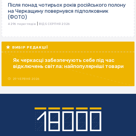
Після понад чотирьох років російського полону
на Черкащину повернувся підполковник
(ФОТО)
|
4 296 переглядів
ВІД 5 СЕРПНЯ 2026
ВИБІР РЕДАКЦІЇ
Як черкасці забезпечують себе під час
відключень світла: найпопулярніші товари
29 ЧЕРВНЯ 2026