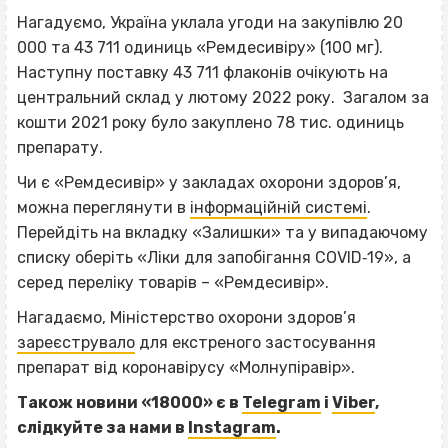
Нагадуємо, Україна уклала угоди на закупівлю 20
000 та 43 711 одиниць «Ремдесивіру» (100 мг).
Наступну поставку 43 711 флаконів очікують на
центральний склад у лютому 2022 року. Загалом за
кошти 2021 року було закуплено 78 тис. одиниць
препарату.
Чи є «Ремдесивір» у закладах охорони здоров’я,
можна переглянути в
інформаційній системі
.
Перейдіть на вкладку «Залишки» та у випадаючому
списку оберіть «Ліки для запобігання COVID‐19», а
серед переліку товарів – «Ремдесивір».
Нагадаємо, Міністерство охорони здоров’я
зареєструвало
для екстреного застосування
препарат від коронавірусу «Молнупіравір».
ВІСІМНАДЦЯТЬ ТРИ НУЛІ
Також новини «18000» є в
Telegram
і
Viber
,
ВІСІМНАДЦЯТЬ ТРИ НУЛІ
слідкуйте за нами в
Instagram
.