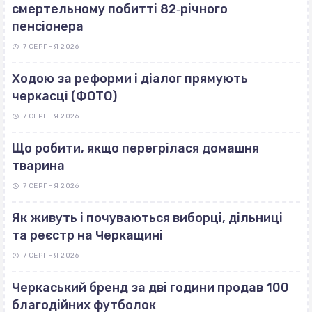
смертельному побитті 82‐річного
пенсіонера
7 СЕРПНЯ 2026
Ходою за реформи і діалог прямують
черкасці (ФОТО)
7 СЕРПНЯ 2026
Що робити, якщо перегрілася домашня
тварина
7 СЕРПНЯ 2026
Як живуть і почуваються виборці, дільниці
та реєстр на Черкащині
7 СЕРПНЯ 2026
Черкаський бренд за дві години продав 100
благодійних футболок