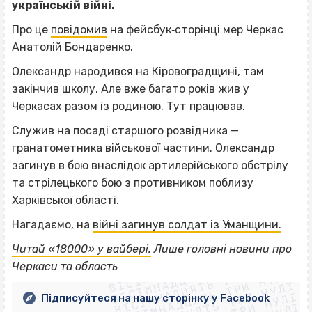
українській війні.
Про це
повідомив
на фейсбук‐сторінці мер Черкас
Анатолій Бондаренко.
Олександр народився на Кіровоградщині, там
закінчив школу. Але вже багато років жив у
Черкасах разом із родиною. Тут працював.
Служив на посаді старшого розвідника —
гранатометника військової частини. Олександр
загинув в бою внаслідок артилерійського обстрілу
та стрілецького бою з противником поблизу
Харківської області.
Нагадаємо, на
війні загинув солдат із Уманщини.
ВІСІМНАДЦЯТЬ ТРИ НУЛІ
Читай «18000» у вайбері.
Лише головні новини про
ВІСІМНАДЦЯТЬ ТРИ НУЛІ
ВІСІМНАДЦЯТЬ ТРИ НУЛІ
Черкаси та область
ВІСІМНАДЦЯТЬ ТРИ НУЛІ
ВІСІМНАДЦЯТЬ ТРИ НУЛІ
Підписуйтеся на нашу сторінку у Facebook