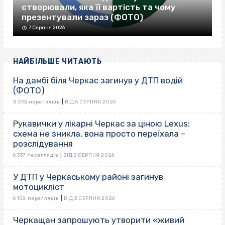
створювали, яка її вартість та чому
презентували зараз (ФОТО)
7 Серпня 2026
НАЙБІЛЬШЕ ЧИТАЮТЬ
На дамбі біля Черкас загинув у ДТП водій
(ФОТО)
|
8 293 переглядів
ВІД 5 СЕРПНЯ 2026
Рукавички у лікарні Черкас за ціною Lexus:
схема не зникла, вона просто переїхала –
розслідування
|
6 337 переглядів
ВІД 3 СЕРПНЯ 2026
У ДТП у Черкаському районі загинув
мотоцикліст
|
6 158 переглядів
ВІД 3 СЕРПНЯ 2026
Черкащан запрошують утворити «живий