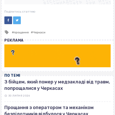
ВІСІМНАДЦЯТЬ ТРИ НУЛІ
ВІСІМНАДЦЯТЬ ТРИ НУЛІ
ВІСІМНАДЦЯТЬ ТРИ НУЛІ
Поділитись статтею
Tagged
прощання
Черкаси
with
РЕКЛАМА
ПО ТЕМІ
З бійцем, який помер у медзакладі від травм,
попрощалися у Черкасах
30 ЛИПНЯ 2026
Прощання з оператором та механіком
безпілотників відбулося у Черкасах