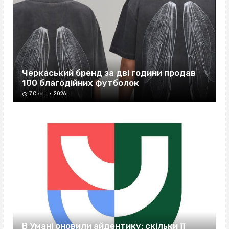
Черкаський бренд за дві години продав
100 благодійних футболок
7 Серпня 2026
В Умані оновили айдентику: скільки її