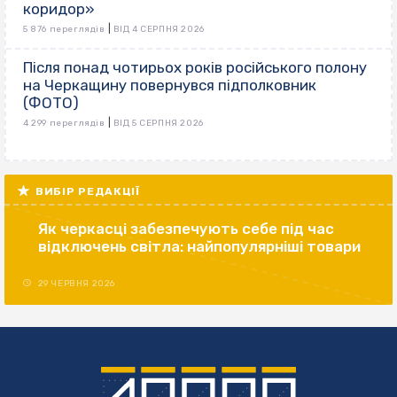
коридор»
|
5 876 переглядів
ВІД 4 СЕРПНЯ 2026
Після понад чотирьох років російського полону
на Черкащину повернувся підполковник
(ФОТО)
|
4 299 переглядів
ВІД 5 СЕРПНЯ 2026
ВИБІР РЕДАКЦІЇ
Як черкасці забезпечують себе під час
відключень світла: найпопулярніші товари
29 ЧЕРВНЯ 2026