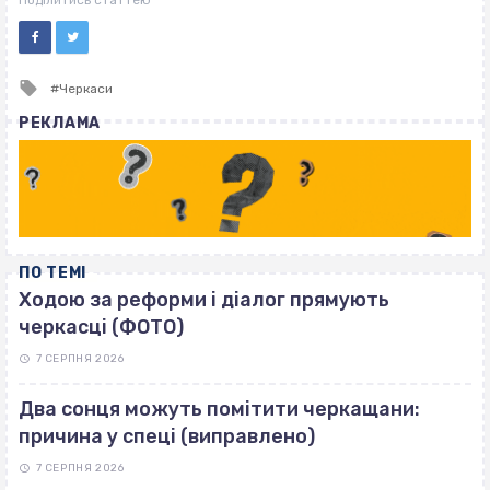
Поділитись статтею
Tagged
Черкаси
with
РЕКЛАМА
ПО ТЕМІ
Ходою за реформи і діалог прямують
черкасці (ФОТО)
7 СЕРПНЯ 2026
Два сонця можуть помітити черкащани:
причина у спеці (виправлено)
7 СЕРПНЯ 2026