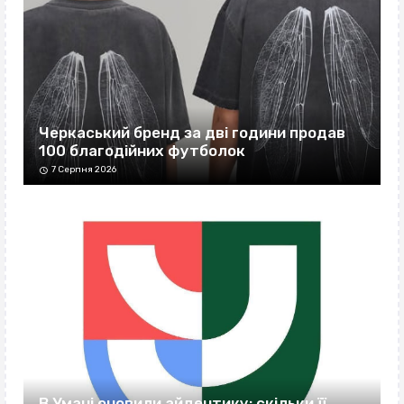
Черкаський бренд за дві години продав
100 благодійних футболок
7 Серпня 2026
В Умані оновили айдентику: скільки її