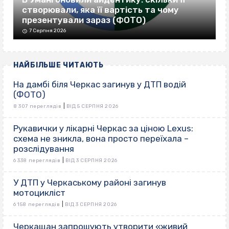
створювали, яка її вартість та чому
презентували зараз (ФОТО)
7 Серпня 2026
НАЙБІЛЬШЕ ЧИТАЮТЬ
На дамбі біля Черкас загинув у ДТП водій
(ФОТО)
|
8 307 переглядів
ВІД 5 СЕРПНЯ 2026
Рукавички у лікарні Черкас за ціною Lexus:
схема не зникла, вона просто переїхала –
розслідування
|
6 338 переглядів
ВІД 3 СЕРПНЯ 2026
У ДТП у Черкаському районі загинув
мотоцикліст
|
6 158 переглядів
ВІД 3 СЕРПНЯ 2026
Черкащан запрошують утворити «живий