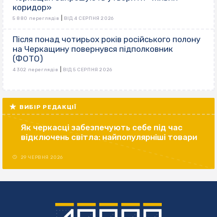
коридор»
|
5 880 переглядів
ВІД 4 СЕРПНЯ 2026
Після понад чотирьох років російського полону
на Черкащину повернувся підполковник
(ФОТО)
|
4 302 переглядів
ВІД 5 СЕРПНЯ 2026
ВИБІР РЕДАКЦІЇ
Як черкасці забезпечують себе під час
відключень світла: найпопулярніші товари
29 ЧЕРВНЯ 2026