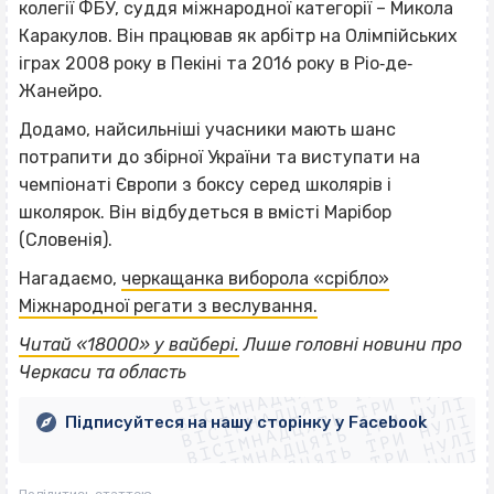
колегії ФБУ, суддя міжнародної категорії – Микола
Каракулов. Він працював як арбітр на Олімпійських
іграх 2008 року в Пекіні та 2016 року в Ріо‐де‐
Жанейро.
Додамо, найсильніші учасники мають шанс
потрапити до збірної України та виступати на
чемпіонаті Європи з боксу серед школярів і
школярок. Він відбудеться в вмісті Марібор
(Словенія).
Нагадаємо,
черкащанка виборола «срібло»
Міжнародної регати з веслування.
ВІСІМНАДЦЯТЬ ТРИ НУЛІ
Читай «18000» у вайбері.
Лише головні новини про
ВІСІМНАДЦЯТЬ ТРИ НУЛІ
ВІСІМНАДЦЯТЬ ТРИ НУЛІ
Черкаси та область
ВІСІМНАДЦЯТЬ ТРИ НУЛІ
ВІСІМНАДЦЯТЬ ТРИ НУЛІ
ВІСІМНАДЦЯТЬ ТРИ НУЛІ
Підписуйтеся на нашу сторінку у Facebook
ВІСІМНАДЦЯТЬ ТРИ НУЛІ
ВІСІМНАДЦЯТЬ ТРИ НУЛІ