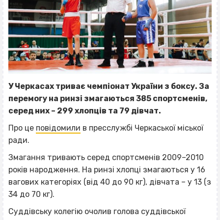
У Черкасах триває чемпіонат України з боксу. За
перемогу на ринзі змагаються 385 спортсменів,
серед них – 299 хлопців та 79 дівчат.
Про це
повідомили
в пресслужбі Черкаської міської
ради.
Змагання тривають серед спортсменів 2009–2010
років народження. На ринзі хлопці змагаються у 16
вагових категоріях (від 40 до 90 кг), дівчата – у 13 (з
34 до 70 кг).
Суддівську колегію очолив голова суддівської