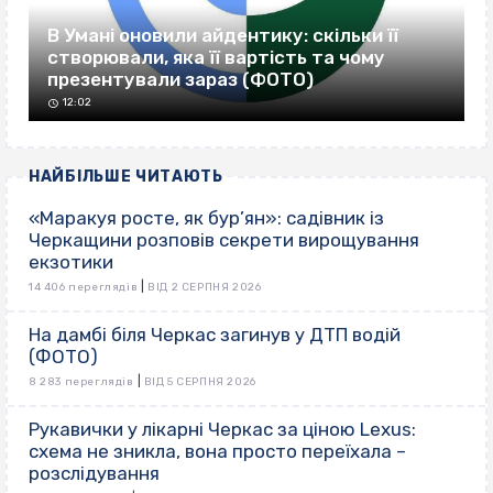
В Умані оновили айдентику: скільки її
створювали, яка її вартість та чому
презентували зараз (ФОТО)
12:02
НАЙБІЛЬШЕ ЧИТАЮТЬ
«Маракуя росте, як бур’ян»: садівник із
Черкащини розповів секрети вирощування
екзотики
|
14 406 переглядів
ВІД 2 СЕРПНЯ 2026
На дамбі біля Черкас загинув у ДТП водій
(ФОТО)
|
8 283 переглядів
ВІД 5 СЕРПНЯ 2026
Рукавички у лікарні Черкас за ціною Lexus:
схема не зникла, вона просто переїхала –
розслідування