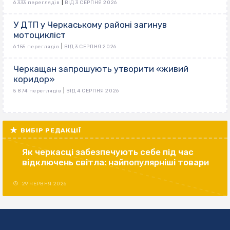
|
6 333 переглядів
ВІД 3 СЕРПНЯ 2026
У ДТП у Черкаському районі загинув
мотоцикліст
|
6 155 переглядів
ВІД 3 СЕРПНЯ 2026
Черкащан запрошують утворити «живий
коридор»
|
5 874 переглядів
ВІД 4 СЕРПНЯ 2026
ВИБІР РЕДАКЦІЇ
Як черкасці забезпечують себе під час
відключень світла: найпопулярніші товари
29 ЧЕРВНЯ 2026