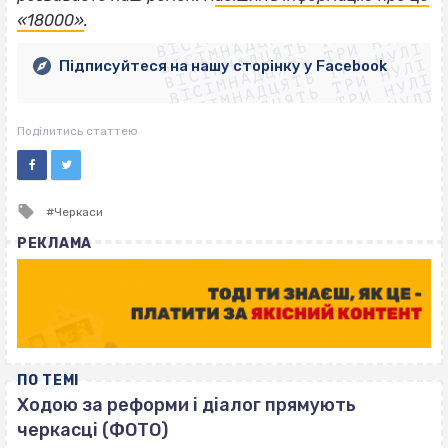
ВІСІМНАДЦЯТЬ ТРИ НУЛІ
ВІСІМНАДЦЯТЬ ТРИ НУЛІ
ВІСІМНАДЦЯТЬ ТРИ НУЛІ
«18000»
.
ВІСІМНАДЦЯТЬ ТРИ НУЛІ
ВІСІМНАДЦЯТЬ ТРИ НУЛІ
ВІСІМНАДЦЯТЬ ТРИ НУЛІ
Підписуйтеся на нашу сторінку у Facebook
ВІСІМНАДЦЯТЬ ТРИ НУЛІ
ВІСІМНАДЦЯТЬ ТРИ НУЛІ
Поділитись статтею
Tagged
Черкаси
with
РЕКЛАМА
ПО ТЕМІ
Ходою за реформи і діалог прямують
черкасці (ФОТО)