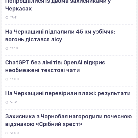
Попрощалися із двома захисниками у
Черкасах
17:41
На Черкащині підпалили 45 км узбіччя:
вогонь дістався лісу
17:18
ChatGPT без лімітів: OpenAI відкриє
необмежені текстові чати
17:00
На Черкащині перевірили пляжі: результати
16:31
Захисника з Чорнобая нагородили почесною
відзнакою «Срібний хрест»
16:00