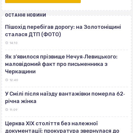
ОСТАННІ НОВИНИ
Пішохід перебігав дорогу: на Золотоніщині
сталася ДТП (ФОТО)
14:10
Як з’явилося прізвище Нечуя‐Левицького:
маловідомий факт про письменника з
Черкащини
12:40
У Смілі після наїзду вантажівки померла 62‐
річна жінка
11:09
Церква ХІХ століття без належної
документації: прокуратура звернулася до