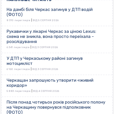
На дамбі біля Черкас загинув у ДТП водій
(ФОТО)
|
8 310 переглядів
ВІД 5 СЕРПНЯ 2026
Рукавички у лікарні Черкас за ціною Lexus:
схема не зникла, вона просто переїхала –
розслідування
|
6 341 переглядів
ВІД 3 СЕРПНЯ 2026
У ДТП у Черкаському районі загинув
мотоцикліст
|
6 160 переглядів
ВІД 3 СЕРПНЯ 2026
Черкащан запрошують утворити «живий
коридор»
|
5 883 переглядів
ВІД 4 СЕРПНЯ 2026
Після понад чотирьох років російського полону
на Черкащину повернувся підполковник
(ФОТО)