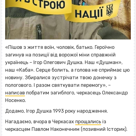
«Пішов з життя воїн, чоловік, батько. Героїчно
загинув на позиції від ворожої міни справжній
українець – Ігор Олегович Душка. Наш «Душман»,
наш «Каба». Серце болить, а голова не сприймає цю
новину. Збиралися зустрічати твою донечку з
пологового. І разом святкувати перемогу», –
написав
побратим загиблого, черкасець Олександр
Носенко.
Додамо, Ігор Душка 1993 року народження.
Нагадаємо, вчора в Черкасах
прощались
із
черкасцем Павлом Наконечним (позивний Історик).