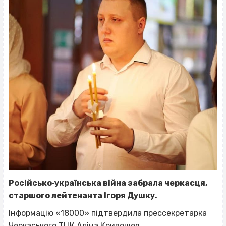
Російсько‐українська війна забрала черкасця,
старшого лейтенанта Ігоря Душку.
Інформацію «18000» підтвердила прессекретарка
Черкаського ТЦК Аліна Кривошея.