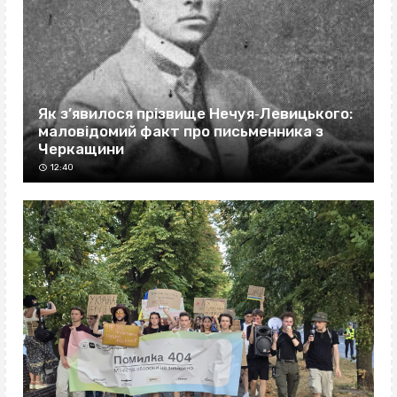
Як з’явилося прізвище Нечуя‐Левицького:
маловідомий факт про письменника з
Черкащини
12:40