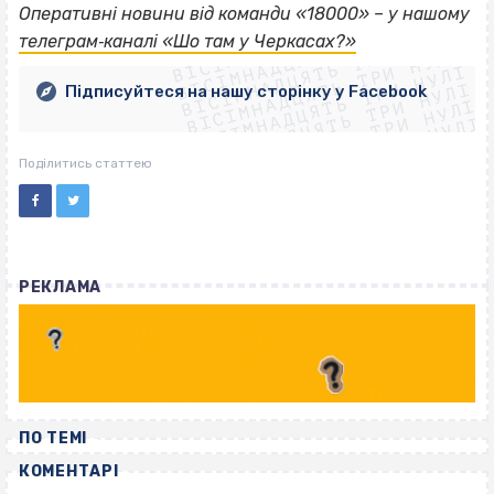
ВІСІМНАДЦЯТЬ ТРИ НУЛІ
Оперативні новини від команди «18000» – у нашому
ВІСІМНАДЦЯТЬ ТРИ НУЛІ
ВІСІМНАДЦЯТЬ ТРИ НУЛІ
телеграм‐каналі «Шо там у Черкасах?»
ВІСІМНАДЦЯТЬ ТРИ НУЛІ
ВІСІМНАДЦЯТЬ ТРИ НУЛІ
ВІСІМНАДЦЯТЬ ТРИ НУЛІ
Підписуйтеся на нашу сторінку у Facebook
ВІСІМНАДЦЯТЬ ТРИ НУЛІ
ВІСІМНАДЦЯТЬ ТРИ НУЛІ
Поділитись статтею
РЕКЛАМА
ПО ТЕМІ
КОМЕНТАРІ