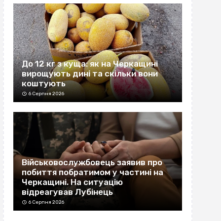
До 12 кг з куща: як на Черкащині
вирощують дині та скільки вони
коштують
6 Серпня 2026
Військовослужбовець заявив про
побиття побратимом у частині на
Черкащині. На ситуацію
відреагував Лубінець
6 Серпня 2026