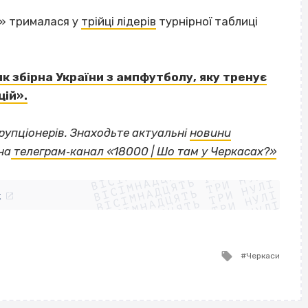
» трималася у
трійці лідерів
турнірної таблиці
к збірна України з ампфутболу, яку тренує
цій».
орупціонерів. Знаходьте актуальні
новини
ВІСІМНАДЦЯТЬ ТРИ НУЛІ
на
телеграм‐канал «18000 | Шо там у Черкасах?»
ВІСІМНАДЦЯТЬ ТРИ НУЛІ
ВІСІМНАДЦЯТЬ ТРИ НУЛІ
ВІСІМНАДЦЯТЬ ТРИ НУЛІ
ВІСІМНАДЦЯТЬ ТРИ НУЛІ
ВІСІМНАДЦЯТЬ ТРИ НУЛІ
k
ВІСІМНАДЦЯТЬ ТРИ НУЛІ
ВІСІМНАДЦЯТЬ ТРИ НУЛІ
Tagged
Черкаси
with