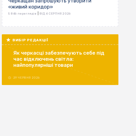
Черкащан запрошують утворити
«живий коридор»
|
5 846 переглядів
ВІД 4 СЕРПНЯ 2026
ВИБІР РЕДАКЦІЇ
Як черкасці забезпечують себе під
час відключень світла:
найпопулярніші товари
29 ЧЕРВНЯ 2026