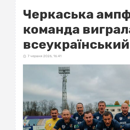
Черкаська амп
команда виграла
всеукраїнський 
7 червня 2026, 16:41