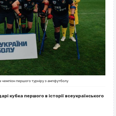
 чемпіон першого турніру з ампфутболу
рі кубка першого в історії всеукраїнського