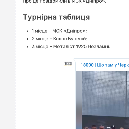
Про це
повідомили
в
MСК «Дніпро»
.
Турнірна таблиця
1 місце – МСК «Дніпро»;
2 місце – Колос Буревій;
3 місце – Металіст 1925 Незламні.