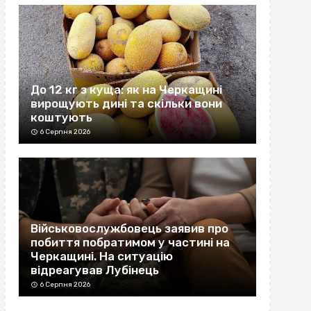
До 12 кг з куща: як на Черкащині
вирощують дині та скільки вони
коштують
6 Серпня 2026
Військовослужбовець заявив про
побиття побратимом у частині на
Черкащині. На ситуацію
відреагував Лубінець
6 Серпня 2026