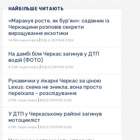
НАЙБІЛЬШЕ ЧИТАЮТЬ
«Маракуя росте, як бур’ян»: садівник із
Черкащини розповів секрети
вирощування екзотики
|
14 396 переглядів
ВІД 2 СЕРПНЯ 2026
На дамбі біля Черкас загинув у ДТП
водій (ФОТО)
|
8 248 переглядів
ВІД 5 СЕРПНЯ 2026
Рукавички у лікарні Черкас за ціною
Lexus: схема не зникла, вона просто
переїхала – розслідування
|
6 318 переглядів
ВІД 3 СЕРПНЯ 2026
У ДТП у Черкаському районі загинув
мотоцикліст
|
6 150 переглядів
ВІД 3 СЕРПНЯ 2026