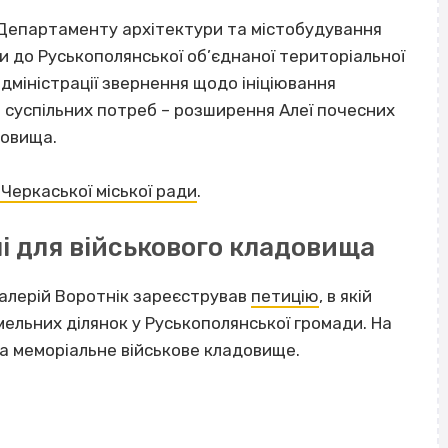
Департаменту архітектури та містобудування
и до Руськополянської об’єднаної територіальної
дміністрації звернення щодо ініціювання
 суспільних потреб – розширення Алеї почесних
довища.
ї Черкаської міської ради
.
і для військового кладовища
Валерій Воротнік зареєстрував
петицію
, в якій
ельних ділянок у Руськополянської громади. На
а меморіальне військове кладовище.