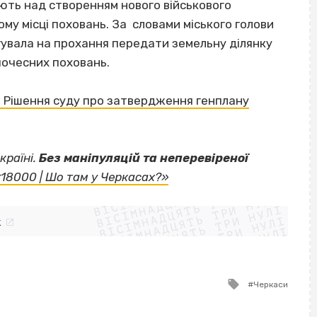
ють над створенням нового військового
му місці поховань. За словами міського голови
гувала на прохання передати земельну ділянку
почесних поховань.
. Рішення суду про затвердження генплану
країні.
Без маніпуляцій та неперевіреної
ВІСІМНАДЦЯТЬ ТРИ НУЛІ
«18000 | Шо там у Черкасах?»
ВІСІМНАДЦЯТЬ ТРИ НУЛІ
ВІСІМНАДЦЯТЬ ТРИ НУЛІ
ВІСІМНАДЦЯТЬ ТРИ НУЛІ
ВІСІМНАДЦЯТЬ ТРИ НУЛІ
ВІСІМНАДЦЯТЬ ТРИ НУЛІ
k
ВІСІМНАДЦЯТЬ ТРИ НУЛІ
ВІСІМНАДЦЯТЬ ТРИ НУЛІ
Tagged
Черкаси
with