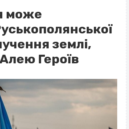
я може
Руськополянської
учення землі,
Алею Героїв