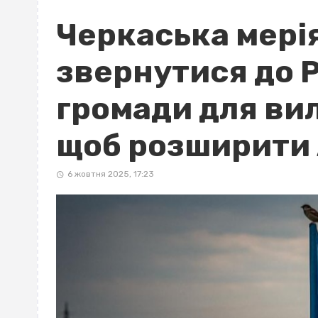
Черкаська мері
звернутися до 
громади для вил
щоб розширити 
6 жовтня 2025, 17:23