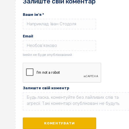
Залиште свій коментар
Ваше ім'я
*
Email
Залиште свій коментр