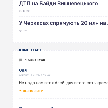
ДТП на Байди Вишневецького
10:22
У Черкасах спрямують 20 млн на 
09:00
КОМЕНТАРІ
1 Коментар
Оля
6 жовтня 2025 в 19:32
Не надо нам этих Алей, для этого есть крем
ВІДПОВІCТИ