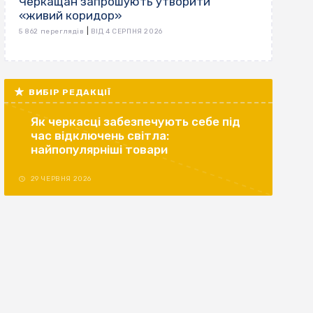
Черкащан запрошують утворити
«живий коридор»
|
5 862 переглядів
ВІД 4 СЕРПНЯ 2026
ВИБІР РЕДАКЦІЇ
Як черкасці забезпечують себе під
час відключень світла:
найпопулярніші товари
29 ЧЕРВНЯ 2026