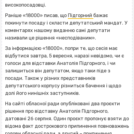
високопосадовці.
Раніше «
18000»
писав, що
Підгорний
бажає
покинути посаду і скласти депутатський мандат. У
коментарях нашому виданню самі депутати
називали це рішення «несподіваним».
За інформацією «18000», попри те, що сесія має
відбутися завтра, 5 вересня, наразі невідомо, чи є
голоси для відставки Анатолія Підгорного, і чи
залишиться він депутатом, якщо таки піде з
посади. Також у різних представників
депутатського корпусу різниться бачення і щодо
долі його нинішніх заступників.
На сайті обласної ради опубліковані два проєкти
рішення про відставку Анатолія Підгорного,
датовані 26 серпня. Один проєкт пропонує взяти до
відома факт дострокового припинення повноважень
голови обласної ради, а другий – припинення