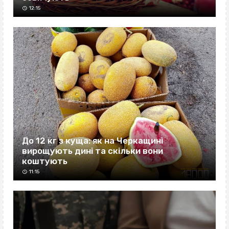
12:15
До 12 кг з куща: як на Черкащині
вирощують дині та скільки вони
коштують
11:15