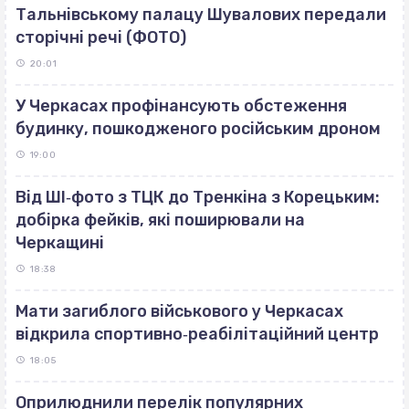
Тальнівському палацу Шувалових передали
сторічні речі (ФОТО)
20:01
У Черкасах профінансують обстеження
будинку, пошкодженого російським дроном
19:00
Від ШІ‐фото з ТЦК до Тренкіна з Корецьким:
добірка фейків, які поширювали на
Черкащині
18:38
Мати загиблого військового у Черкасах
відкрила спортивно‐реабілітаційний центр
18:05
Оприлюднили перелік популярних