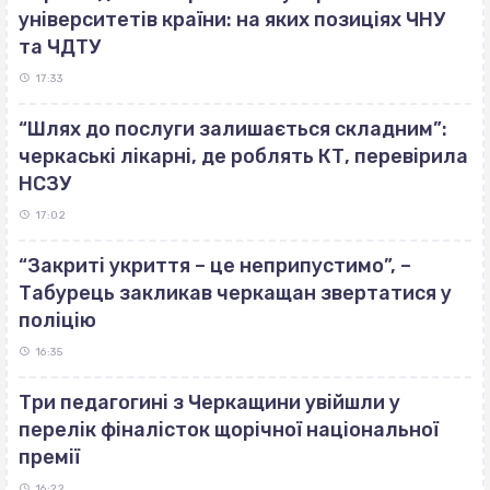
університетів країни: на яких позиціях ЧНУ
та ЧДТУ
17:33
“Шлях до послуги залишається складним”:
черкаські лікарні, де роблять КТ, перевірила
НСЗУ
17:02
“Закриті укриття – це неприпустимо”, –
Табурець закликав черкащан звертатися у
поліцію
16:35
Три педагогині з Черкащини увійшли у
перелік фіналісток щорічної національної
премії
16:22