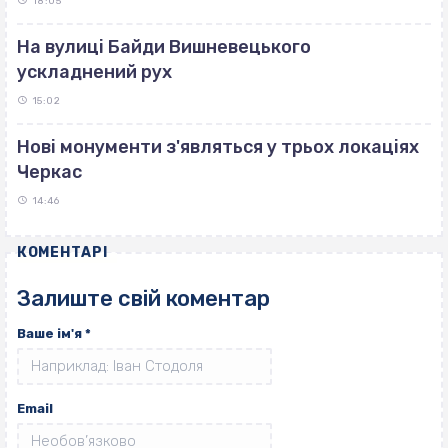
18:05
На вулиці Байди Вишневецького
ускладнений рух
15:02
Нові монументи з'являться у трьох локаціях
Черкас
14:46
КОМЕНТАРІ
Залиште свій коментар
Ваше ім'я
*
Email