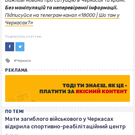
Важливі новини про ситуацію в Черкасах та країні.
Без маніпуляцій та неперевіреної інформації.
Підписуйся на телеграм‐канал «18000 | Шо там у
Черкасах?»
Поділитись статтею
Tagged
Черкаси
with
РЕКЛАМА
ПО ТЕМІ
Мати загиблого військового у Черкасах
відкрила спортивно-реабілітаційний центр