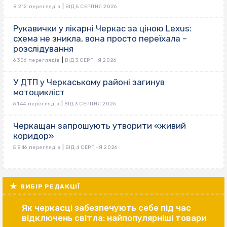
|
8 212 переглядів
ВІД 5 СЕРПНЯ 2026
Рукавички у лікарні Черкас за ціною Lexus:
схема не зникла, вона просто переїхала –
розслідування
|
6 306 переглядів
ВІД 3 СЕРПНЯ 2026
У ДТП у Черкаському районі загинув
мотоцикліст
|
6 144 переглядів
ВІД 3 СЕРПНЯ 2026
Черкащан запрошують утворити «живий
коридор»
|
5 846 переглядів
ВІД 4 СЕРПНЯ 2026
ВИБІР РЕДАКЦІЇ
Як черкасці забезпечують себе під час
відключень світла: найпопулярніші товари