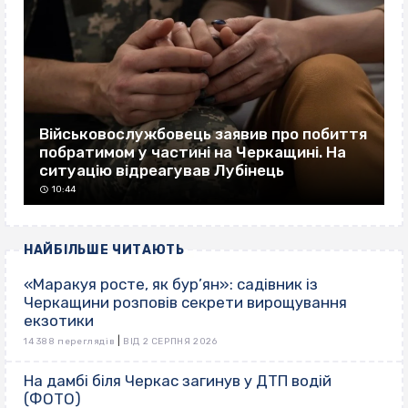
Військовослужбовець заявив про побиття
побратимом у частині на Черкащині. На
ситуацію відреагував Лубінець
10:44
НАЙБІЛЬШЕ ЧИТАЮТЬ
«Маракуя росте, як бур’ян»: садівник із
Черкащини розповів секрети вирощування
екзотики
|
14 388 переглядів
ВІД 2 СЕРПНЯ 2026
На дамбі біля Черкас загинув у ДТП водій
(ФОТО)