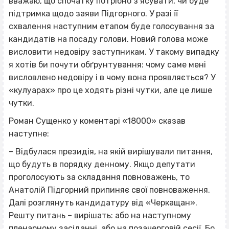
вважаю, що спочатку потрібно з’ясувати, чи буде
підтримка щодо заяви Підгорного. У разі її
схвалення наступним етапом буде голосування за
кандидатів на посаду голови. Новий голова може
висловити недовіру заступникам. У такому випадку
я хотів би почути обґрунтування: чому саме мені
висловлено недовіру і в чому вона проявляється? У
«кулуарах» про це ходять різні чутки, але це лише
чутки.
Роман Сущенко у коментарі «18000» сказав
наступне:
– Відбулася президія, на якій вирішували питання,
що будуть в порядку денному. Якщо депутати
проголосують за складання повноважень, то
Анатолій Підгорний припиняє свої повноваження.
Далі розглянуть кандидатуру від «Черкащан».
Решту питань – вирішать: або на наступному
пленарному засіданні, або на позачерговій сесії. Бо