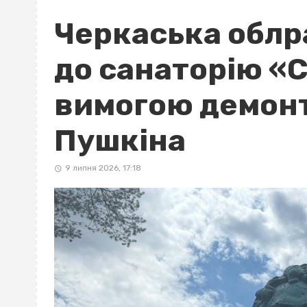
Черкаська облр
до санаторію «С
вимогою демон
Пушкіна
9 липня 2026, 17:18