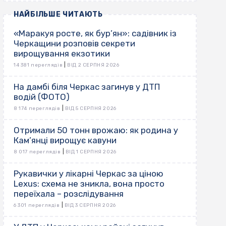
НАЙБІЛЬШЕ ЧИТАЮТЬ
«Маракуя росте, як бур’ян»: садівник із
Черкащини розповів секрети
вирощування екзотики
|
14 381 переглядів
ВІД 2 СЕРПНЯ 2026
На дамбі біля Черкас загинув у ДТП
водій (ФОТО)
|
8 174 переглядів
ВІД 5 СЕРПНЯ 2026
Отримали 50 тонн врожаю: як родина у
Кам’янці вирощує кавуни
|
8 017 переглядів
ВІД 1 СЕРПНЯ 2026
Рукавички у лікарні Черкас за ціною
Lexus: схема не зникла, вона просто
переїхала – розслідування
|
6 301 переглядів
ВІД 3 СЕРПНЯ 2026