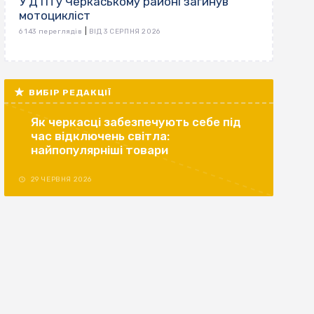
У ДТП у Черкаському районі загинув
мотоцикліст
|
6 143 переглядів
ВІД 3 СЕРПНЯ 2026
ВИБІР РЕДАКЦІЇ
Як черкасці забезпечують себе під
час відключень світла:
найпопулярніші товари
29 ЧЕРВНЯ 2026