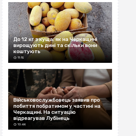
До 12 кг з куща: як на Черкащині
вирощують дині та скільки вони
коштують
11:15
Військовослужбовець заявив про
побиття побратимом у частині на
Черкащині. На ситуацію
відреагував Лубінець
10:44