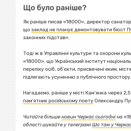
Що було раніше?
Як раніше писав «18000», директор санатор
що
заклад не планує демонтовувати бюст П
законних підстав».
Тоді ж в Управлінні культури та охорони ку
«18000», що Український інститут національ
переліку осіб, об’єкти, присвячені яким, міст
підлягають усуненню з публічного простору
Нагадаємо, раніше у місті Кам’янка через 2,
пам’ятник російському поету
Олександру Пу
Читайте більше
новин Черкас сьогодні
на «1
області шукайте у телеграмі
Шо там у Черка