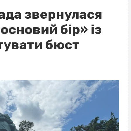
ада звернулася
основий бір» із
тувати бюст