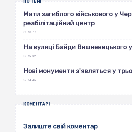
ПО ТЕМІ
Мати загиблого військового у Че
реабілітаційний центр
18:05
На вулиці Байди Вишневецького 
15:02
Нові монументи з'являться у трь
14:46
КОМЕНТАРІ
Залиште свій коментар