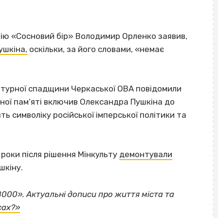
ію «Сосновий бір» Володимир Орленко заявив,
ушкіна,
оскільки, за його словами, «немає
льтурної спадщини Черкаської ОВА повідомили
ної пам’яті включив Олександра Пушкіна до
ять символіку російської імперської політики та
.
5 роки після рішення Мінкульту
демонтували
шкіну.
8000».
Актуальні дописи про життя міста та
ВІСІМНАДЦЯТЬ ТРИ НУЛІ
сах?»