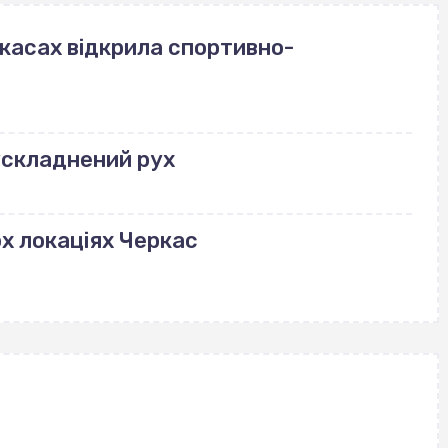
ркасах відкрила спортивно-
ускладнений рух
ох локаціях Черкас