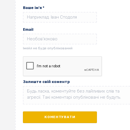
Ваше ім'я
*
Email
Залиште свій коментр