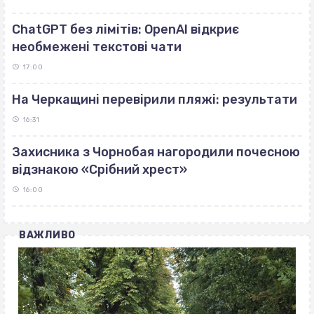
ChatGPT без лімітів: OpenAI відкриє
необмежені текстові чати
17:00
На Черкащині перевірили пляжі: результати
16:31
Захисника з Чорнобая нагородили почесною
відзнакою «Срібний хрест»
16:00
ВАЖЛИВО