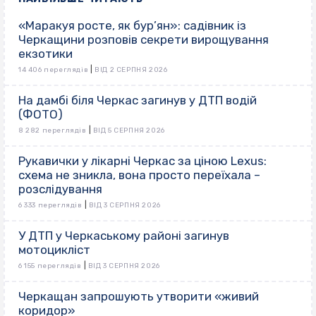
«Маракуя росте, як бур’ян»: садівник із
Черкащини розповів секрети вирощування
екзотики
|
14 406 переглядів
ВІД 2 СЕРПНЯ 2026
На дамбі біля Черкас загинув у ДТП водій
(ФОТО)
|
8 282 переглядів
ВІД 5 СЕРПНЯ 2026
Рукавички у лікарні Черкас за ціною Lexus:
схема не зникла, вона просто переїхала –
розслідування
|
6 333 переглядів
ВІД 3 СЕРПНЯ 2026
У ДТП у Черкаському районі загинув
мотоцикліст
|
6 155 переглядів
ВІД 3 СЕРПНЯ 2026
Черкащан запрошують утворити «живий
коридор»