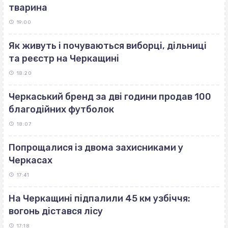
тварина
19:00
Як живуть і почуваються виборці, дільниці
та реєстр на Черкащині
18:20
Черкаський бренд за дві години продав 100
благодійних футболок
18:07
Попрощалися із двома захисниками у
Черкасах
17:41
На Черкащині підпалили 45 км узбіччя:
вогонь дістався лісу
17:18