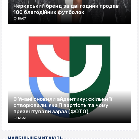
Черкаський бренд за дві години продав
100 благодійних футболок
18:07
В Умані оновили айдентику: скільки її
створювали, яка її вартість та чому
презентували зараз (ФОТО)
12:02
НАЙБІЛЬШЕ ЧИТАЮТЬ