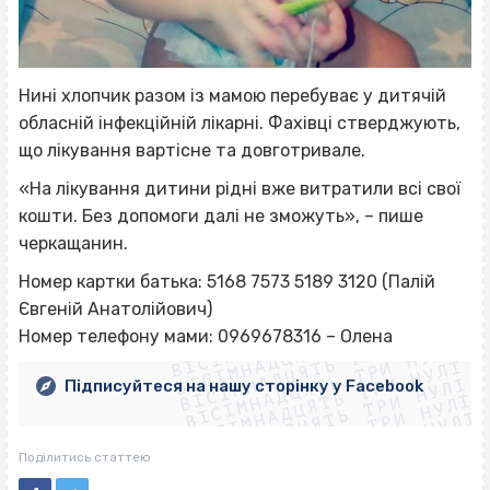
Нині хлопчик разом із мамою перебуває у дитячій
обласній інфекційній лікарні. Фахівці стверджують,
що лікування вартісне та довготривале.
«На лікування дитини рідні вже витратили всі свої
кошти. Без допомоги далі не зможуть», – пише
черкащанин.
Номер картки батька: 5168 7573 5189 3120 (Палій
ВІСІМНАДЦЯТЬ ТРИ НУЛІ
Євгеній Анатолійович)
ВІСІМНАДЦЯТЬ ТРИ НУЛІ
ВІСІМНАДЦЯТЬ ТРИ НУЛІ
Номер телефону мами: 0969678316 – Олена
ВІСІМНАДЦЯТЬ ТРИ НУЛІ
ВІСІМНАДЦЯТЬ ТРИ НУЛІ
ВІСІМНАДЦЯТЬ ТРИ НУЛІ
Підписуйтеся на нашу сторінку у Facebook
ВІСІМНАДЦЯТЬ ТРИ НУЛІ
ВІСІМНАДЦЯТЬ ТРИ НУЛІ
Поділитись статтею