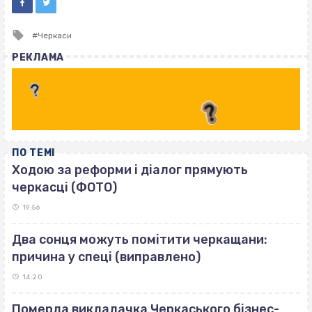
Tagged
Черкаси
with
РЕКЛАМА
ПО ТЕМІ
Ходою за реформи і діалог прямують
черкасці (ФОТО)
19:56
Два сонця можуть помітити черкащани:
причина у спеці (виправлено)
14:20
Померла викладачка Черкаського бізнес-