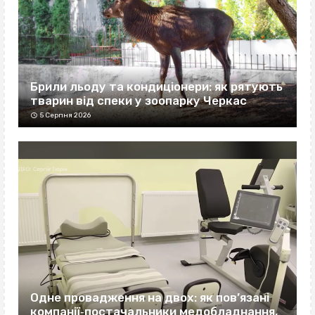
Брили льоду та кондиціонери: як рятують
тварин від спеки у зоопарку Черкас
5 Серпня 2026
Одне провадження на двох: як пов’язані
компанії‐постачальники медобладнання,