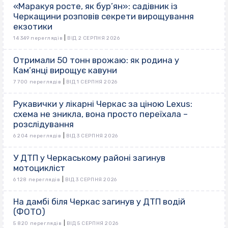
«Маракуя росте, як бур’ян»: садівник із
Черкащини розповів секрети вирощування
екзотики
|
14 349 переглядів
ВІД 2 СЕРПНЯ 2026
Отримали 50 тонн врожаю: як родина у
Кам’янці вирощує кавуни
|
7 700 переглядів
ВІД 1 СЕРПНЯ 2026
Рукавички у лікарні Черкас за ціною Lexus:
схема не зникла, вона просто переїхала –
розслідування
|
6 204 переглядів
ВІД 3 СЕРПНЯ 2026
У ДТП у Черкаському районі загинув
мотоцикліст
|
6 128 переглядів
ВІД 3 СЕРПНЯ 2026
На дамбі біля Черкас загинув у ДТП водій
(ФОТО)
|
5 820 переглядів
ВІД 5 СЕРПНЯ 2026