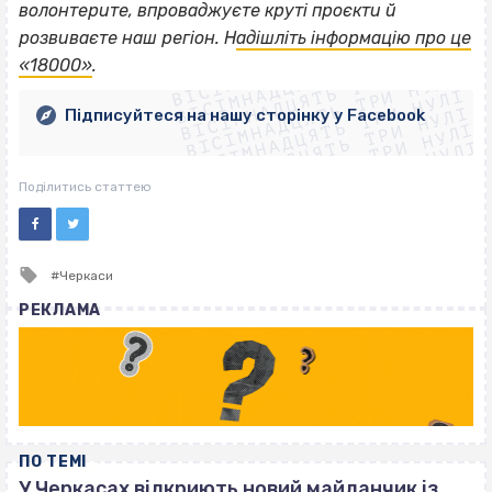
волонтерите, впроваджуєте круті проєкти й
ВІСІМНАДЦЯТЬ ТРИ НУЛІ
розвиваєте наш регіон. Н
адішліть інформацію про це
ВІСІМНАДЦЯТЬ ТРИ НУЛІ
ВІСІМНАДЦЯТЬ ТРИ НУЛІ
«18000»
.
ВІСІМНАДЦЯТЬ ТРИ НУЛІ
ВІСІМНАДЦЯТЬ ТРИ НУЛІ
ВІСІМНАДЦЯТЬ ТРИ НУЛІ
Підписуйтеся на нашу сторінку у Facebook
ВІСІМНАДЦЯТЬ ТРИ НУЛІ
ВІСІМНАДЦЯТЬ ТРИ НУЛІ
Поділитись статтею
Tagged
Черкаси
with
РЕКЛАМА
ПО ТЕМІ
У Черкасах відкриють новий майданчик із