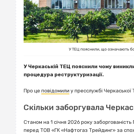
У ТЕЦ пояснили, що означають бо
У Черкаській ТЕЦ пояснили чому виникли
процедура реструктуризації.
Про це
повідомили
у пресслужбі Черкаської 
Скільки заборгувала Черка
Станом на 1 січня 2026 року заборгованіст
перед ТОВ «ГК «Нафтогаз Трейдинг» за спож