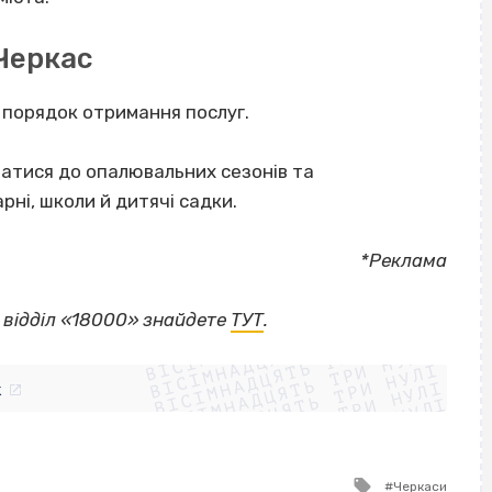
Черкас
 порядок отримання послуг.
атися до опалювальних сезонів та
рні, школи й дитячі садки.
*Реклама
ВІСІМНАДЦЯТЬ ТРИ НУЛІ
 відділ «18000» знайдете
ТУТ
.
ВІСІМНАДЦЯТЬ ТРИ НУЛІ
ВІСІМНАДЦЯТЬ ТРИ НУЛІ
ВІСІМНАДЦЯТЬ ТРИ НУЛІ
ВІСІМНАДЦЯТЬ ТРИ НУЛІ
ВІСІМНАДЦЯТЬ ТРИ НУЛІ
k
ВІСІМНАДЦЯТЬ ТРИ НУЛІ
ВІСІМНАДЦЯТЬ ТРИ НУЛІ
Tagged
Черкаси