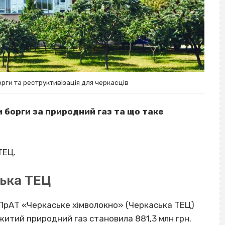
рги та реструктивізація для черкасців
 борги за природний газ та що таке
ТЕЦ.
ська ТЕЦ
ь ПрАТ «Черкаське хімволокно» (Черкаська ТЕЦ)
итий природний газ становила 881,3 млн грн.