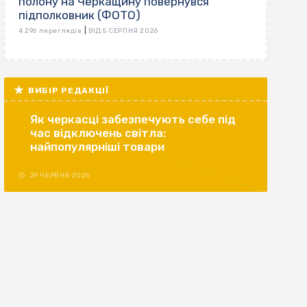
полону на Черкащину повернувся
підполковник (ФОТО)
|
4 296 переглядів
ВІД 5 СЕРПНЯ 2026
ВИБІР РЕДАКЦІЇ
Як черкасці забезпечують себе під
час відключень світла:
найпопулярніші товари
29 ЧЕРВНЯ 2026