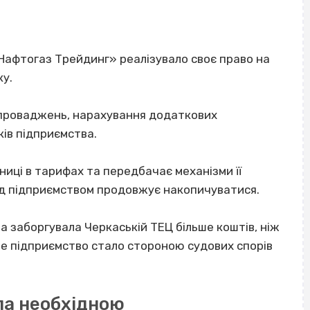
Нафтогаз Трейдинг» реалізувало своє право на
ку.
 проваджень, нарахування додаткових
ків підприємства.
ниці в тарифах та передбачає механізми її
ред підприємством продовжує накопичуватися.
ва заборгувала Черкаській ТЕЦ більше коштів, ніж
ме підприємство стало стороною судових спорів
ла необхідною