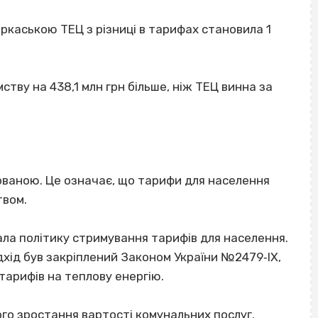
каською ТЕЦ з різниці в тарифах становила 1
тву на 438,1 млн грн більше, ніж ТЕЦ винна за
ваною. Це означає, що тарифи для населення
твом.
ла політику стримування тарифів для населення.
дхід був закріплений Законом України №2479‐IX,
тарифів на теплову енергію.
го зростання вартості комунальних послуг.