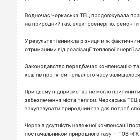
Водночас Черкаська ТЕЦ продовжувала прац
на природний газ, електроенергію, ремонти 
У результаті виникла різниця між фактични
отриманими від реалізації теплової енергії
Законодавство передбачає компенсацію так
коштів протягом тривалого часу залишалося
При цьому підприємство не могло припинити 
забезпечення міста теплом. Черкаська ТЕЦ 
закуповувати природний газ для потреб спо
Через відсутність належної компенсації по
постачальником природного газу — ТОВ «ГК