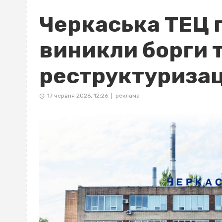
Черкаська ТЕЦ 
виникли борги 
реструктуризац
17 червня 2026, 12:26
реклама
|