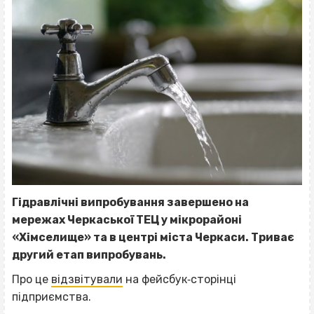
Гідравлічні випробування завершено на
мережах Черкаської ТЕЦ у мікрорайоні
«Хімселище» та в центрі міста Черкаси. Триває
другий етап випробувань.
Про це
відзвітували
на фейсбук‐сторінці
підприємства.