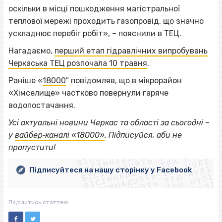
оскільки в місці пошкодження магістральної
теплової мережі проходить газопровід, що значно
ускладнює перебіг робіт», – пояснили в ТЕЦ.
Нагадаємо,
перший етап гідравлічних випробувань
Черкаська ТЕЦ розпочала 10 травня
.
Раніше «
18000
″ повідомляв, що в мікрорайон
«Хімселище» частково повернули гаряче
водопостачання.
Усі актуальні новини Черкас та області за сьогодні –
ВІСІМНАДЦЯТЬ ТРИ НУЛІ
у
вайбер‐каналі «18000»
. Підписуйся, аби не
ВІСІМНАДЦЯТЬ ТРИ НУЛІ
ВІСІМНАДЦЯТЬ ТРИ НУЛІ
пропустити!
ВІСІМНАДЦЯТЬ ТРИ НУЛІ
ВІСІМНАДЦЯТЬ ТРИ НУЛІ
ВІСІМНАДЦЯТЬ ТРИ НУЛІ
Підписуйтеся на нашу сторінку у Facebook
ВІСІМНАДЦЯТЬ ТРИ НУЛІ
ВІСІМНАДЦЯТЬ ТРИ НУЛІ
Поділитись статтею