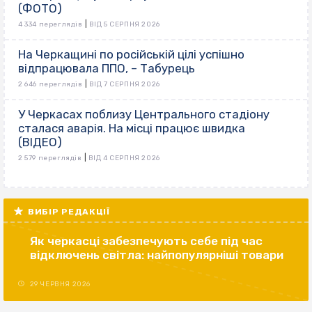
(ФОТО)
|
4 334 переглядів
ВІД 5 СЕРПНЯ 2026
На Черкащині по російській цілі успішно
відпрацювала ППО, – Табурець
|
2 646 переглядів
ВІД 7 СЕРПНЯ 2026
У Черкасах поблизу Центрального стадіону
сталася аварія. На місці працює швидка
(ВІДЕО)
|
2 579 переглядів
ВІД 4 СЕРПНЯ 2026
ВИБІР РЕДАКЦІЇ
Як черкасці забезпечують себе під час
відключень світла: найпопулярніші товари
29 ЧЕРВНЯ 2026