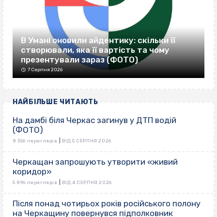
В Умані оновили айдентику: скільки її
створювали, яка її вартість та чому
презентували зараз (ФОТО)
7 Серпня 2026
НАЙБІЛЬШЕ ЧИТАЮТЬ
На дамбі біля Черкас загинув у ДТП водій
(ФОТО)
|
8 356 переглядів
ВІД 5 СЕРПНЯ 2026
Черкащан запрошують утворити «живий
коридор»
|
5 896 переглядів
ВІД 4 СЕРПНЯ 2026
Після понад чотирьох років російського полону
на Черкащину повернувся підполковник