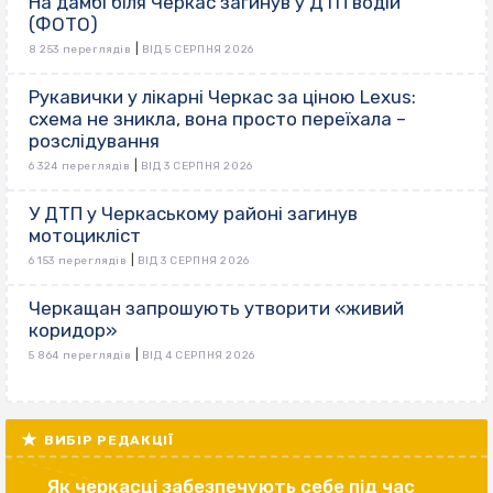
На дамбі біля Черкас загинув у ДТП водій
(ФОТО)
|
8 253 переглядів
ВІД 5 СЕРПНЯ 2026
Рукавички у лікарні Черкас за ціною Lexus:
схема не зникла, вона просто переїхала –
розслідування
|
6 324 переглядів
ВІД 3 СЕРПНЯ 2026
У ДТП у Черкаському районі загинув
мотоцикліст
|
6 153 переглядів
ВІД 3 СЕРПНЯ 2026
Черкащан запрошують утворити «живий
коридор»
|
5 864 переглядів
ВІД 4 СЕРПНЯ 2026
ВИБІР РЕДАКЦІЇ
Як черкасці забезпечують себе під час