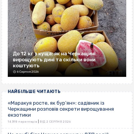
До 12 кг з куща: як на Черкащині
вирощують дині та скільки вони
коштують
6 Серпня 2026
НАЙБІЛЬШЕ ЧИТАЮТЬ
«Маракуя росте, як бур’ян»: садівник із
Черкащини розповів секрети вирощування
екзотики
|
14 398 переглядів
ВІД 2 СЕРПНЯ 2026