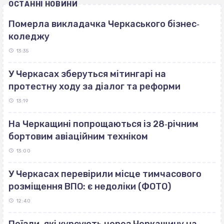
ОСТАННІ НОВИНИ
Померла викладачка Черкаського бізнес‐
коледжу
13:35
У Черкасах зберуться мітингарі на
протестну ходу за діалог та реформи
13:19
На Черкащині попрощаються із 28‐річним
бортовим авіаційним техніком
13:00
У Черкасах перевірили місце тимчасового
розміщення ВПО: є недоліки (ФОТО)
12:40
Поїзди, які курсують через Черкащину на