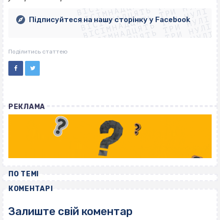
ВІСІМНАДЦЯТЬ ТРИ НУЛІ
ВІСІМНАДЦЯТЬ ТРИ НУЛІ
ВІСІМНАДЦЯТЬ ТРИ НУЛІ
ВІСІМНАДЦЯТЬ ТРИ НУЛІ
ВІСІМНАДЦЯТЬ ТРИ НУЛІ
Підписуйтеся на нашу сторінку у Facebook
ВІСІМНАДЦЯТЬ ТРИ НУЛІ
ВІСІМНАДЦЯТЬ ТРИ НУЛІ
Поділитись статтею
РЕКЛАМА
ПО ТЕМІ
КОМЕНТАРІ
Залиште свій коментар