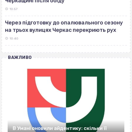
Черкащині після обіду
10:57
Через підготовку до опалювального сезону
на трьох вулицях Черкас перекриють рух
10:40
ВАЖЛИВО
В Умані оновили айдентику: скільки її