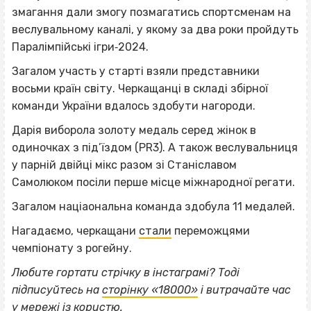
змагання дали змогу позмагатись спортсменам на
веслувальному каналі, у якому за два роки пройдуть
Паралімпійські ігри‐2024.
Загалом участь у старті взяли представники
восьми країн світу. Черкащанці в складі збірної
команди України вдалось здобути нагороди.
Дарія виборола золоту медаль серед жінок в
одиночках з під’їздом (PR3). А також веслувальниця
у парній двійці мікс разом зі Станіславом
Самолюком посіли перше місце міжнародної регати.
Загалом націаональна команда здобула 11 медалей.
Нагадаємо, черкащани
стали
переможцями
чемпіонату з рогейну.
Любите гортати стрічку в інстаграмі? Тоді
ВІСІМНАДЦЯТЬ ТРИ НУЛІ
підписуйтесь на
сторінку «18000»
і витрачайте час
у мережі із користю.