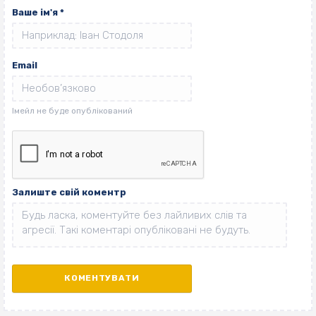
Ваше ім'я
*
Email
Залиште свій коментр