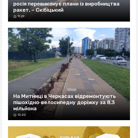
росія перевиконує плани із виробництва
ракет, – Скібіцький
11:29
На Митниці в Черкасах відремонтують
пішохідно‐велосипедну доріжку за 8,3
мільйона
10:20