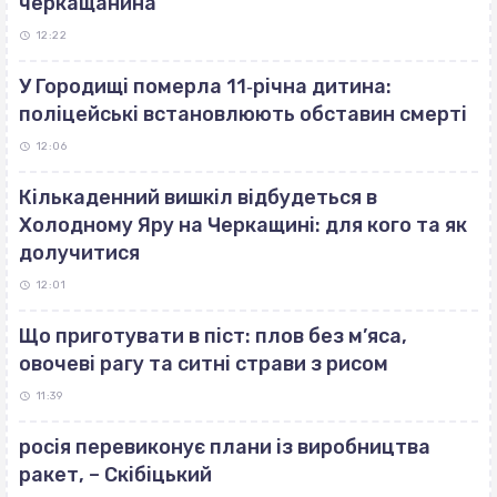
черкащанина
12:22
У Городищі померла 11‐річна дитина:
поліцейські встановлюють обставин смерті
12:06
Кількаденний вишкіл відбудеться в
Холодному Яру на Черкащині: для кого та як
долучитися
12:01
Що приготувати в піст: плов без м’яса,
овочеві рагу та ситні страви з рисом
11:39
росія перевиконує плани із виробництва
ракет, – Скібіцький