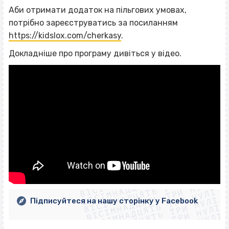
Аби отримати додаток на пільгових умовах,
потрібно зареєструватись за посиланням
https://kidslox.com/cherkasy
.
Докладніше про програму дивіться у відео.
ВІСІМНАДЦЯТЬ ТРИ НУЛІ
ВІСІМНАДЦЯТЬ ТРИ НУЛІ
ВІСІМНАДЦЯТЬ ТРИ НУЛІ
ВІСІМНАДЦЯТЬ ТРИ НУЛІ
ВІСІМНАДЦЯТЬ ТРИ НУЛІ
ВІСІМНАДЦЯТЬ ТРИ НУЛІ
Підписуйтеся на нашу сторінку у Facebook
ВІСІМНАДЦЯТЬ ТРИ НУЛІ