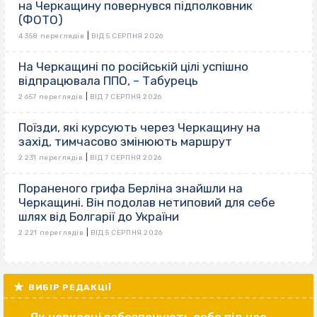
на Черкащину повернувся підполковник
(ФОТО)
|
4 358 переглядів
ВІД 5 СЕРПНЯ 2026
На Черкащині по російській цілі успішно
відпрацювала ППО, – Табурець
|
2 657 переглядів
ВІД 7 СЕРПНЯ 2026
Поїзди, які курсують через Черкащину на
захід, тимчасово змінюють маршрут
|
2 231 переглядів
ВІД 7 СЕРПНЯ 2026
Пораненого грифа Берліна знайшли на
Черкащині. Він подолав нетиповий для себе
шлях від Болгарії до України
|
2 221 переглядів
ВІД 5 СЕРПНЯ 2026
ВИБІР РЕДАКЦІЇ
Як черкасці забезпечують себе під час