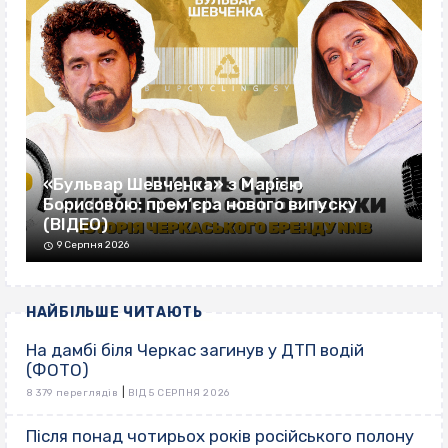
«Бульвар Шевченка» з Марією
Борисовою: прем’єра нового випуску
(ВІДЕО)
9 Серпня 2026
НАЙБІЛЬШЕ ЧИТАЮТЬ
На дамбі біля Черкас загинув у ДТП водій
(ФОТО)
|
8 379 переглядів
ВІД 5 СЕРПНЯ 2026
Після понад чотирьох років російського полону