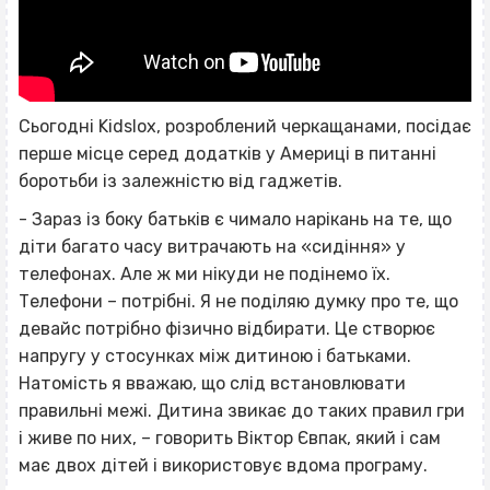
Сьогодні Kidslox, розроблений черкащанами, посідає
перше місце серед додатків у Америці в питанні
боротьби із залежністю від гаджетів.
- Зараз із боку батьків є чимало нарікань на те, що
діти багато часу витрачають на «сидіння» у
телефонах. Але ж ми нікуди не подінемо їх.
Телефони – потрібні. Я не поділяю думку про те, що
девайс потрібно фізично відбирати. Це створює
напругу у стосунках між дитиною і батьками.
Натомість я вважаю, що слід встановлювати
правильні межі. Дитина звикає до таких правил гри
і живе по них, – говорить Віктор Євпак, який і сам
має двох дітей і використовує вдома програму.