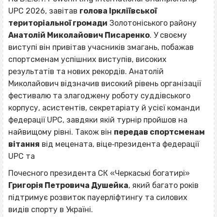
UPC 2026, завітав
голова Іркліївської
територіальної громади
Золотоніського району
Анатолій Миколайович Писаренко
. У своєму
виступі він привітав учасників змагань, побажав
спортсменам успішних виступів, високих
результатів та нових рекордів. Анатолій
Миколайович відзначив високий рівень організації
фестивалю та злагоджену роботу суддівського
корпусу, асистентів, секретаріату й усієї команди
федерації UPC, завдяки якій турнір пройшов на
найвищому рівні. Також він
передав спортсменам
вітання
від мецената, віце‐президента федерації
UPC та
Почесного президента СК «Черкаські богатирі»
Григорія Петровича Душейка
, який багато років
підтримує розвиток пауерліфтингу та силових
видів спорту в Україні.