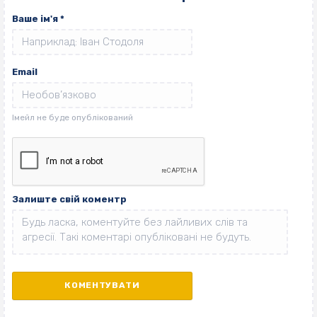
Ваше ім'я
*
Email
Залиште свій коментр