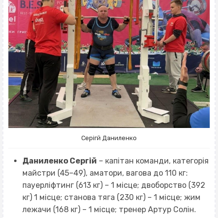
Серігй Даниленко
Даниленко Сергій
– капітан команди, категорія
майстри (45–49), аматори, вагова до 110 кг:
пауерліфтинг (613 кг) – 1 місце; двоборство (392
кг) 1 місце; станова тяга (230 кг) – 1 місце; жим
лежачи (168 кг) – 1 місце; тренер Артур Солін.