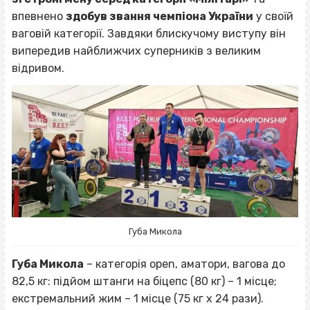
впевнено
здобув звання чемпіона України
у своїй
ваговій категорії. Завдяки блискучому виступу він
випередив найближчих суперників з великим
відривом.
Губа Микола
Губа Микола
– категорія open, аматори, вагова до
82,5 кг: підйом штанги на біцепс (80 кг) – 1 місце;
екстремальний жим – 1 місце (75 кг х 24 рази).