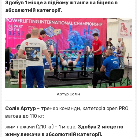
Здобув 1 місце з підйому штанги на біцепс в
абсолютній категорії.
Артур Солін
Солін Артур
– тренер команди, категорія open PRO,
вагова до 110 кг:
жим лежачи (210 кг) – 1 місце.
Здобув 2 місце по
жиму лежачи в абсолютній категорії.