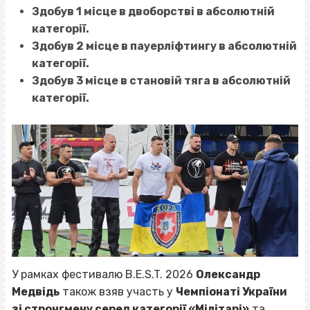
Здобув 1 місце в двоборстві в абсолютній
категорії.
Здобув 2 місце в пауерліфтингу в абсолютній
категорії.
Здобув 3 місце в становій тяга в абсолютній
категорії.
У рамках фестивалю B.E.S.T. 2026
Олександр
Медвідь
також взяв участь у
Чемпіонаті України
зі стронгмену серед категорії «Мілітарі»
та