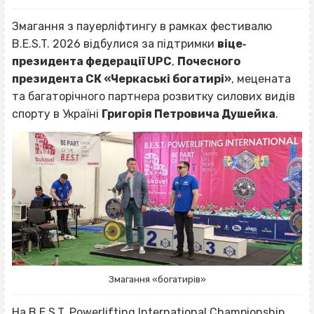
Змагання з пауерліфтингу в рамках фестивалю
B.E.S.T. 2026 відбулися за підтримки
віце‐
президента федерації UPC
,
Почесного
президента СК «Черкаські богатирі»
, мецената
та багаторічного партнера розвитку силових видів
спорту в Україні
Григорія Петровича Душейка
.
Змагання «богатирів»
На B.E.S.T. Powerlifting International Championship