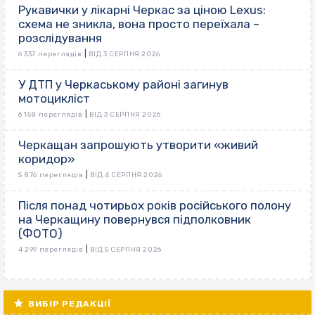
Рукавички у лікарні Черкас за ціною Lexus:
схема не зникла, вона просто переїхала –
розслідування
|
6 337 переглядів
ВІД 3 СЕРПНЯ 2026
У ДТП у Черкаському районі загинув
мотоцикліст
|
6 158 переглядів
ВІД 3 СЕРПНЯ 2026
Черкащан запрошують утворити «живий
коридор»
|
5 876 переглядів
ВІД 4 СЕРПНЯ 2026
Після понад чотирьох років російського полону
на Черкащину повернувся підполковник
(ФОТО)
|
4 299 переглядів
ВІД 5 СЕРПНЯ 2026
ВИБІР РЕДАКЦІЇ