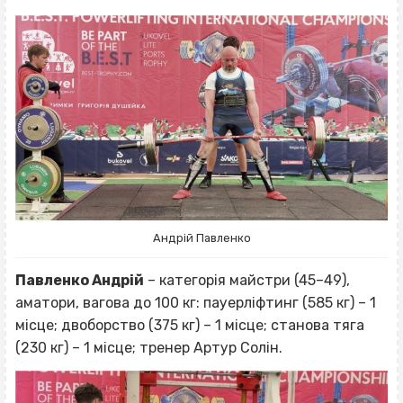
Андрій Павленко
Павленко Андрій
– категорія майстри (45–49),
аматори, вагова до 100 кг: пауерліфтинг (585 кг) – 1
місце; двоборство (375 кг) – 1 місце; станова тяга
(230 кг) – 1 місце; тренер Артур Солін.