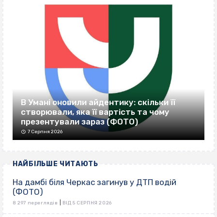
В Умані оновили айдентику: скільки її
створювали, яка її вартість та чому
презентували зараз (ФОТО)
7 Серпня 2026
НАЙБІЛЬШЕ ЧИТАЮТЬ
На дамбі біля Черкас загинув у ДТП водій
(ФОТО)
|
8 297 переглядів
ВІД 5 СЕРПНЯ 2026