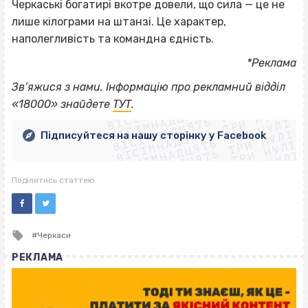
Черкаські богатирі вкотре довели, що сила — це не
лише кілограми на штанзі. Це характер,
наполегливість та командна єдність.
*Реклама
ВІСІМНАДЦЯТЬ ТРИ НУЛІ
Зв’яжися з нами. Інформацію про рекламний відділ
ВІСІМНАДЦЯТЬ ТРИ НУЛІ
ВІСІМНАДЦЯТЬ ТРИ НУЛІ
«18000» знайдете
ТУТ
.
ВІСІМНАДЦЯТЬ ТРИ НУЛІ
ВІСІМНАДЦЯТЬ ТРИ НУЛІ
ВІСІМНАДЦЯТЬ ТРИ НУЛІ
Підписуйтеся на нашу сторінку у Facebook
ВІСІМНАДЦЯТЬ ТРИ НУЛІ
ВІСІМНАДЦЯТЬ ТРИ НУЛІ
Поділитись статтею
Tagged
Черкаси
with
РЕКЛАМА