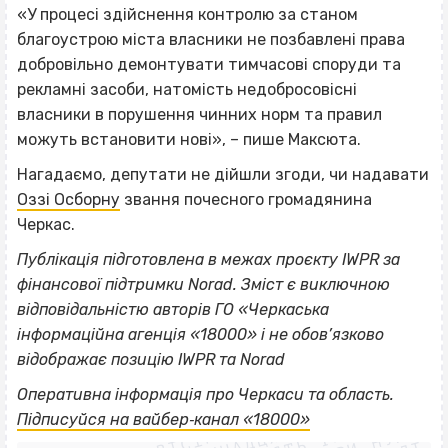
«У процесі здійснення контролю за станом
благоустрою міста власники не позбавлені права
добровільно демонтувати тимчасові споруди та
рекламні засоби, натомість недобросовісні
власники в порушення чинних норм та правил
можуть встановити нові», – пише Максюта.
Нагадаємо, депутати не дійшли згоди, чи надавати
Оззі Осборну
звання почесного громадянина
Черкас.
Публікація підготовлена в межах проєкту IWPR за
фінансової підтримки Norad. Зміст є виключною
відповідальністю авторів ГО «Черкаська
інформаційна агенція «18000» і не обов’язково
відображає позицію IWPR та Norad
ВІСІМНАДЦЯТЬ ТРИ НУЛІ
Оперативна інформація про Черкаси та область.
ВІСІМНАДЦЯТЬ ТРИ НУЛІ
Підписуйся на вайбер‐канал «18000»