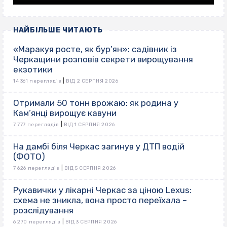
НАЙБІЛЬШЕ ЧИТАЮТЬ
«Маракуя росте, як бур’ян»: садівник із
Черкащини розповів секрети вирощування
екзотики
|
14 361 переглядів
ВІД 2 СЕРПНЯ 2026
Отримали 50 тонн врожаю: як родина у
Кам’янці вирощує кавуни
|
7 777 переглядів
ВІД 1 СЕРПНЯ 2026
На дамбі біля Черкас загинув у ДТП водій
(ФОТО)
|
7 626 переглядів
ВІД 5 СЕРПНЯ 2026
Рукавички у лікарні Черкас за ціною Lexus:
схема не зникла, вона просто переїхала –
розслідування
|
6 270 переглядів
ВІД 3 СЕРПНЯ 2026