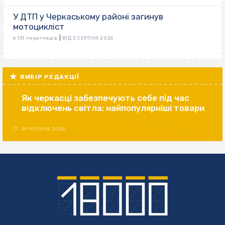
У ДТП у Черкаському районі загинув
мотоцикліст
|
6 131 переглядів
ВІД 3 СЕРПНЯ 2026
ВИБІР РЕДАКЦІЇ
Як черкасці забезпечують себе під час
відключень світла: найпопулярніші товари
29 ЧЕРВНЯ 2026