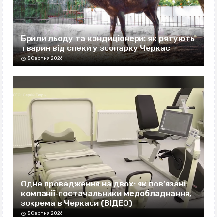
Брили льоду та кондиціонери: як рятують
тварин від спеки у зоопарку Черкас
5 Серпня 2026
Одне провадження на двох: як пов’язані
компанії‐постачальники медобладнання,
зокрема в Черкаси (ВІДЕО)
5 Серпня 2026