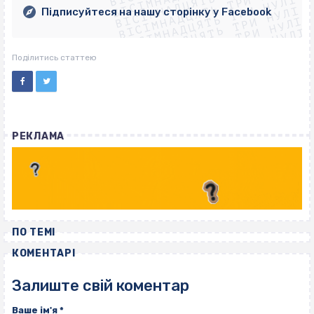
ВІСІМНАДЦЯТЬ ТРИ НУЛІ
ВІСІМНАДЦЯТЬ ТРИ НУЛІ
ВІСІМНАДЦЯТЬ ТРИ НУЛІ
ВІСІМНАДЦЯТЬ ТРИ НУЛІ
Підписуйтеся на нашу сторінку у Facebook
ВІСІМНАДЦЯТЬ ТРИ НУЛІ
ВІСІМНАДЦЯТЬ ТРИ НУЛІ
Поділитись статтею
РЕКЛАМА
ПО ТЕМІ
КОМЕНТАРІ
Залиште свій коментар
Ваше ім'я
*