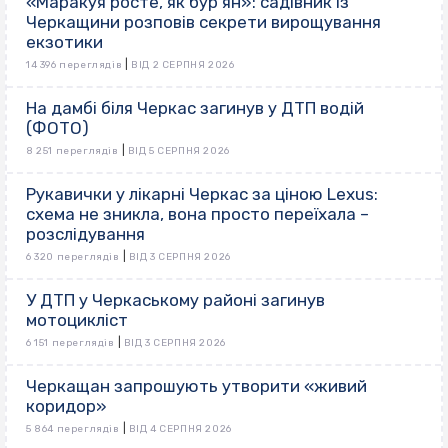
«Маракуя росте, як бур’ян»: садівник із
Черкащини розповів секрети вирощування
екзотики
|
14 396 переглядів
ВІД 2 СЕРПНЯ 2026
На дамбі біля Черкас загинув у ДТП водій
(ФОТО)
|
8 251 переглядів
ВІД 5 СЕРПНЯ 2026
Рукавички у лікарні Черкас за ціною Lexus:
схема не зникла, вона просто переїхала –
розслідування
|
6 320 переглядів
ВІД 3 СЕРПНЯ 2026
У ДТП у Черкаському районі загинув
мотоцикліст
|
6 151 переглядів
ВІД 3 СЕРПНЯ 2026
Черкащан запрошують утворити «живий
коридор»
|
5 864 переглядів
ВІД 4 СЕРПНЯ 2026