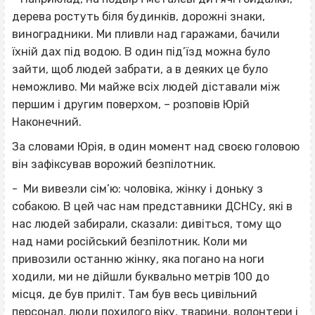
дерева ростуть біля будинків, дорожні знаки,
виноградники. Ми пливли над гаражами, бачили
їхній дах під водою. В один під’їзд можна було
зайти, щоб людей забрати, а в деяких це було
неможливо. Ми майже всіх людей діставали між
першим і другим поверхом, – розповів Юрій
Наконечний.
За словами Юрія, в один момент над своєю головою
він зафіксував ворожий безпілотник.
- Ми вивезли сім’ю: чоловіка, жінку і доньку з
собакою. В цей час нам представники ДСНСу, які в
нас людей забирали, сказали: дивіться, тому що
над нами російський безпілотник. Коли ми
привозили останню жінку, яка погано на ноги
ходили, ми не дійшли буквально метрів 100 до
місця, де був приліт. Там був весь цивільний
персонал, люди похилого віку, тварини, волонтери і