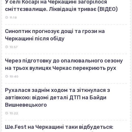
У селі Косарі на Черкащині загорілося
сміттєзвалище. Ліквідація триває (ВІДЕО)
11:18
Синоптик прогнозує дощі та грози на
Черкащині після обіду
10:57
Через підготовку до опалювального сезону
на трьох вулицях Черкас перекриють рух
10:40
Рухалася заднім ходом та зіткнулася з
автівкою: відомі деталі ДТП на Байди
Вишневецького
10:22
Ше.Fest на Черкащині таки відбудеться: