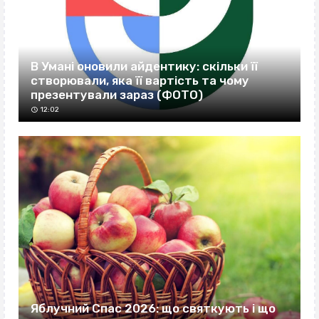
В Умані оновили айдентику: скільки її
створювали, яка її вартість та чому
презентували зараз (ФОТО)
12:02
Яблучний Спас 2026: що святкують і що