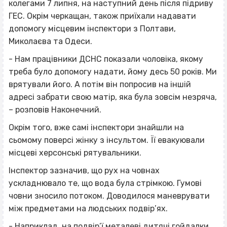
колегами 7 липня, на наступний день після підриву
ГЕС. Окрім черкащан, також приїхали надавати
допомогу місцевим інспектори з
Полтави,
Миколаєва та Одеси.
- Нам працівники ДСНС показали чоловіка, якому
треба було допомогу надати, йому десь 50 років. Ми
врятували його. А потім він попросив на іншій
адресі забрати свою матір, яка була зовсім незряча,
– розповів Наконечний.
Окрім того, вже самі інспектори знайшли на
сьомому поверсі жінку з інсультом. Її евакуювали
місцеві херсонські рятувальники.
Інспектор зазначив, що рух на човнах
ускладнювало те, що вода була стрімкою. Гумові
човни зносило потоком. Доводилося маневрувати
між предметами на людських подвір’ях.
- Наприклад, на подвір’ї металеві дитячі гойдалки,