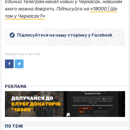
Єдиний телеграм‐канал новин у Черкасах, новинам
якого можна довіряти. Підписуйся на
«18000 | Шо
ВІСІМНАДЦЯТЬ ТРИ НУЛІ
там у Черкасах?»
ВІСІМНАДЦЯТЬ ТРИ НУЛІ
ВІСІМНАДЦЯТЬ ТРИ НУЛІ
ВІСІМНАДЦЯТЬ ТРИ НУЛІ
ВІСІМНАДЦЯТЬ ТРИ НУЛІ
ВІСІМНАДЦЯТЬ ТРИ НУЛІ
Підписуйтеся на нашу сторінку у Facebook
ВІСІМНАДЦЯТЬ ТРИ НУЛІ
ВІСІМНАДЦЯТЬ ТРИ НУЛІ
Поділитись статтею
РЕКЛАМА
ПО ТЕМІ