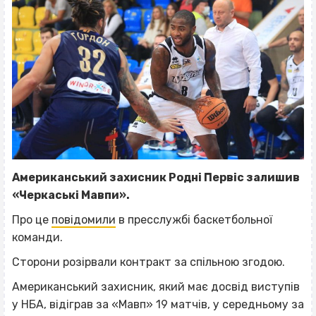
Американський захисник Родні Первіс залишив
«Черкаські Мавпи».
Про це
повідомили
в пресслужбі баскетбольної
команди.
Сторони розірвали контракт за спільною згодою.
Американський захисник, який має досвід виступів
у НБА, відіграв за «Мавп» 19 матчів, у середньому за