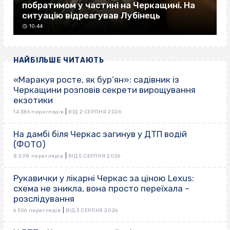
побратимом у частині на Черкащині. На
ситуацію відреагував Лубінець
10:44
НАЙБІЛЬШЕ ЧИТАЮТЬ
«Маракуя росте, як бур’ян»: садівник із
Черкащини розповів секрети вирощування
екзотики
|
14 386 переглядів
ВІД 2 СЕРПНЯ 2026
На дамбі біля Черкас загинув у ДТП водій
(ФОТО)
|
8 208 переглядів
ВІД 5 СЕРПНЯ 2026
Рукавички у лікарні Черкас за ціною Lexus:
схема не зникла, вона просто переїхала –
розслідування
|
6 306 переглядів
ВІД 3 СЕРПНЯ 2026