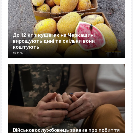
До 12 кг з куща: як на Черкащині
вирощують дині та скільки вони
коштують
11:15
Військовослужбовець заявив про побиття