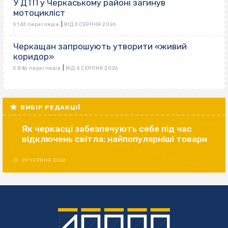
У ДТП у Черкаському районі загинув
мотоцикліст
|
6 143 переглядів
ВІД 3 СЕРПНЯ 2026
Черкащан запрошують утворити «живий
коридор»
|
5 846 переглядів
ВІД 4 СЕРПНЯ 2026
ВИБІР РЕДАКЦІЇ
Як черкасці забезпечують себе під час
відключень світла: найпопулярніші товари
29 ЧЕРВНЯ 2026