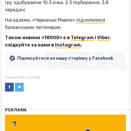
гру здобуваючи 10.3 очка, 2.3 підбирання, 3.8
передачі.
Нагадаємо, «Черкаські Мавпи»
підсилилися
балканським легіонером.
ВІСІМНАДЦЯТЬ ТРИ НУЛІ
Також новини «18000» є в
Telegram
і
Viber
,
ВІСІМНАДЦЯТЬ ТРИ НУЛІ
ВІСІМНАДЦЯТЬ ТРИ НУЛІ
слідкуйте за нами
в
Instagram
.
ВІСІМНАДЦЯТЬ ТРИ НУЛІ
ВІСІМНАДЦЯТЬ ТРИ НУЛІ
ВІСІМНАДЦЯТЬ ТРИ НУЛІ
Підписуйтеся на нашу сторінку у Facebook
ВІСІМНАДЦЯТЬ ТРИ НУЛІ
ВІСІМНАДЦЯТЬ ТРИ НУЛІ
Поділитись статтею
РЕКЛАМА