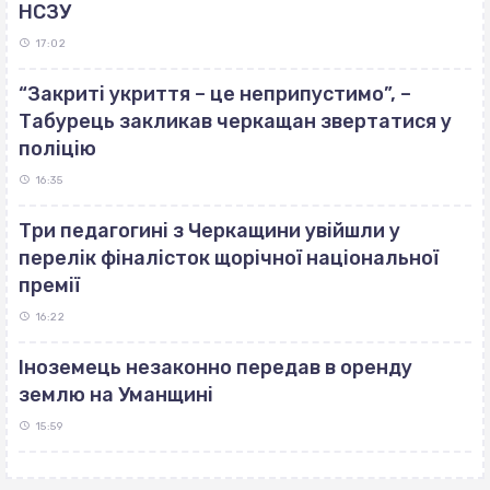
НСЗУ
17:02
“Закриті укриття – це неприпустимо”, –
Табурець закликав черкащан звертатися у
поліцію
16:35
Три педагогині з Черкащини увійшли у
перелік фіналісток щорічної національної
премії
16:22
Іноземець незаконно передав в оренду
землю на Уманщині
15:59