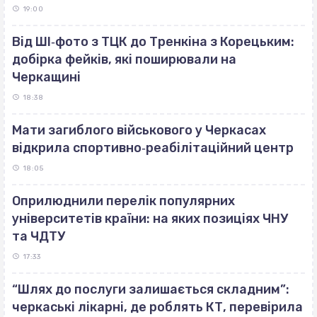
19:00
Від ШІ‐фото з ТЦК до Тренкіна з Корецьким:
добірка фейків, які поширювали на
Черкащині
18:38
Мати загиблого військового у Черкасах
відкрила спортивно‐реабілітаційний центр
18:05
Оприлюднили перелік популярних
університетів країни: на яких позиціях ЧНУ
та ЧДТУ
17:33
“Шлях до послуги залишається складним”:
черкаські лікарні, де роблять КТ, перевірила