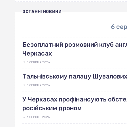
ОСТАННІ НОВИНИ
6 се
Безоплатний розмовний клуб англ
Черкасах
6 СЕРПНЯ 2026
Тальнівському палацу Шувалових 
6 СЕРПНЯ 2026
У Черкасах профінансують обст
російським дроном
6 СЕРПНЯ 2026