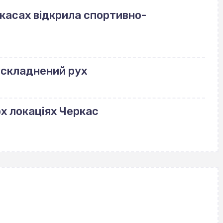
ркасах відкрила спортивно-
ускладнений рух
ох локаціях Черкас