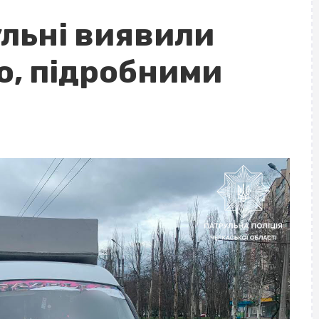
ульні виявили
но, підробними