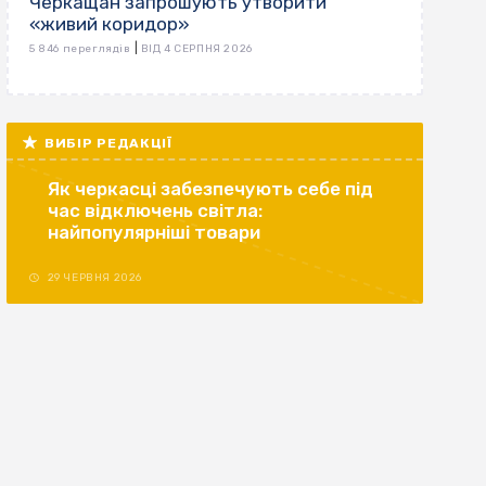
Черкащан запрошують утворити
«живий коридор»
|
5 846 переглядів
ВІД 4 СЕРПНЯ 2026
ВИБІР РЕДАКЦІЇ
Як черкасці забезпечують себе під
час відключень світла:
найпопулярніші товари
29 ЧЕРВНЯ 2026