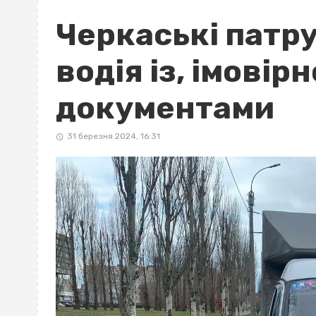
Черкаські патр
водія із, імовір
документами
31 березня 2024, 16:31