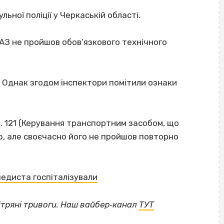
ьної поліції у Черкаській області.
ГАЗ не пройшов обов’язкового технічного
. Однак згодом інспектори помітили ознаки
т. 121 (Керування транспортним засобом, що
ю, але своєчасно його не пройшов повторно
педиста госпіталізували
ВІСІМНАДЦЯТЬ ТРИ НУЛІ
тряні тривоги. Наш вайбер‐канал
ТУТ
ВІСІМНАДЦЯТЬ ТРИ НУЛІ