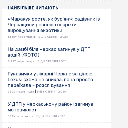
НАЙБІЛЬШЕ ЧИТАЮТЬ
«Маракуя росте, як бур’ян»: садівник із
Черкащини розповів секрети
вирощування екзотики
|
14 389 переглядів
ВІД 2 СЕРПНЯ 2026
На дамбі біля Черкас загинув у ДТП
водій (ФОТО)
|
8 227 переглядів
ВІД 5 СЕРПНЯ 2026
Рукавички у лікарні Черкас за ціною
Lexus: схема не зникла, вона просто
переїхала – розслідування
|
6 306 переглядів
ВІД 3 СЕРПНЯ 2026
У ДТП у Черкаському районі загинув
мотоцикліст
|
6 146 переглядів
ВІД 3 СЕРПНЯ 2026