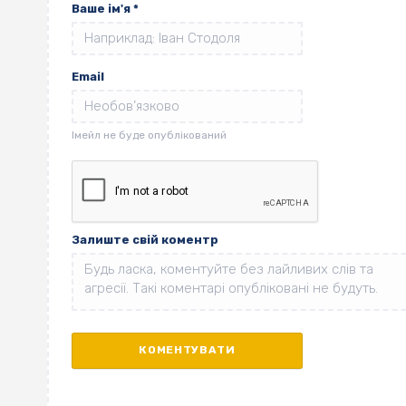
Ваше ім'я
*
Email
Залиште свій коментр