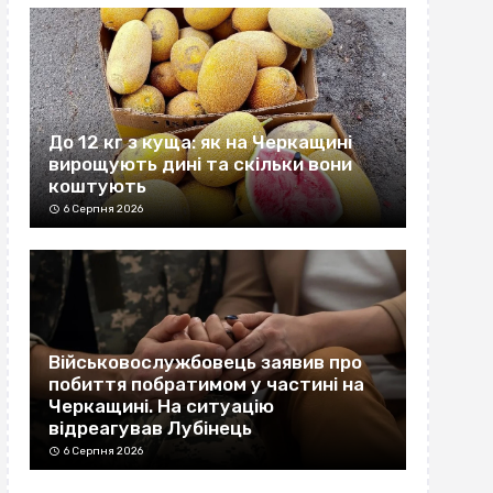
До 12 кг з куща: як на Черкащині
вирощують дині та скільки вони
коштують
6 Серпня 2026
Військовослужбовець заявив про
побиття побратимом у частині на
Черкащині. На ситуацію
відреагував Лубінець
6 Серпня 2026