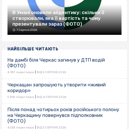
В Умані оновили айдентику: скільки її
створювали, яка її вартість та чому
презентували зараз (ФОТО)
7 Серпня 2026
НАЙБІЛЬШЕ ЧИТАЮТЬ
На дамбі біля Черкас загинув у ДТП водій
(ФОТО)
|
8 357 переглядів
ВІД 5 СЕРПНЯ 2026
Черкащан запрошують утворити «живий
коридор»
|
5 896 переглядів
ВІД 4 СЕРПНЯ 2026
Після понад чотирьох років російського полону
на Черкащину повернувся підполковник
(ФОТО)
|
4 334 переглядів
ВІД 5 СЕРПНЯ 2026