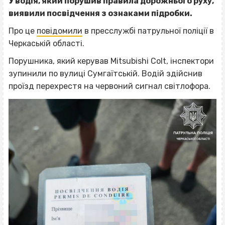
У водія, який порушив правила дорожнього руху,
виявили посвідчення з ознаками підробки.
Про це
повідомили
в пресслужбі патрульної поліції в
Черкаській області.
Порушника, який керував Mitsubishi Colt, інспектори
зупинили по вулиці Сумгаїтській. Водій здійснив
проїзд перехрестя на червоний сигнал світлофора.