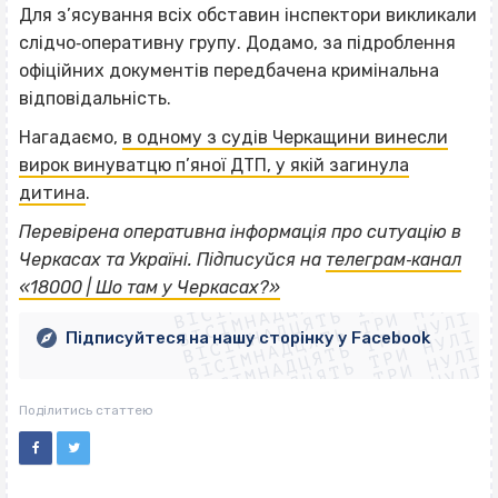
Для з’ясування всіх обставин інспектори викликали
слідчо‐оперативну групу. Додамо, за підроблення
офіційних документів передбачена кримінальна
відповідальність.
Нагадаємо,
в одному з судів Черкащини винесли
вирок винуватцю п’яної ДТП, у якій загинула
дитина
.
Перевірена оперативна інформація про ситуацію в
ВІСІМНАДЦЯТЬ ТРИ НУЛІ
Черкасах та Україні. Підписуйся на
телеграм‐канал
ВІСІМНАДЦЯТЬ ТРИ НУЛІ
ВІСІМНАДЦЯТЬ ТРИ НУЛІ
«18000 | Шо там у Черкасах?»
ВІСІМНАДЦЯТЬ ТРИ НУЛІ
ВІСІМНАДЦЯТЬ ТРИ НУЛІ
ВІСІМНАДЦЯТЬ ТРИ НУЛІ
Підписуйтеся на нашу сторінку у Facebook
ВІСІМНАДЦЯТЬ ТРИ НУЛІ
ВІСІМНАДЦЯТЬ ТРИ НУЛІ
Поділитись статтею