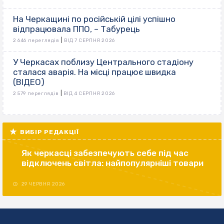
На Черкащині по російській цілі успішно
відпрацювала ППО, – Табурець
|
2 646 переглядів
ВІД 7 СЕРПНЯ 2026
У Черкасах поблизу Центрального стадіону
сталася аварія. На місці працює швидка
(ВІДЕО)
|
2 579 переглядів
ВІД 4 СЕРПНЯ 2026
ВИБІР РЕДАКЦІЇ
Як черкасці забезпечують себе під час
відключень світла: найпопулярніші товари
29 ЧЕРВНЯ 2026