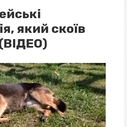
ейські
я, який скоїв
 (ВІДЕО)