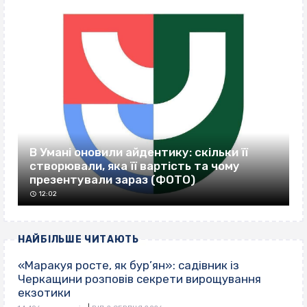
В Умані оновили айдентику: скільки її
створювали, яка її вартість та чому
презентували зараз (ФОТО)
12:02
НАЙБІЛЬШЕ ЧИТАЮТЬ
«Маракуя росте, як бур’ян»: садівник із
Черкащини розповів секрети вирощування
екзотики