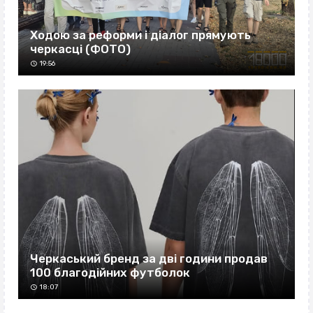
Ходою за реформи і діалог прямують
черкасці (ФОТО)
19:56
Черкаський бренд за дві години продав
100 благодійних футболок
18:07