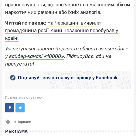
правопорушення, що пов’язане із незаконним обігом
наркотичних речовин або їхніх аналогів.
Читайте також
:
На Черкащині виявили
громадянина росії, який незаконно перебував у
країні
Усі актуальні новини Черкас та області за сьогодні –
ВІСІМНАДЦЯТЬ ТРИ НУЛІ
у
вайбер‐каналі «18000»
. Підписуйся, аби не
ВІСІМНАДЦЯТЬ ТРИ НУЛІ
ВІСІМНАДЦЯТЬ ТРИ НУЛІ
пропустити!
ВІСІМНАДЦЯТЬ ТРИ НУЛІ
ВІСІМНАДЦЯТЬ ТРИ НУЛІ
ВІСІМНАДЦЯТЬ ТРИ НУЛІ
Підписуйтеся на нашу сторінку у Facebook
ВІСІМНАДЦЯТЬ ТРИ НУЛІ
ВІСІМНАДЦЯТЬ ТРИ НУЛІ
Поділитись статтею
Tagged
Черкаси
with
РЕКЛАМА