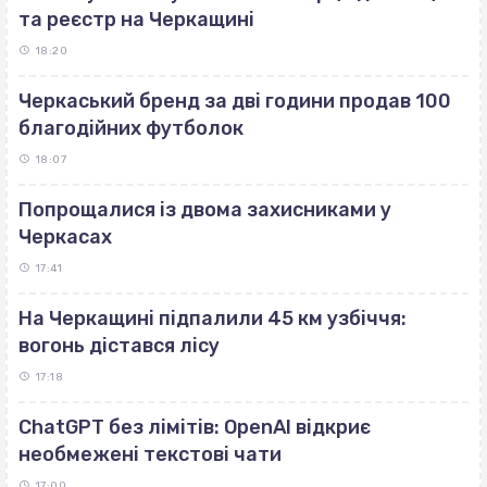
та реєстр на Черкащині
18:20
Черкаський бренд за дві години продав 100
благодійних футболок
18:07
Попрощалися із двома захисниками у
Черкасах
17:41
На Черкащині підпалили 45 км узбіччя:
вогонь дістався лісу
17:18
ChatGPT без лімітів: OpenAI відкриє
необмежені текстові чати
17:00