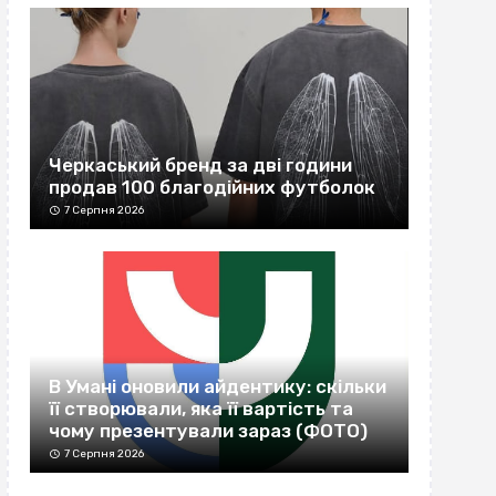
Черкаський бренд за дві години
продав 100 благодійних футболок
7 Серпня 2026
В Умані оновили айдентику: скільки
її створювали, яка її вартість та
чому презентували зараз (ФОТО)
7 Серпня 2026