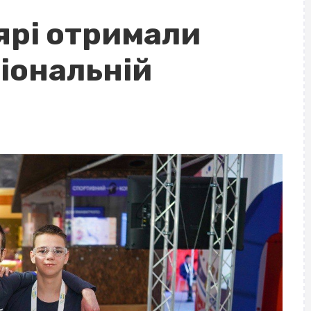
ярі отримали
іональній