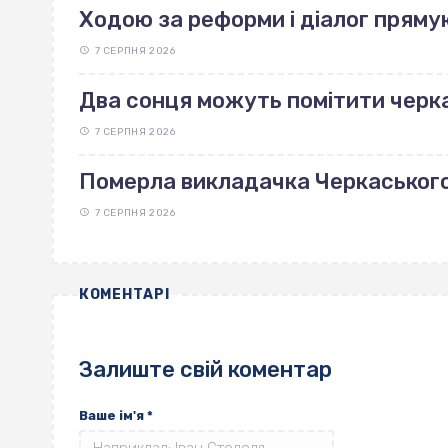
Ходою за реформи і діалог пряму
7 СЕРПНЯ 2026
Два сонця можуть помітити черка
7 СЕРПНЯ 2026
Померла викладачка Черкаськог
7 СЕРПНЯ 2026
КОМЕНТАРІ
Залиште свій коментар
Ваше ім'я
*