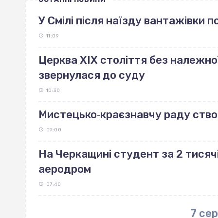
У Смілі після наїзду вантажівки 
11:09
Церква ХІХ століття без належно
звернулася до суду
10:30
Мистецько‐краєзнавчу раду ство
09:00
На Черкащині студент за 2 тисяч
аеродром
07:40
7 се