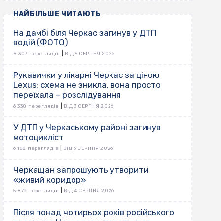
НАЙБІЛЬШЕ ЧИТАЮТЬ
На дамбі біля Черкас загинув у ДТП
водій (ФОТО)
|
8 307 переглядів
ВІД 5 СЕРПНЯ 2026
Рукавички у лікарні Черкас за ціною
Lexus: схема не зникла, вона просто
переїхала – розслідування
|
6 338 переглядів
ВІД 3 СЕРПНЯ 2026
У ДТП у Черкаському районі загинув
мотоцикліст
|
6 158 переглядів
ВІД 3 СЕРПНЯ 2026
Черкащан запрошують утворити
«живий коридор»
|
5 879 переглядів
ВІД 4 СЕРПНЯ 2026
Після понад чотирьох років російського