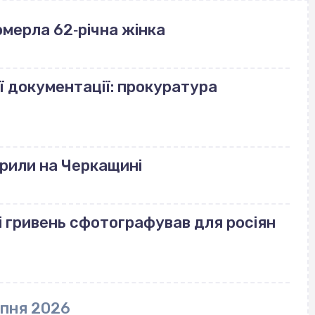
померла 62‐річна жінка
ї документації: прокуратура
рили на Черкащині
і гривень сфотографував для росіян
рпня 2026