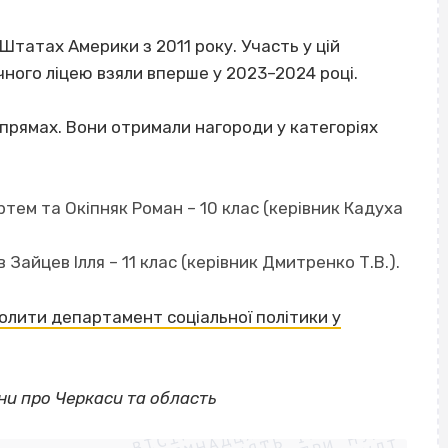
татах Америки з 2011 року. Участь у цій
чного ліцею взяли вперше у 2023–2024 році.
прямах. Вони отримали нагороди у категоріях
тем та Окіпняк Роман – 10 клас (керівник Кадуха
Зайцев Ілля – 11 клас (керівник Дмитренко Т.В.).
олити департамент соціальної політики у
ВІСІМНАДЦЯТЬ ТРИ НУЛІ
ни про Черкаси та область
ВІСІМНАДЦЯТЬ ТРИ НУЛІ
ВІСІМНАДЦЯТЬ ТРИ НУЛІ