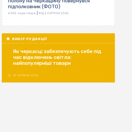
полону на Черкащину повернувся
підполковник (ФОТО)
|
4 302 переглядів
ВІД 5 СЕРПНЯ 2026
ВИБІР РЕДАКЦІЇ
Як черкасці забезпечують себе під
час відключень світла:
найпопулярніші товари
29 ЧЕРВНЯ 2026