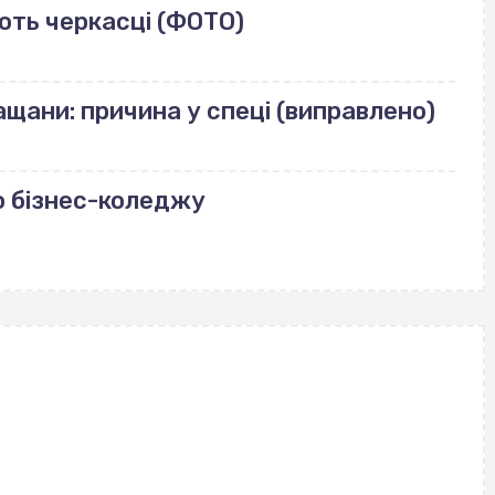
ють черкасці (ФОТО)
щани: причина у спеці (виправлено)
о бізнес-коледжу