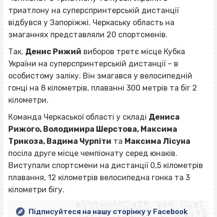
триатлону на суперспринтерській дистанції
відбувся у Запоріжжі. Черкаську область на
змаганнях представляли 20 спортсменів.
Так,
Денис Рижий
виборов третє місце Кубка
України на суперспринтерській дистанції – в
особистому заліку. Він змагався у велосипедній
гон
ці на 8 кілометрів, плаванні 300 метрів та біг 2
кілометри.
Команда Черкаської області у складі
Дениса
Рижого, Володимира Шерстова, Максима
Трикоза, Вадима Чурпіти
та
Максима Лісуна
посіла друге місце чемпіонату серед юнаків.
Виступали спортсмени на дистанції 0,5 кілометрів
ВІСІМНАДЦЯТЬ ТРИ НУЛІ
плавання, 12 кілометрів велосипедна гонка та 3
ВІСІМНАДЦЯТЬ ТРИ НУЛІ
ВІСІМНАДЦЯТЬ ТРИ НУЛІ
кілометри бігу.
ВІСІМНАДЦЯТЬ ТРИ НУЛІ
Підписуйтеся на нашу сторінку у Facebook