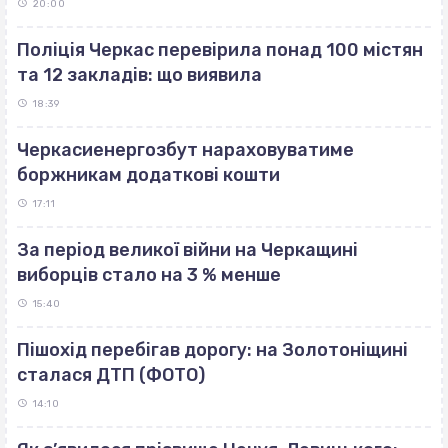
20:00
Поліція Черкас перевірила понад 100 містян
та 12 закладів: що виявила
18:39
Черкасиенергозбут нараховуватиме
боржникам додаткові кошти
17:11
За період великої війни на Черкащині
виборців стало на 3 % менше
15:40
Пішохід перебігав дорогу: на Золотоніщині
сталася ДТП (ФОТО)
14:10