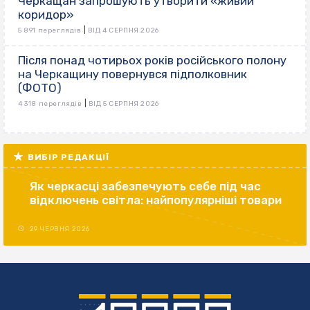
Черкащан запрошують утворити «живий
коридор»
|
5 891 переглядів
ВІД 4 СЕРПНЯ 2026
Після понад чотирьох років російського полону
на Черкащину повернувся підполковник
(ФОТО)
|
4 318 переглядів
ВІД 5 СЕРПНЯ 2026
ВИБІР РЕДАКЦІЇ
Як черкасці забезпечують себе під час
відключень світла: найпопулярніші товари
29 ЧЕРВНЯ 2026