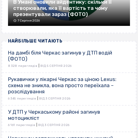
В Умані оновили айдентику: скільки її
створювали, яка її вартість та чому
презентували зараз (ФОТО)
7 Серпня 2026
НАЙБІЛЬШЕ ЧИТАЮТЬ
На дамбі біля Черкас загинув у ДТП водій
(ФОТО)
|
8 328 переглядів
ВІД 5 СЕРПНЯ 2026
Рукавички у лікарні Черкас за ціною Lexus:
схема не зникла, вона просто переїхала –
розслідування
|
6 345 переглядів
ВІД 3 СЕРПНЯ 2026
У ДТП у Черкаському районі загинув
мотоцикліст
|
6 161 переглядів
ВІД 3 СЕРПНЯ 2026