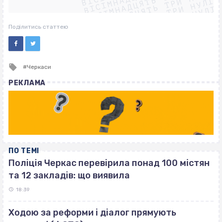
ВІСІМНАДЦЯТЬ ТРИ НУЛІ
ВІСІМНАДЦЯТЬ ТРИ НУЛІ
ВІСІМНАДЦЯТЬ ТРИ НУЛІ
ВІСІМНАДЦЯТЬ ТРИ НУЛІ
Поділитись статтею
Tagged
Черкаси
with
РЕКЛАМА
ПО ТЕМІ
Поліція Черкас перевірила понад 100 містян
та 12 закладів: що виявила
18:39
Ходою за реформи і діалог прямують