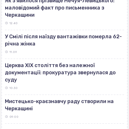
Як з’явилося прізвище Нечуя-Левицького:
маловідомий факт про письменника з
Черкащини
12:40
У Смілі після наїзду вантажівки померла 62-
річна жінка
11:09
Церква ХІХ століття без належної
документації: прокуратура звернулася до
суду
10:30
Мистецько-краєзнавчу раду створили на
Черкащині
09:00