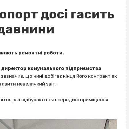
опорт досі гасить
 давнини
ивають ремонтні роботи.
в
директор комунального підприємства
н зазначив, що нині добігає кінця його контракт як
тавити невеличкий звіт.
нтів, які відбуваються всередині приміщення