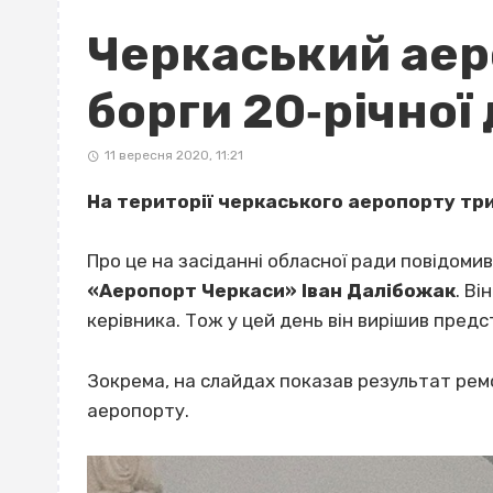
Черкаський аер
борги 20‐річної
11 вересня 2020, 11:21
На території черкаського аеропорту тр
Про це на засіданні обласної ради повідоми
«Аеропорт Черкаси» Іван Далібожак
. Ві
керівника. Тож у цей день він вирішив предс
Зокрема, на слайдах показав результат ремо
аеропорту.