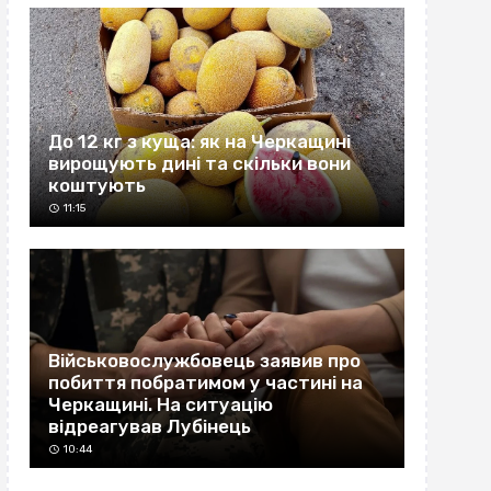
До 12 кг з куща: як на Черкащині
вирощують дині та скільки вони
коштують
11:15
Військовослужбовець заявив про
побиття побратимом у частині на
Черкащині. На ситуацію
відреагував Лубінець
10:44