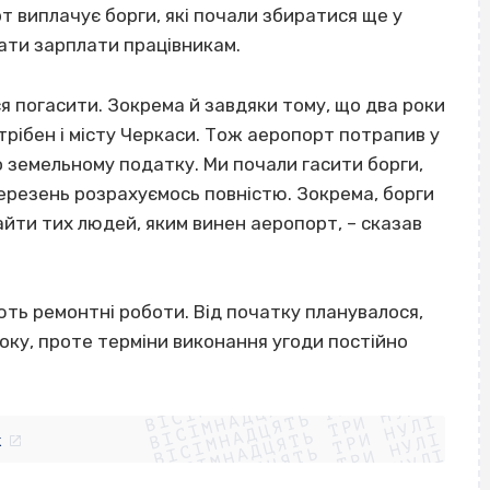
 виплачує борги, які почали збиратися ще у
лати зарплати працівникам.
я погасити. Зокрема й завдяки тому, що два роки
трібен і місту Черкаси. Тож аеропорт потрапив у
 по земельному податку. Ми почали гасити борги,
 березень розрахуємось повністю. Зокрема, борги
йти тих людей, яким винен аеропорт, – сказав
ть ремонтні роботи. Від початку планувалося,
оку, проте терміни виконання угоди постійно
ВІСІМНАДЦЯТЬ ТРИ НУЛІ
ВІСІМНАДЦЯТЬ ТРИ НУЛІ
ВІСІМНАДЦЯТЬ ТРИ НУЛІ
ВІСІМНАДЦЯТЬ ТРИ НУЛІ
ВІСІМНАДЦЯТЬ ТРИ НУЛІ
ВІСІМНАДЦЯТЬ ТРИ НУЛІ
k