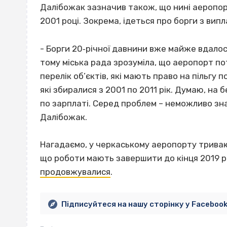
Далібожак зазначив також, що нині аеропорт
2001 році. Зокрема, ідеться про борги з вип
- Борги 20‐річної давнини вже майже вдалос
тому міська рада зрозуміла, що аеропорт по
перелік об’єктів, які мають право на пільгу
які збиралися з 2001 по 2011 рік. Думаю, на
по зарплаті. Серед проблем – неможливо зна
Далібожак.
Нагадаємо, у черкаському аеропорту триваю
що роботи мають завершити до кінця 2019 р
продовжувалися
.
Підписуйтеся на нашу сторінку у Faceboo