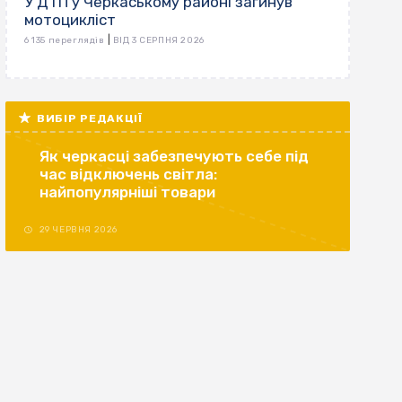
У ДТП у Черкаському районі загинув
мотоцикліст
|
6 135 переглядів
ВІД 3 СЕРПНЯ 2026
ВИБІР РЕДАКЦІЇ
Як черкасці забезпечують себе під
час відключень світла:
найпопулярніші товари
29 ЧЕРВНЯ 2026