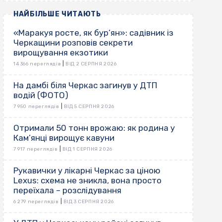
НАЙБІЛЬШЕ ЧИТАЮТЬ
«Маракуя росте, як бур’ян»: садівник із
Черкащини розповів секрети
вирощування екзотики
|
14 366 переглядів
ВІД 2 СЕРПНЯ 2026
На дамбі біля Черкас загинув у ДТП
водій (ФОТО)
|
7 950 переглядів
ВІД 5 СЕРПНЯ 2026
Отримали 50 тонн врожаю: як родина у
Кам’янці вирощує кавуни
|
7 917 переглядів
ВІД 1 СЕРПНЯ 2026
Рукавички у лікарні Черкас за ціною
Lexus: схема не зникла, вона просто
переїхала – розслідування
|
6 279 переглядів
ВІД 3 СЕРПНЯ 2026