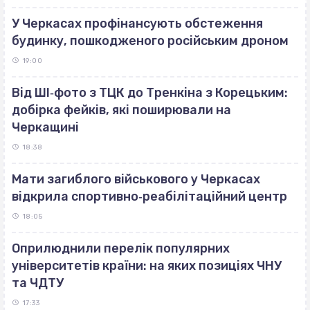
У Черкасах профінансують обстеження
будинку, пошкодженого російським дроном
19:00
Від ШІ‐фото з ТЦК до Тренкіна з Корецьким:
добірка фейків, які поширювали на
Черкащині
18:38
Мати загиблого військового у Черкасах
відкрила спортивно‐реабілітаційний центр
18:05
Оприлюднили перелік популярних
університетів країни: на яких позиціях ЧНУ
та ЧДТУ
17:33