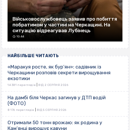
Військовослужбовець заявив про побиття
побратимом у частині на Черкащині. На
ситуацію відреагував Лубінець
10:44
НАЙБІЛЬШЕ ЧИТАЮТЬ
«Маракуя росте, як бур’ян»: садівник із
Черкащини розповів секрети вирощування
екзотики
|
14 381 переглядів
ВІД 2 СЕРПНЯ 2026
На дамбі біля Черкас загинув у ДТП водій
(ФОТО)
|
8 176 переглядів
ВІД 5 СЕРПНЯ 2026
Отримали 50 тонн врожаю: як родина у
Кам’янці вирощує кавуни