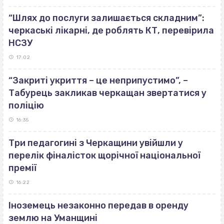
“Шлях до послуги залишається складним”:
черкаські лікарні, де роблять КТ, перевірила
НСЗУ
17:02
“Закриті укриття – це неприпустимо”, –
Табурець закликав черкащан звертатися у
поліцію
16:35
Три педагогині з Черкащини увійшли у
перелік фіналісток щорічної національної
премії
16:22
Іноземець незаконно передав в оренду
землю на Уманщині