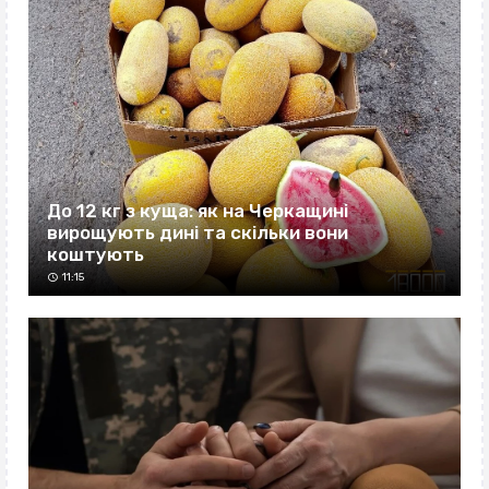
До 12 кг з куща: як на Черкащині
вирощують дині та скільки вони
коштують
11:15