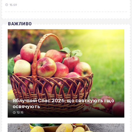
15:59
ВАЖЛИВО
Яблучний Спас 2026: що святкують і що
освячують
12:15