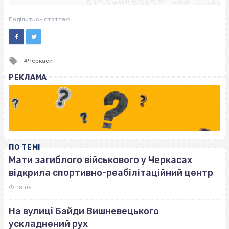
ВІСІМНАДЦЯТЬ ТРИ НУЛІ
ВІСІМНАДЦЯТЬ ТРИ НУЛІ
ВІСІМНАДЦЯТЬ ТРИ НУЛІ
Поділитись статтею
Tagged
Черкаси
with
РЕКЛАМА
ПО ТЕМІ
Мати загиблого військового у Черкасах
відкрила спортивно-реабілітаційний центр
18:05
На вулиці Байди Вишневецького
ускладнений рух