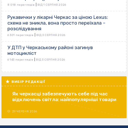
|
8 018 переглядів
ВІД 1 СЕРПНЯ 2026
Рукавички у лікарні Черкас за ціною Lexus:
схема не зникла, вона просто переїхала –
розслідування
|
6 301 переглядів
ВІД 3 СЕРПНЯ 2026
У ДТП у Черкаському районі загинув
мотоцикліст
|
6 143 переглядів
ВІД 3 СЕРПНЯ 2026
ВИБІР РЕДАКЦІЇ
Як черкасці забезпечують себе під час
відключень світла: найпопулярніші товари
29 ЧЕРВНЯ 2026