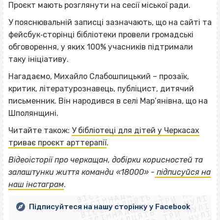
Проєкт мають розглянути на сесії міської ради.
У пояснювальній записці зазначають, що на сайті та
фейсбук‐сторінці бібліотеки провели громадські
обговорення, у яких 100% учасників підтримали
таку ініціативу.
Нагадаємо, Михайло Слабошпицький – прозаїк,
критик, літературознавець, публіцист, дитячий
письменник. Він народився в селі Мар’янівна, що на
Шполянщині.
Читайте також:
У бібліотеці для дітей у Черкасах
триває проєкт арттерапії
.
Відеоісторії про черкащан, добірки корисностей та
ВІСІМНАДЦЯТЬ ТРИ НУЛІ
залаштунки життя команди «18000» -
підписуйся на
ВІСІМНАДЦЯТЬ ТРИ НУЛІ
ВІСІМНАДЦЯТЬ ТРИ НУЛІ
наш інстаграм
.
ВІСІМНАДЦЯТЬ ТРИ НУЛІ
ВІСІМНАДЦЯТЬ ТРИ НУЛІ
Підписуйтеся на нашу сторінку у Facebook