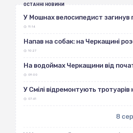
ОСТАННІ НОВИНИ
У Мошнах велосипедист загинув п
11:14
Напав на собак: на Черкащині р
10:27
На водоймах Черкащини від поча
09:00
У Смілі відремонтують тротуарів н
07:41
8 се