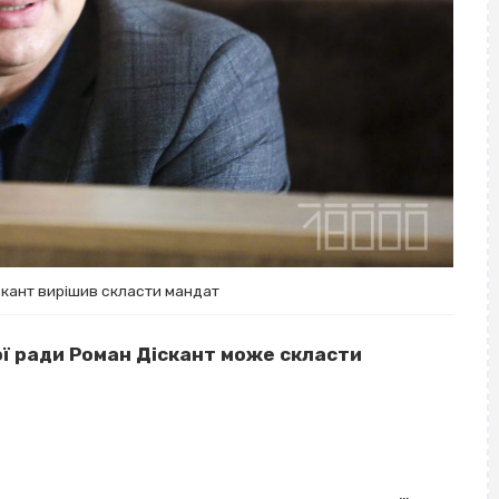
скант вирішив скласти мандат
ої ради Роман Діскант може скласти