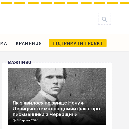
АМА
КРАМНИЦЯ
ПІДТРИМАТИ ПРОЄКТ
ВАЖЛИВО
Як з’явилося прізвище Нечуя‐
Левицького: маловідомий факт про
письменника з Черкащини
8 Серпня 2026