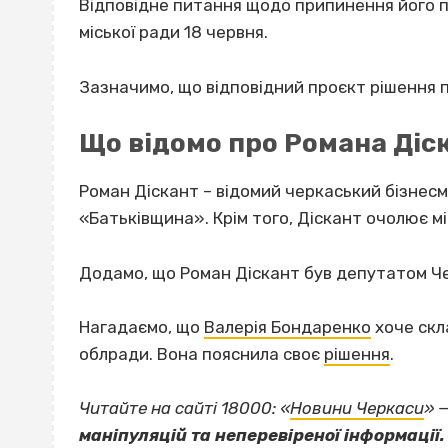
Відповідне питання щодо припинення його п
міської ради 18 червня.
Зазначимо, що відповідний проєкт рішення по
Що відомо про Романа Діс
Роман Діскант – відомий черкаський бізнесме
«Батьківщина». Крім того, Діскант очолює мі
Додамо, що Роман Діскант був депутатом Чер
Нагадаємо, що
Валерія Бондаренко
хоче скл
облради. Вона пояснила своє
рішення
.
Читайте на сайті 18000: «
Новини Черкаси
» 
маніпуляцій та неперевіреної інформації.