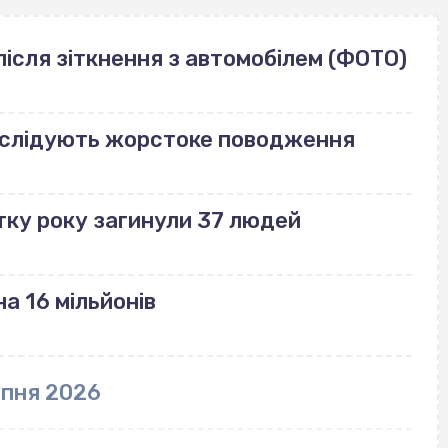
ісля зіткнення з автомобілем (ФОТО)
озслідують жорстоке поводження
тку року загинули 37 людей
а 16 мільйонів
рпня 2026