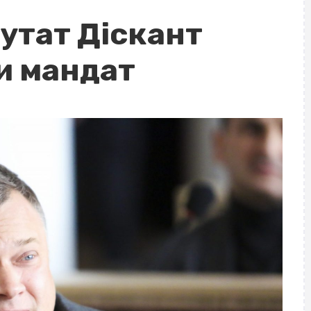
утат Діскант
и мандат