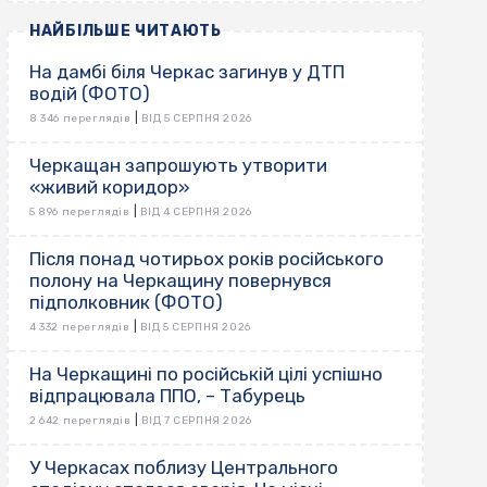
НАЙБІЛЬШЕ ЧИТАЮТЬ
На дамбі біля Черкас загинув у ДТП
водій (ФОТО)
|
8 346 переглядів
ВІД 5 СЕРПНЯ 2026
Черкащан запрошують утворити
«живий коридор»
|
5 896 переглядів
ВІД 4 СЕРПНЯ 2026
Після понад чотирьох років російського
полону на Черкащину повернувся
підполковник (ФОТО)
|
4 332 переглядів
ВІД 5 СЕРПНЯ 2026
На Черкащині по російській цілі успішно
відпрацювала ППО, – Табурець
|
2 642 переглядів
ВІД 7 СЕРПНЯ 2026
У Черкасах поблизу Центрального