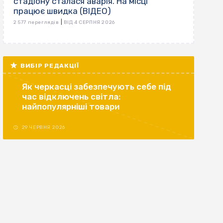
стадіону сталася аварія. На місці
працює швидка (ВІДЕО)
|
2 577 переглядів
ВІД 4 СЕРПНЯ 2026
ВИБІР РЕДАКЦІЇ
Як черкасці забезпечують себе під
час відключень світла:
найпопулярніші товари
29 ЧЕРВНЯ 2026