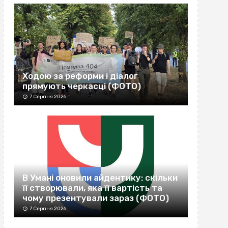
Ходою за реформи і діалог
прямують черкасці (ФОТО)
7 Серпня 2026
В Умані оновили айдентику: скільки
її створювали, яка її вартість та
чому презентували зараз (ФОТО)
7 Серпня 2026