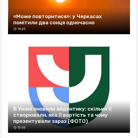
«Може повторитися»: у Черкасах
помітили два сонця одночасно
14:20
В Умані оновили айдентику: скільки її
створювали, яка її вартість та чому
презентували зараз (ФОТО)
12:02