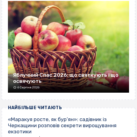
Яблучний Спас 2026: що святкують і що
освячують
6 Серпня 2026
НАЙБІЛЬШЕ ЧИТАЮТЬ
«Маракуя росте, як бур’ян»: садівник із
Черкащини розповів секрети вирощування
екзотики