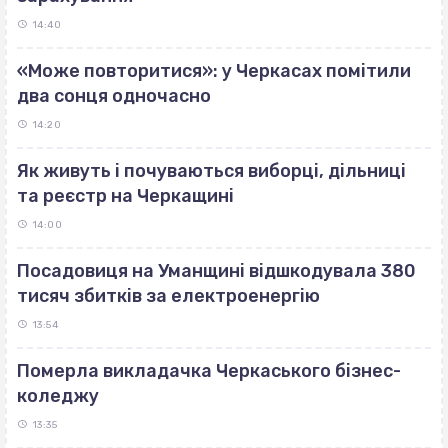
14:40
«Може повторитися»: у Черкасах помітили
два сонця одночасно
14:20
Як живуть і почуваються виборці, дільниці
та реєстр на Черкащині
14:00
Посадовиця на Уманщині відшкодувала 380
тисяч збитків за електроенергію
13:54
Померла викладачка Черкаського бізнес-
коледжу
13:35