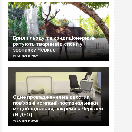
Брили льоду та кондиціонери: як
рятують тварин від спеки у
зоопарку Черкас
5 Серпня 2026
Одне провадження на двох: як
пов’язані компанії‐постачальники
медобладнання, зокрема в Черкаси
(ВІДЕО)
5 Серпня 2026