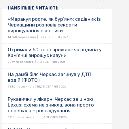
НАЙБІЛЬШЕ ЧИТАЮТЬ
«Маракуя росте, як бур’ян»: садівник із
Черкащини розповів секрети
вирощування екзотики
|
14 360 переглядів
ВІД 2 СЕРПНЯ 2026
Отримали 50 тонн врожаю: як родина у
Кам’янці вирощує кавуни
|
7 769 переглядів
ВІД 1 СЕРПНЯ 2026
На дамбі біля Черкас загинув у ДТП
водій (ФОТО)
|
7 586 переглядів
ВІД 5 СЕРПНЯ 2026
Рукавички у лікарні Черкас за ціною
Lexus: схема не зникла, вона просто
переїхала – розслідування
|
6 270 переглядів
ВІД 3 СЕРПНЯ 2026