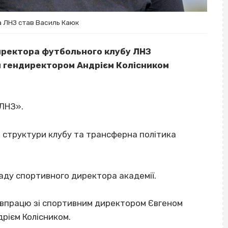
а ЛНЗ став Василь Каюк
иректора футбольного клубу ЛНЗ
м гендиректором Андрієм Колісником
«ЛНЗ».
на структури клубу та трансферна політика
аду спортивного директора академії.
впрацю зі спортивним директором Євгеном
рієм Колісником.