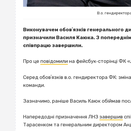
В.о. гендиректор
Виконувачем обовʼязків генерального д
призначили Василя Каюка. З попередні
співпрацю завершили.
Про це
повідомили
на фейсбук‐сторінці ФК 
Серед обовʼязків в.о. гендиректора ФК: змі
команди.
Зазначимо, раніше Василь Каюк обіймав пос
Напередодні призначення ЛНЗ
завершив
спі
Тарасенком та генеральним директором Анд