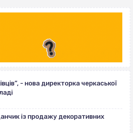
вців”, - нова директорка черкаської
ладі
данчик із продажу декоративних