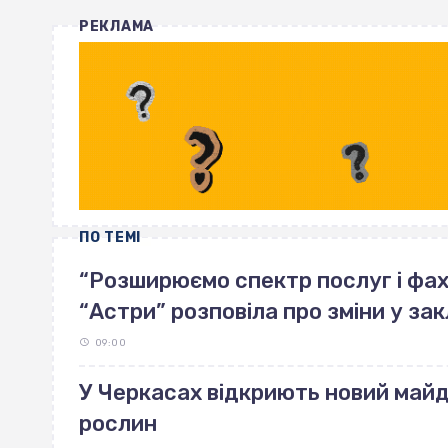
РЕКЛАМА
ПО ТЕМІ
“Розширюємо спектр послуг і фахі
“Астри” розповіла про зміни у зак
09:00
У Черкасах відкриють новий май
рослин