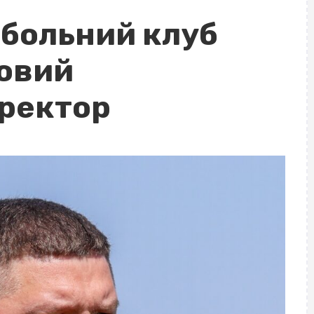
больний клуб
овий
ректор