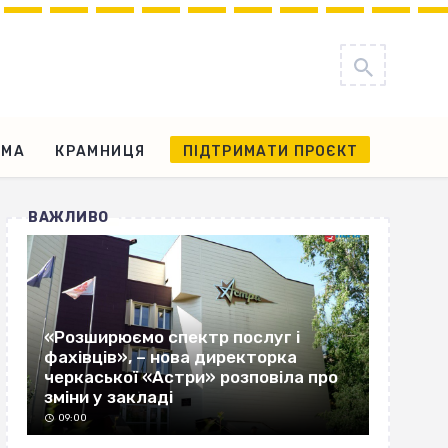
АМА
КРАМНИЦЯ
ПІДТРИМАТИ ПРОЄКТ
ВАЖЛИВО
«Розширюємо спектр послуг і
фахівців», – нова директорка
черкаської «Астри» розповіла про
зміни у закладі
09:00