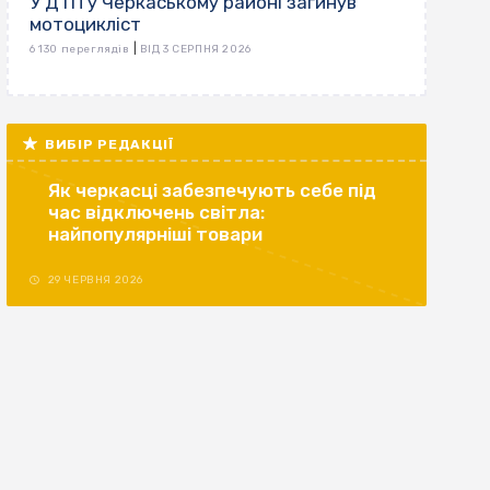
У ДТП у Черкаському районі загинув
мотоцикліст
|
6 130 переглядів
ВІД 3 СЕРПНЯ 2026
ВИБІР РЕДАКЦІЇ
Як черкасці забезпечують себе під
час відключень світла:
найпопулярніші товари
29 ЧЕРВНЯ 2026