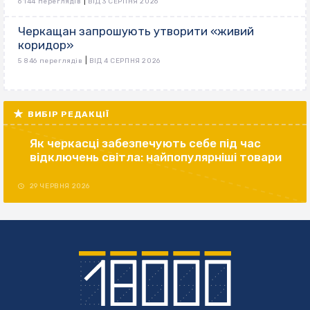
|
6 144 переглядів
ВІД 3 СЕРПНЯ 2026
Черкащан запрошують утворити «живий
коридор»
|
5 846 переглядів
ВІД 4 СЕРПНЯ 2026
ВИБІР РЕДАКЦІЇ
Як черкасці забезпечують себе під час
відключень світла: найпопулярніші товари
29 ЧЕРВНЯ 2026