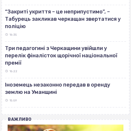
“Закриті укриття – це неприпустимо”, –
Табурець закликав черкащан звертатися у
поліцію
16:35
Три педагогині з Черкащини увійшли у
перелік фіналісток щорічної національної
премії
16:22
Іноземець незаконно передав в оренду
землю на Уманщині
15:59
ВАЖЛИВО