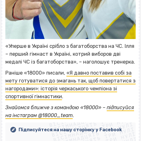
«Уперше в Україні срібло з багатоборства на ЧС. Ілля
– перший гімнаст в Україні, котрий виборов дві
медалі ЧС із багатоборства», – наголошує тренерка.
Раніше «18000» писали,
«Я давно поставив собі за
мету готуватися до змагань так, щоб повертатися з
нагородами»: історія черкаського чемпіона зі
спортивної гімнастики
.
ВІСІМНАДЦЯТЬ ТРИ НУЛІ
Знайомся ближче з командою «18000» –
підписуйся
ВІСІМНАДЦЯТЬ ТРИ НУЛІ
ВІСІМНАДЦЯТЬ ТРИ НУЛІ
на інстаграм @18000_team
.
ВІСІМНАДЦЯТЬ ТРИ НУЛІ
ВІСІМНАДЦЯТЬ ТРИ НУЛІ
ВІСІМНАДЦЯТЬ ТРИ НУЛІ
Підписуйтеся на нашу сторінку у Facebook