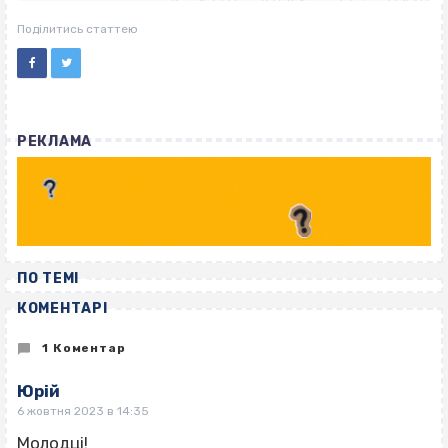
ВІСІМНАДЦЯТЬ ТРИ НУЛІ
ВІСІМНАДЦЯТЬ ТРИ НУЛІ
Поділитись статтею
РЕКЛАМА
ПО ТЕМІ
КОМЕНТАРІ
1 Коментар
Юрій
6 жовтня 2023 в 14:35
Молодці!