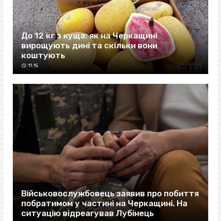
До 12 кг з куща: як на Черкащині
вирощують дині та скільки вони
коштують
11:15
Військовослужбовець заявив про побиття
побратимом у частині на Черкащині. На
ситуацію відреагував Лубінець