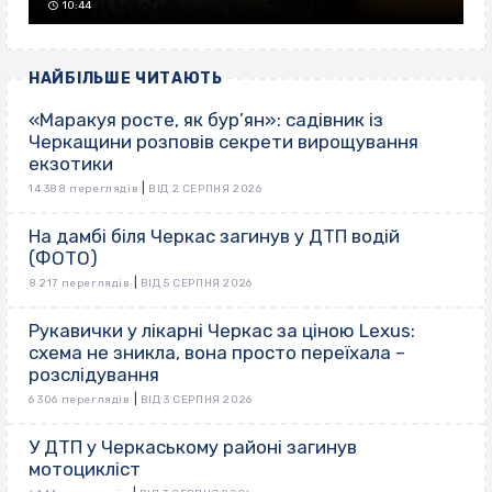
10:44
НАЙБІЛЬШЕ ЧИТАЮТЬ
«Маракуя росте, як бур’ян»: садівник із
Черкащини розповів секрети вирощування
екзотики
|
14 388 переглядів
ВІД 2 СЕРПНЯ 2026
На дамбі біля Черкас загинув у ДТП водій
(ФОТО)
|
8 217 переглядів
ВІД 5 СЕРПНЯ 2026
Рукавички у лікарні Черкас за ціною Lexus:
схема не зникла, вона просто переїхала –
розслідування
|
6 306 переглядів
ВІД 3 СЕРПНЯ 2026
У ДТП у Черкаському районі загинув
мотоцикліст