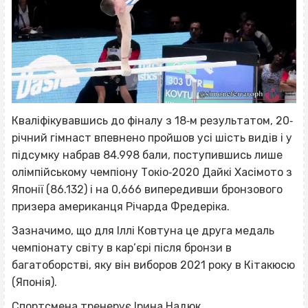
Кваліфікувавшись до фіналу з 18‐м результатом, 20‐
річний гімнаст впевнено пройшов усі шість видів і у
підсумку набрав 84.998 бали, поступившись лише
олімпійському чемпіону Токіо‐2020 Дайкі Хасімото з
Японії (86.132) і на 0,666 випередивши бронзового
призера американця Річарда Фредеріка.
Зазначимо, що для Іллі Ковтуна це друга медаль
чемпіонату світу в кар’єрі після бронзи в
багатоборстві, яку він виборов 2021 року в Кітакюсю
(Японія).
Спортсмена тренерує Ірина Надюк.