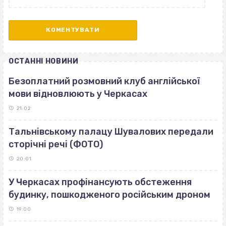
ОСТАННІ НОВИНИ
Безоплатний розмовний клуб англійської
мови відновлюють у Черкасах
21:02
Тальнівському палацу Шувалових передали
сторічні речі (ФОТО)
20:01
У Черкасах профінансують обстеження
будинку, пошкодженого російським дроном
19:00