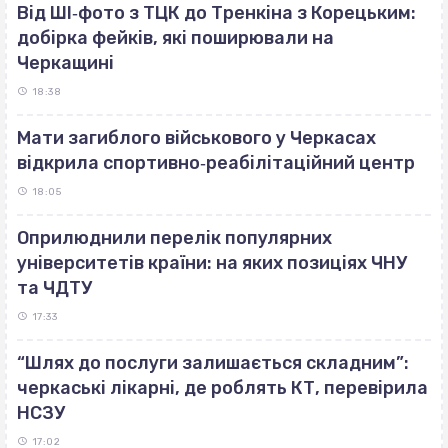
Від ШІ‐фото з ТЦК до Тренкіна з Корецьким:
добірка фейків, які поширювали на
Черкащині
18:38
Мати загиблого військового у Черкасах
відкрила спортивно‐реабілітаційний центр
18:05
Оприлюднили перелік популярних
університетів країни: на яких позиціях ЧНУ
та ЧДТУ
17:33
“Шлях до послуги залишається складним”:
черкаські лікарні, де роблять КТ, перевірила
НСЗУ
17:02