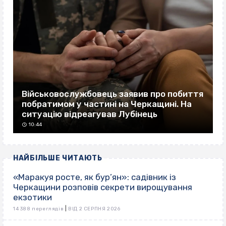
Військовослужбовець заявив про побиття
побратимом у частині на Черкащині. На
ситуацію відреагував Лубінець
10:44
НАЙБІЛЬШЕ ЧИТАЮТЬ
«Маракуя росте, як бур’ян»: садівник із
Черкащини розповів секрети вирощування
екзотики
|
14 388 переглядів
ВІД 2 СЕРПНЯ 2026