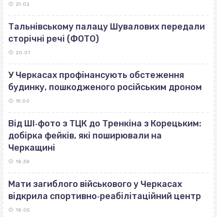
21:02
Тальнівському палацу Шувалових передали
сторічні речі (ФОТО)
20:01
У Черкасах профінансують обстеження
будинку, пошкодженого російським дроном
19:00
Від ШІ‐фото з ТЦК до Тренкіна з Корецьким:
добірка фейків, які поширювали на
Черкащині
18:38
Мати загиблого військового у Черкасах
відкрила спортивно‐реабілітаційний центр
18:05