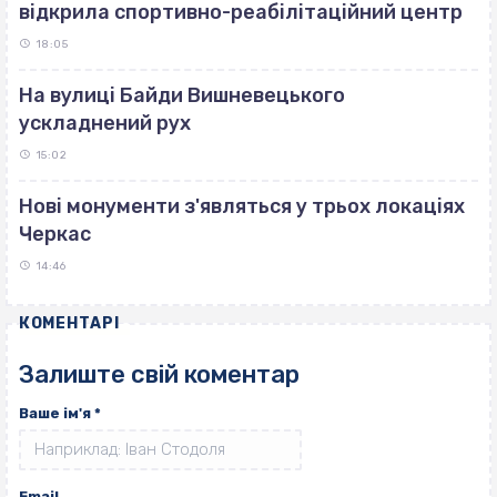
відкрила спортивно-реабілітаційний центр
18:05
На вулиці Байди Вишневецького
ускладнений рух
15:02
Нові монументи з'являться у трьох локаціях
Черкас
14:46
КОМЕНТАРІ
Залиште свій коментар
Ваше ім'я
*
Email