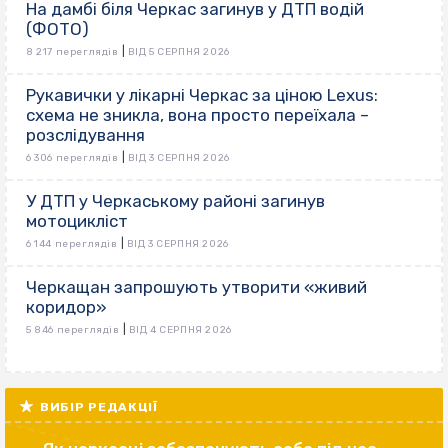
На дамбі біля Черкас загинув у ДТП водій
(ФОТО)
|
8 217 переглядів
ВІД 5 СЕРПНЯ 2026
Рукавички у лікарні Черкас за ціною Lexus:
схема не зникла, вона просто переїхала –
розслідування
|
6 306 переглядів
ВІД 3 СЕРПНЯ 2026
У ДТП у Черкаському районі загинув
мотоцикліст
|
6 144 переглядів
ВІД 3 СЕРПНЯ 2026
Черкащан запрошують утворити «живий
коридор»
|
5 846 переглядів
ВІД 4 СЕРПНЯ 2026
ВИБІР РЕДАКЦІЇ