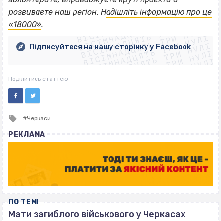
ВІСІМНАДЦЯТЬ ТРИ НУЛІ
розвиваєте наш регіон. Н
адішліть інформацію про це
ВІСІМНАДЦЯТЬ ТРИ НУЛІ
ВІСІМНАДЦЯТЬ ТРИ НУЛІ
«18000»
.
ВІСІМНАДЦЯТЬ ТРИ НУЛІ
ВІСІМНАДЦЯТЬ ТРИ НУЛІ
ВІСІМНАДЦЯТЬ ТРИ НУЛІ
Підписуйтеся на нашу сторінку у Facebook
ВІСІМНАДЦЯТЬ ТРИ НУЛІ
ВІСІМНАДЦЯТЬ ТРИ НУЛІ
Поділитись статтею
Tagged
Черкаси
with
РЕКЛАМА
ПО ТЕМІ
Мати загиблого військового у Черкасах