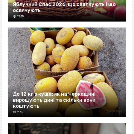
Яблучний Спас 2026: що святкують і що
освячують
12:15
До 12 кг з куща: як на Черкащині
вирощують дині та скільки вони
коштують
11:15