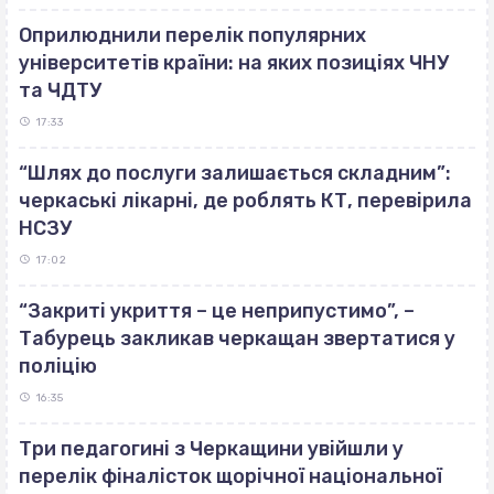
Оприлюднили перелік популярних
університетів країни: на яких позиціях ЧНУ
та ЧДТУ
17:33
“Шлях до послуги залишається складним”:
черкаські лікарні, де роблять КТ, перевірила
НСЗУ
17:02
“Закриті укриття – це неприпустимо”, –
Табурець закликав черкащан звертатися у
поліцію
16:35
Три педагогині з Черкащини увійшли у
перелік фіналісток щорічної національної