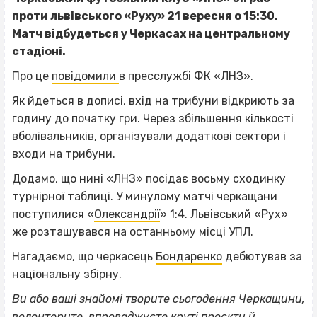
проти львівського «Руху» 21 вересня о 15:30.
Матч відбудеться у Черкасах на центральному
стадіоні.
Про це
повідомили
в пресслужбі ФК «ЛНЗ».
Як йдеться в дописі, вхід на трибуни відкриють за
годину до початку гри. Через збільшення кількості
вболівальників, організували додаткові сектори і
входи на трибуни.
Додамо, що нині «ЛНЗ» посідає восьму сходинку
турнірної таблиці. У минулому матчі черкащани
поступилися «
Олександрії
» 1:4. Львівський «Рух»
же розташувався на останньому місці УПЛ.
Нагадаємо, що черкасець
Бондаренко
дебютував за
національну збірну.
Ви або ваші знайомі творите сьогодення Черкащини,
волонтерите, впроваджуєте круті проєкти й