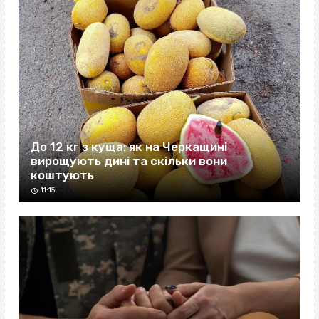
До 12 кг з куща: як на Черкащині
вирощують дині та скільки вони
коштують
11:15