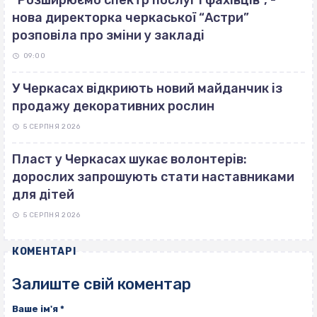
“Розширюємо спектр послуг і фахівців”, -
нова директорка черкаської “Астри”
розповіла про зміни у закладі
09:00
У Черкасах відкриють новий майданчик із
продажу декоративних рослин
5 СЕРПНЯ 2026
Пласт у Черкасах шукає волонтерів:
дорослих запрошують стати наставниками
для дітей
5 СЕРПНЯ 2026
КОМЕНТАРІ
Залиште свій коментар
Ваше ім'я
*