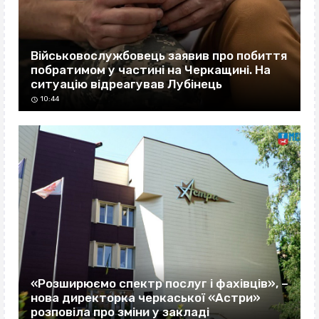
Військовослужбовець заявив про побиття
побратимом у частині на Черкащині. На
ситуацію відреагував Лубінець
10:44
«Розширюємо спектр послуг і фахівців», –
нова директорка черкаської «Астри»
розповіла про зміни у закладі