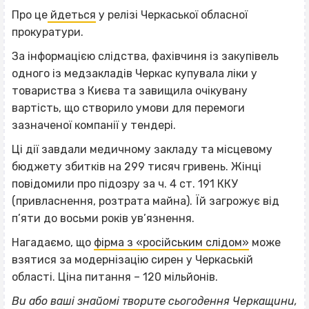
Про це
йдеться
у релізі Черкаської обласної
прокуратури.
За інформацією слідства, фахівчиня із закупівель
одного із медзакладів Черкас купувала ліки у
товариства з Києва та завищила очікувану
вартість, що створило умови для перемоги
зазначеної компанії у тендері.
Ці дії завдали медичному закладу та місцевому
бюджету збитків на 299 тисяч гривень. Жінці
повідомили про підозру за ч. 4 ст. 191 ККУ
(привласнення, розтрата майна). Їй загрожує від
п’яти до восьми років ув’язнення.
Нагадаємо, що
фірма з «російським слідом»
може
взятися за модернізацію сирен у Черкаській
області. Ціна питання – 120 мільйонів.
Ви або ваші знайомі творите сьогодення Черкащини,