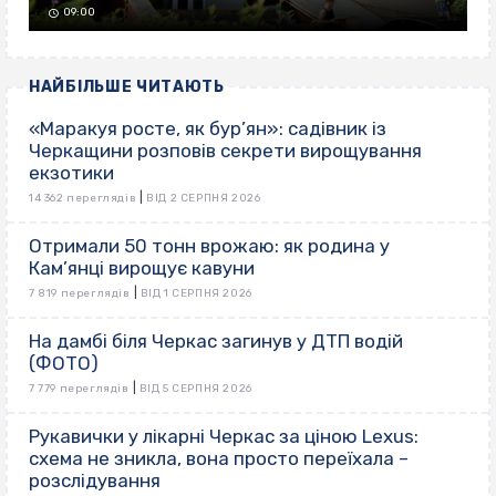
09:00
НАЙБІЛЬШЕ ЧИТАЮТЬ
«Маракуя росте, як бур’ян»: садівник із
Черкащини розповів секрети вирощування
екзотики
|
14 362 переглядів
ВІД 2 СЕРПНЯ 2026
Отримали 50 тонн врожаю: як родина у
Кам’янці вирощує кавуни
|
7 819 переглядів
ВІД 1 СЕРПНЯ 2026
На дамбі біля Черкас загинув у ДТП водій
(ФОТО)
|
7 779 переглядів
ВІД 5 СЕРПНЯ 2026
Рукавички у лікарні Черкас за ціною Lexus:
схема не зникла, вона просто переїхала –
розслідування