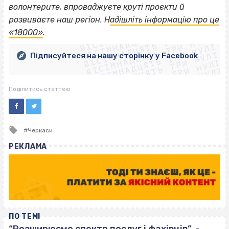
волонтерите, впроваджуєте круті проєкти й
ВІСІМНАДЦЯТЬ ТРИ НУЛІ
розвиваєте наш регіон. Н
адішліть інформацію про це
ВІСІМНАДЦЯТЬ ТРИ НУЛІ
ВІСІМНАДЦЯТЬ ТРИ НУЛІ
«18000»
.
ВІСІМНАДЦЯТЬ ТРИ НУЛІ
ВІСІМНАДЦЯТЬ ТРИ НУЛІ
ВІСІМНАДЦЯТЬ ТРИ НУЛІ
Підписуйтеся на нашу сторінку у Facebook
ВІСІМНАДЦЯТЬ ТРИ НУЛІ
ВІСІМНАДЦЯТЬ ТРИ НУЛІ
Поділитись статтею
Tagged
Черкаси
with
РЕКЛАМА
ПО ТЕМІ