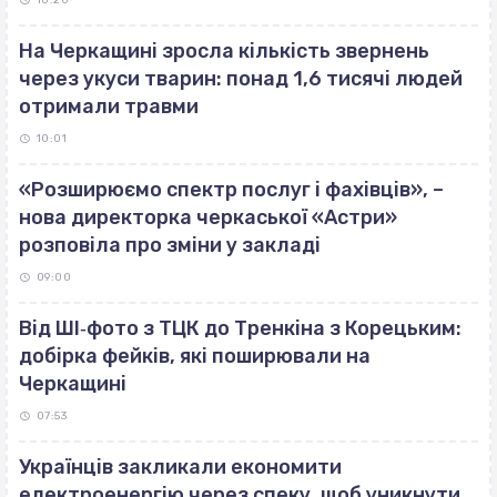
10:20
На Черкащині зросла кількість звернень
через укуси тварин: понад 1,6 тисячі людей
отримали травми
10:01
«Розширюємо спектр послуг і фахівців», –
нова директорка черкаської «Астри»
розповіла про зміни у закладі
09:00
Від ШІ‐фото з ТЦК до Тренкіна з Корецьким:
добірка фейків, які поширювали на
Черкащині
07:53
Українців закликали економити
електроенергію через спеку, щоб уникнути