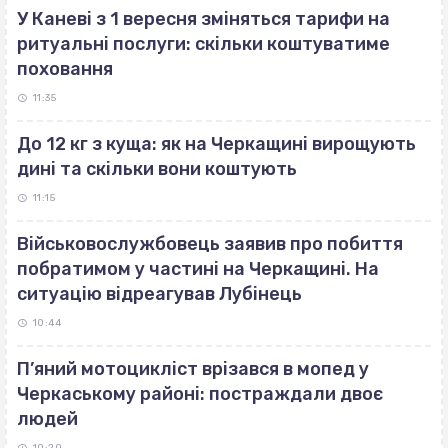
У Каневі з 1 вересня зміняться тарифи на
ритуальні послуги: скільки коштуватиме
поховання
11:35
До 12 кг з куща: як на Черкащині вирощують
дині та скільки вони коштують
11:15
Військовослужбовець заявив про побиття
побратимом у частині на Черкащині. На
ситуацію відреагував Лубінець
10:44
П’яний мотоцикліст врізався в мопед у
Черкаському районі: постраждали двоє
людей